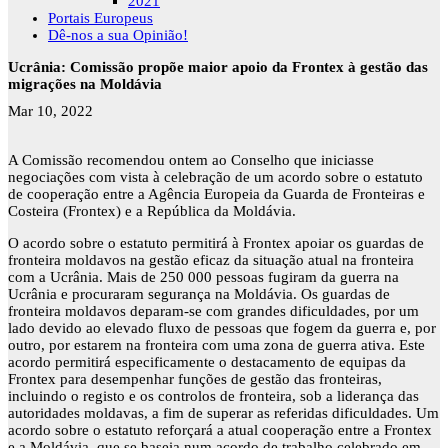
2021
Portais Europeus
Dê-nos a sua Opinião!
Ucrânia: Comissão propõe maior apoio da Frontex à gestão das
migrações na Moldávia
Mar 10, 2022
A Comissão recomendou ontem ao Conselho que iniciasse
negociações com vista à celebração de um acordo sobre o estatuto
de cooperação entre a Agência Europeia da Guarda de Fronteiras e
Costeira (Frontex) e a República da Moldávia.
O acordo sobre o estatuto permitirá à Frontex apoiar os guardas de
fronteira moldavos na gestão eficaz da situação atual na fronteira
com a Ucrânia. Mais de 250 000 pessoas fugiram da guerra na
Ucrânia e procuraram segurança na Moldávia. Os guardas de
fronteira moldavos deparam-se com grandes dificuldades, por um
lado devido ao elevado fluxo de pessoas que fogem da guerra e, por
outro, por estarem na fronteira com uma zona de guerra ativa. Este
acordo permitirá especificamente o destacamento de equipas da
Frontex para desempenhar funções de gestão das fronteiras,
incluindo o registo e os controlos de fronteira, sob a liderança das
autoridades moldavas, a fim de superar as referidas dificuldades. Um
acordo sobre o estatuto reforçará a atual cooperação entre a Frontex
e a Moldávia, que se baseia num acordo de trabalho celebrado em