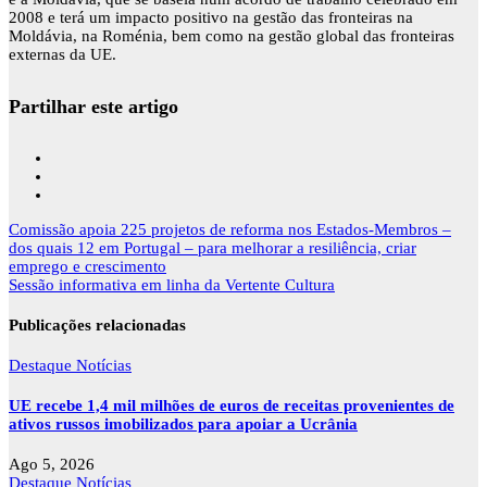
2008 e terá um impacto positivo na gestão das fronteiras na
Moldávia, na Roménia, bem como na gestão global das fronteiras
externas da UE.
Partilhar este artigo
Navegação
Comissão apoia 225 projetos de reforma nos Estados-Membros –
de
dos quais 12 em Portugal – para melhorar a resiliência, criar
artigos
emprego e crescimento
Sessão informativa em linha da Vertente Cultura
Publicações relacionadas
Destaque
Notícias
UE recebe 1,4 mil milhões de euros de receitas provenientes de
ativos russos imobilizados para apoiar a Ucrânia
Ago 5, 2026
Destaque
Notícias