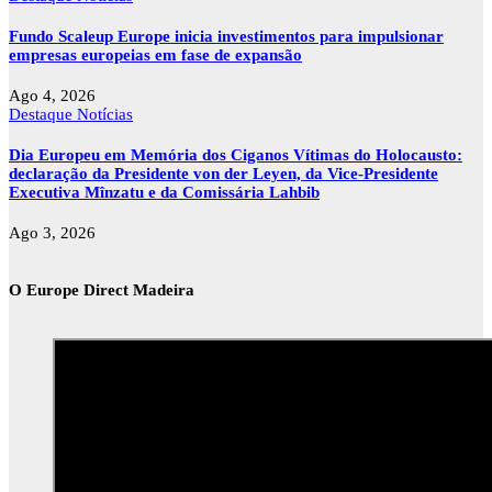
Fundo Scaleup Europe inicia investimentos para impulsionar
empresas europeias em fase de expansão
Ago 4, 2026
Destaque
Notícias
Dia Europeu em Memória dos Ciganos Vítimas do Holocausto:
declaração da Presidente von der Leyen, da Vice-Presidente
Executiva Mînzatu e da Comissária Lahbib
Ago 3, 2026
O Europe Direct Madeira