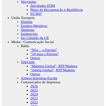
Storymaps
Atividades EDM
Plano de Recuperação e Resiliência
EU360º
União Europeia
História
Estados-Membros
Símbolos
Instituições
Ser Cidadão da UE
Media / Comunicação Social
Rádio
“Nós… a Europa”
“10 para a Europa”
Outros
Televisão
“Madeira Global”, RTP Madeira
“Aldeia Global”, RTP Madeira
Outros
Artigos Imprensa Escrita
Comunicados de Imprensa
2026
2025
2024
2023
2022