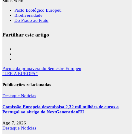
Sítios Web:
Pacto Ecológico Europeu
Biodiversidade
Do Prado ao Prato
Partilhar este artigo
Navegação
Pacote da primavera do Semestre Europeu
de
“LER A EUROPA”
artigos
Publicações relacionadas
Destaque
Notícias
Comissão Europeia desembolsa 2,32 mil milhões de euros a
Portugal ao abrigo do NextGenerationEU
Ago 7, 2026
Destaque
Notícias