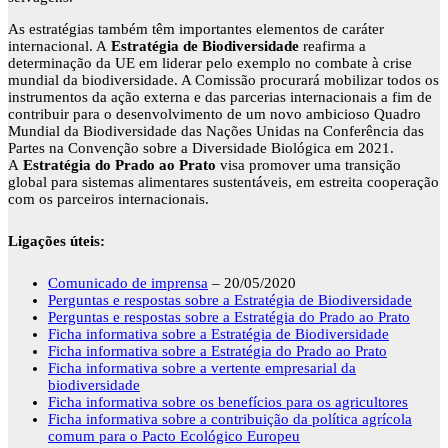
As estratégias também têm importantes elementos de caráter
internacional. A
Estratégia de Biodiversidade
reafirma a
determinação da UE em liderar pelo exemplo no combate à crise
mundial da biodiversidade. A Comissão procurará mobilizar todos os
instrumentos da ação externa e das parcerias internacionais a fim de
contribuir para o desenvolvimento de um novo ambicioso Quadro
Mundial da Biodiversidade das Nações Unidas na Conferência das
Partes na Convenção sobre a Diversidade Biológica em 2021.
A
Estratégia do Prado ao Prato
visa promover uma transição
global para sistemas alimentares sustentáveis, em estreita cooperação
com os parceiros internacionais.
Ligações úteis:
Comunicado de imprensa
– 20/05/2020
Perguntas e respostas sobre a Estratégia de Biodiversidade
Perguntas e respostas sobre a Estratégia do Prado ao Prato
Ficha informativa sobre a Estratégia de Biodiversidade
Ficha informativa sobre a Estratégia do Prado ao Prato
Ficha informativa sobre a vertente empresarial da
biodiversidade
Ficha informativa sobre os benefícios para os agricultores
Ficha informativa sobre a contribuição da política agrícola
comum para o Pacto Ecológico Europeu