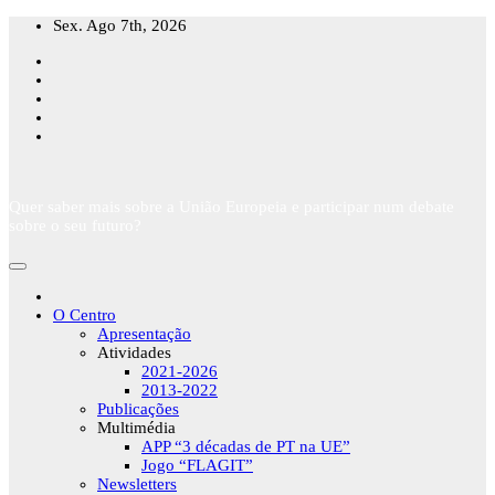
Skip
Sex. Ago 7th, 2026
to
content
Quer saber mais sobre a União Europeia e participar num debate
sobre o seu futuro?
O Centro
Apresentação
Atividades
2021-2026
2013-2022
Publicações
Multimédia
APP “3 décadas de PT na UE”
Jogo “FLAGIT”
Newsletters