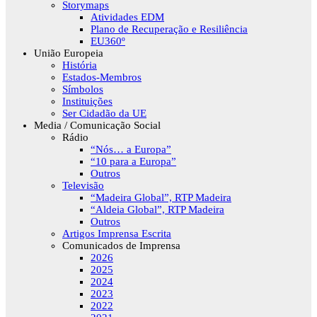
Storymaps
Atividades EDM
Plano de Recuperação e Resiliência
EU360º
União Europeia
História
Estados-Membros
Símbolos
Instituições
Ser Cidadão da UE
Media / Comunicação Social
Rádio
“Nós… a Europa”
“10 para a Europa”
Outros
Televisão
“Madeira Global”, RTP Madeira
“Aldeia Global”, RTP Madeira
Outros
Artigos Imprensa Escrita
Comunicados de Imprensa
2026
2025
2024
2023
2022