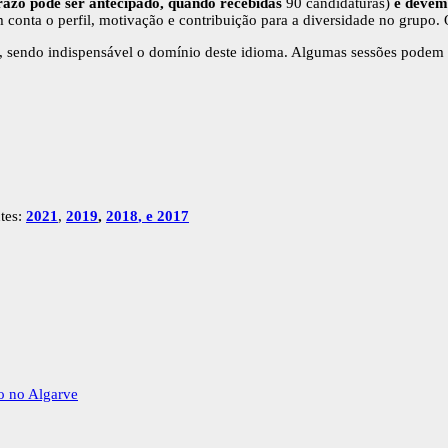
razo pode ser antecipado, quando recebidas
90 candidaturas)
e devem
em conta o perfil, motivação e contribuição para a diversidade no grup
 sendo indispensável o domínio deste idioma. Algumas sessões podem 
ntes:
2021
,
2019
,
2018
,
e 2017
ão no Algarve