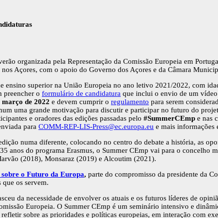
didaturas
verão organizada pela Representação da Comissão Europeia em Portugal
el, nos Açores, com o apoio do Governo dos Açores e da Câmara Municip
 ensino superior na União Europeia no ano letivo 2021/2022, com idad
em preencher o
formulário de candidatura
que inclui o envio de um vídeo
e março de 2022
e devem cumprir o
regulamento
para serem considerada
 uma grande motivação para discutir e participar no futuro do projeto
icipantes e oradores das edições passadas pelo
#SummerCEmp
e nas c
 enviada para
COMM-REP-LIS-Press@ec.europa.eu
e mais informações 
dição numa diferente, colocando no centro do debate a história, as opo
35 anos do programa Erasmus, o Summer CEmp vai para o concelho mais 
 Marvão (2018), Monsaraz (2019) e Alcoutim (2021).
 sobre o Futuro da Europa
,
parte do compromisso da presidente da C
es que os servem.
sceu da necessidade de envolver os atuais e os futuros líderes de opin
 Comissão Europeia. O Summer CEmp é um seminário intensivo e dinâmi
refletir sobre as prioridades e políticas europeias, em interação com ex