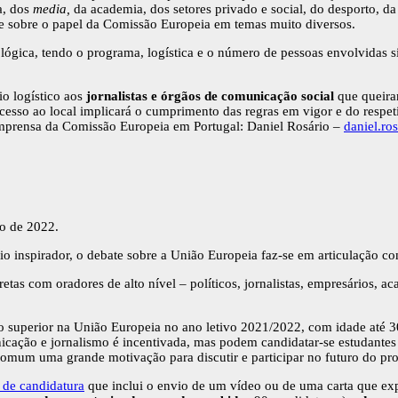
a, dos
media,
da academia, dos setores privado e social, do desporto, da
 e sobre o papel da Comissão Europeia em temas muito diversos.
ógica, tendo o programa, logística e o número de pessoas envolvidas s
o logístico aos
jornalistas e órgãos de comunicação social
que queira
acesso ao local implicará o cumprimento das regras em vigor e do respe
e imprensa da Comissão Europeia em Portugal: Daniel Rosário –
daniel.ro
o de 2022.
 inspirador, o debate sobre a União Europeia faz-se em articulação com
s com oradores de alto nível – políticos, jornalistas, empresários, acad
 superior na União Europeia no ano letivo 2021/2022, com idade até 
unicação e jornalismo é incentivada, mas podem candidatar-se estudantes
um uma grande motivação para discutir e participar no futuro do proje
 de candidatura
que inclui o envio de um vídeo ou de uma carta que exp