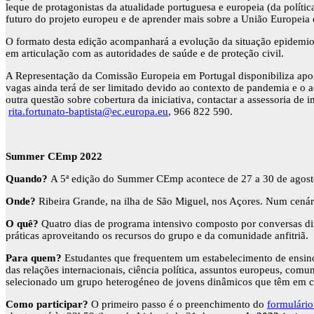
leque de protagonistas da atualidade portuguesa e europeia (da polític
futuro do projeto europeu e de aprender mais sobre a União Europeia
O formato desta edição acompanhará a evolução da situação epidemiol
em articulação com as autoridades de saúde e de proteção civil.
A Representação da Comissão Europeia em Portugal disponibiliza apoi
vagas ainda terá de ser limitado devido ao contexto de pandemia e o 
outra questão sobre cobertura da iniciativa, contactar a assessoria d
rita.fortunato-baptista@ec.europa.eu
, 966 822 590.
Summer CEmp 2022
Quando?
A 5ª edição do Summer CEmp acontece de 27 a 30 de agost
Onde?
Ribeira Grande, na ilha de São Miguel, nos Açores. Num cenário
O quê?
Quatro dias de programa intensivo composto por conversas direta
práticas aproveitando os recursos do grupo e da comunidade anfitriã.
Para quem?
Estudantes que frequentem um estabelecimento de ensino
das relações internacionais, ciência política, assuntos europeus, com
selecionado um grupo heterogéneo de jovens dinâmicos que têm em com
Como participar?
O primeiro passo é o preenchimento do
formulário