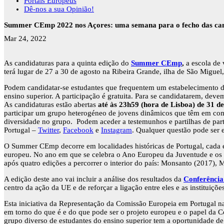
Portais Europeus
Dê-nos a sua Opinião!
Summer CEmp 2022 nos Açores: uma semana para o fecho das can
Mar 24, 2022
As candidaturas para a quinta edição do
Summer CEmp
,
a escola de 
terá lugar de 27 a 30 de agosto na Ribeira Grande, ilha de São Migu
Podem candidatar-se estudantes que frequentem um estabelecimento de
ensino superior. A participação é gratuita. Para se candidatarem, dev
As candidaturas estão abertas
até às 23h59 (hora de Lisboa) de 31 d
participar um grupo heterogéneo de jovens dinâmicos que têm em comum
diversidade no grupo. Podem aceder a testemunhos e partilhas de part
Portugal –
Twitter
,
Facebook
e
Instagram
. Qualquer questão pode ser
O Summer CEmp decorre em localidades históricas de Portugal, cada e
europeu. No ano em que se celebra o Ano Europeu da Juventude e os 
após quatro edições a percorrer o interior do país: Monsanto (2017),
A edição deste ano vai incluir a análise dos resultados da
Conferência
centro da ação da UE e de reforçar a ligação entre eles e as instituiçõ
Esta iniciativa da Representação da Comissão Europeia em Portugal na
em torno do que é e do que pode ser o projeto europeu e o papel da
grupo diverso de estudantes do ensino superior tem a oportunidade de 