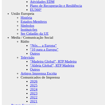
Atividades EDM
Plano de Recuperação e Resiliência
EU360º
União Europeia
História
Estados-Membros
Símbolos
Instituições
Ser Cidadão da UE
Media / Comunicação Social
Rádio
“Nós… a Europa”
“10 para a Europa”
Outros
Televisão
“Madeira Global”, RTP Madeira
“Aldeia Global”, RTP Madeira
Outros
Artigos Imprensa Escrita
Comunicados de Imprensa
2026
2025
2024
2023
2022
2021