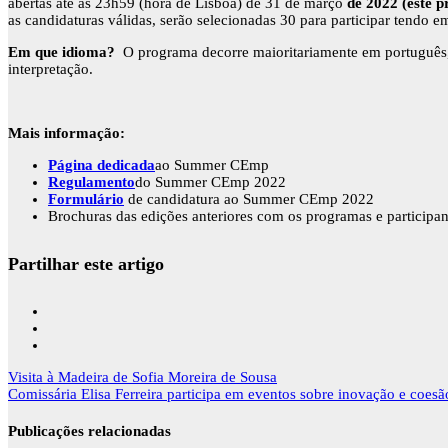
abertas até às 23h59 (hora de Lisboa) de 31 de março
de 2022 (este p
as candidaturas válidas, serão selecionadas 30 para participar tendo 
Em que idioma?
O programa decorre maioritariamente em português,
interpretação.
Mais informação:
Página dedicada
ao Summer CEmp
Regulamento
do Summer CEmp 2022
Formulário
de candidatura ao Summer CEmp 2022
Brochuras das edições anteriores com os programas e participa
Partilhar este artigo
Navegação
Visita à Madeira de Sofia Moreira de Sousa
de
Comissária Elisa Ferreira participa em eventos sobre inovação e coes
artigos
Publicações relacionadas