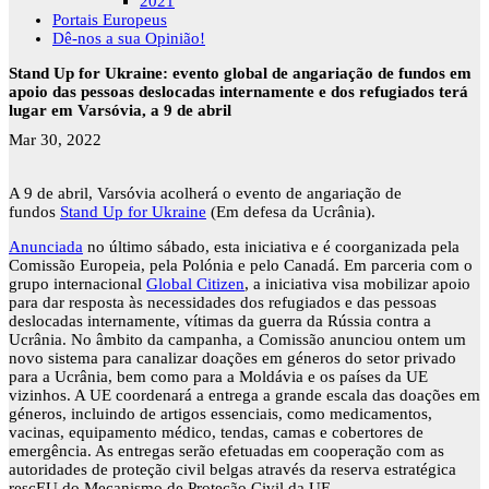
2021
Portais Europeus
Dê-nos a sua Opinião!
Stand Up for Ukraine: evento global de angariação de fundos em
apoio das pessoas deslocadas internamente e dos refugiados terá
lugar em Varsóvia, a 9 de abril
Mar 30, 2022
A 9 de abril, Varsóvia acolherá o evento de angariação de
fundos
Stand Up for Ukraine
(Em defesa da Ucrânia).
Anunciada
no último sábado, esta iniciativa e é coorganizada pela
Comissão Europeia, pela Polónia e pelo Canadá. Em parceria com o
grupo internacional
Global Citizen
, a iniciativa visa mobilizar apoio
para dar resposta às necessidades dos refugiados e das pessoas
deslocadas internamente, vítimas da guerra da Rússia contra a
Ucrânia. No âmbito da campanha, a Comissão anunciou ontem um
novo sistema para canalizar doações em géneros do setor privado
para a Ucrânia, bem como para a Moldávia e os países da UE
vizinhos. A UE coordenará a entrega a grande escala das doações em
géneros, incluindo de artigos essenciais, como medicamentos,
vacinas, equipamento médico, tendas, camas e cobertores de
emergência. As entregas serão efetuadas em cooperação com as
autoridades de proteção civil belgas através da reserva estratégica
rescEU do Mecanismo de Proteção Civil da UE.