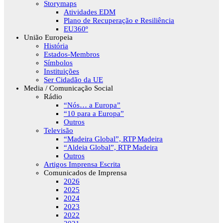
Storymaps
Atividades EDM
Plano de Recuperação e Resiliência
EU360º
União Europeia
História
Estados-Membros
Símbolos
Instituições
Ser Cidadão da UE
Media / Comunicação Social
Rádio
“Nós… a Europa”
“10 para a Europa”
Outros
Televisão
“Madeira Global”, RTP Madeira
“Aldeia Global”, RTP Madeira
Outros
Artigos Imprensa Escrita
Comunicados de Imprensa
2026
2025
2024
2023
2022