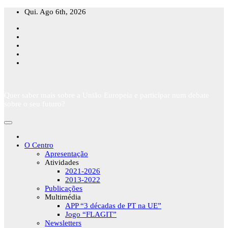
Skip
Qui. Ago 6th, 2026
to
content
Quer saber mais sobre a União Europeia e participar num debate
sobre o seu futuro?
O Centro
Apresentação
Atividades
2021-2026
2013-2022
Publicações
Multimédia
APP “3 décadas de PT na UE”
Jogo “FLAGIT”
Newsletters