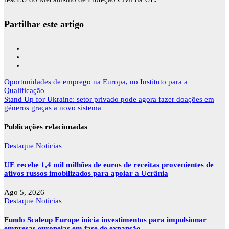
Partilhar este artigo
Navegação
Oportunidades de emprego na Europa, no Instituto para a
de
Qualificação
artigos
Stand Up for Ukraine: setor privado pode agora fazer doações em
géneros graças a novo sistema
Publicações relacionadas
Destaque
Notícias
UE recebe 1,4 mil milhões de euros de receitas provenientes de
ativos russos imobilizados para apoiar a Ucrânia
Ago 5, 2026
Destaque
Notícias
Fundo Scaleup Europe inicia investimentos para impulsionar
empresas europeias em fase de expansão