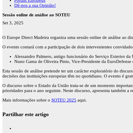
Portais Europeus
Dê-nos a sua Opinião!
Sessão online de análise ao SOTEU
Set 3, 2025
O Europe Direct Madeira organiza uma sessão online de análise ao di
O evento contará com a participação de dois intervenientes convidado
Alessandro Palmero, antigo funcionário do Serviço Exterior da
Nuno Gama de Oliveira Pinto, Vice-Presidente da EuroDefense e
Esta sessão de análise pretende ter um carácter exploratório do discu
decisões das instituições europeias têm no quotidiano. O evento é gratu
O discurso sobre o Estado da União trata-se de um momento important
prioridades para o ano seguinte. Neste discurso, apresenta também a r
Mais informações sobre o
SOTEU 2025
aqui.
Partilhar este artigo