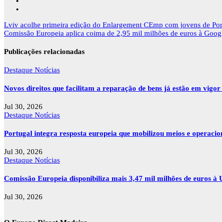
Navegação
Lviv acolhe primeira edição do Enlargement CEmp com jovens de Por
de
Comissão Europeia aplica coima de 2,95 mil milhões de euros à Google 
artigos
Publicações relacionadas
Destaque
Notícias
Novos direitos que facilitam a reparação de bens já estão em vigo
Jul 30, 2026
Destaque
Notícias
Portugal integra resposta europeia que mobilizou meios e operaci
Jul 30, 2026
Destaque
Notícias
Comissão Europeia disponibiliza mais 3,47 mil milhões de euros à U
Jul 30, 2026