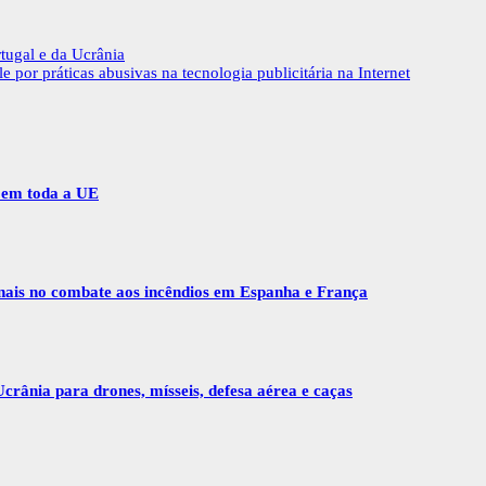
tugal e da Ucrânia
por práticas abusivas na tecnologia publicitária na Internet
r em toda a UE
onais no combate aos incêndios em Espanha e França
crânia para drones, mísseis, defesa aérea e caças