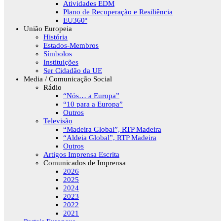
Atividades EDM
Plano de Recuperação e Resiliência
EU360º
União Europeia
História
Estados-Membros
Símbolos
Instituições
Ser Cidadão da UE
Media / Comunicação Social
Rádio
“Nós… a Europa”
“10 para a Europa”
Outros
Televisão
“Madeira Global”, RTP Madeira
“Aldeia Global”, RTP Madeira
Outros
Artigos Imprensa Escrita
Comunicados de Imprensa
2026
2025
2024
2023
2022
2021