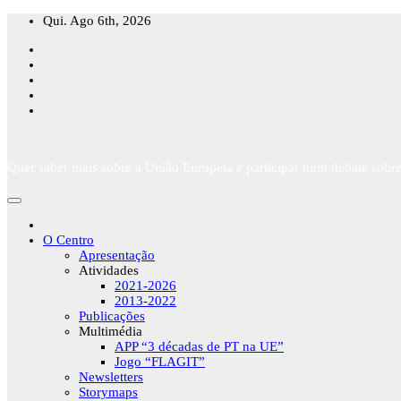
Skip
Qui. Ago 6th, 2026
to
content
Quer saber mais sobre a União Europeia e participar num debate sobre
O Centro
Apresentação
Atividades
2021-2026
2013-2022
Publicações
Multimédia
APP “3 décadas de PT na UE”
Jogo “FLAGIT”
Newsletters
Storymaps