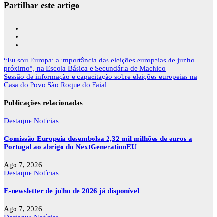
Partilhar este artigo
Navegação
“Eu sou Europa: a importância das eleições europeias de junho
de
próximo”, na Escola Básica e Secundária de Machico
artigos
Sessão de informação e capacitação sobre eleições europeias na
Casa do Povo São Roque do Faial
Publicações relacionadas
Destaque
Notícias
Comissão Europeia desembolsa 2,32 mil milhões de euros a
Portugal ao abrigo do NextGenerationEU
Ago 7, 2026
Destaque
Notícias
E-newsletter de julho de 2026 já disponível
Ago 7, 2026
Destaque
Notícias