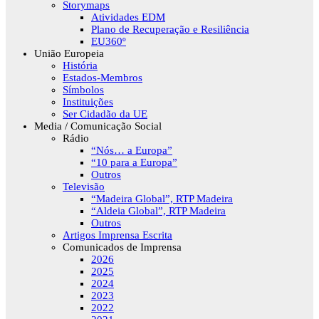
Storymaps
Atividades EDM
Plano de Recuperação e Resiliência
EU360º
União Europeia
História
Estados-Membros
Símbolos
Instituições
Ser Cidadão da UE
Media / Comunicação Social
Rádio
“Nós… a Europa”
“10 para a Europa”
Outros
Televisão
“Madeira Global”, RTP Madeira
“Aldeia Global”, RTP Madeira
Outros
Artigos Imprensa Escrita
Comunicados de Imprensa
2026
2025
2024
2023
2022