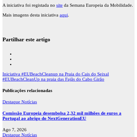
A iniciativa foi registada no
site
da Semana Europeia da Mobilidade.
Mais imagens desta iniciativa
aqui
.
Partilhar este artigo
Navegação
Iniciativa #EUBeachCleanup na Praia do Cais do Seixal
de
#EUBeachCleanUp na praia das Fajãs do Cabo Girão
artigos
Publicações relacionadas
Destaque
Notícias
Comissão Europeia desembolsa 2,32 mil milhões de euros a
Portugal ao abrigo do NextGenerationEU
Ago 7, 2026
Destaque
Notícias