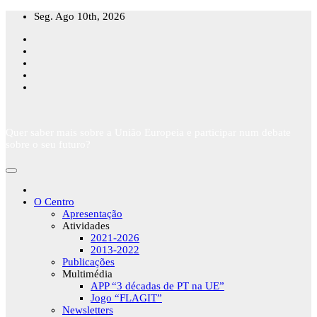
Skip
Seg. Ago 10th, 2026
to
content
Quer saber mais sobre a União Europeia e participar num debate
sobre o seu futuro?
O Centro
Apresentação
Atividades
2021-2026
2013-2022
Publicações
Multimédia
APP “3 décadas de PT na UE”
Jogo “FLAGIT”
Newsletters