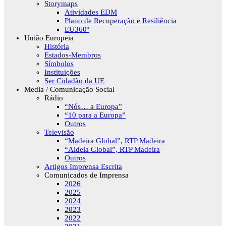
Storymaps
Atividades EDM
Plano de Recuperação e Resiliência
EU360º
União Europeia
História
Estados-Membros
Símbolos
Instituições
Ser Cidadão da UE
Media / Comunicação Social
Rádio
“Nós… a Europa”
“10 para a Europa”
Outros
Televisão
“Madeira Global”, RTP Madeira
“Aldeia Global”, RTP Madeira
Outros
Artigos Imprensa Escrita
Comunicados de Imprensa
2026
2025
2024
2023
2022