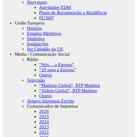
Storymaps
Atividades EDM
Plano de Recuperação e Resiliência
EU360º
União Europeia
História
Estados-Membros
Símbolos
Instituições
Ser Cidadão da UE
Media / Comunicação Social
Rádio
“Nós… a Europa”
“10 para a Europa”
Outros
Televisão
“Madeira Global”, RTP Madeira
“Aldeia Global”, RTP Madeira
Outros
Artigos Imprensa Escrita
Comunicados de Imprensa
2026
2025
2024
2023
2022