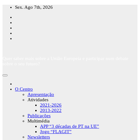
Skip
Sex. Ago 7th, 2026
to
content
Quer saber mais sobre a União Europeia e participar num debate
sobre o seu futuro?
O Centro
Apresentação
Atividades
2021-2026
2013-2022
Publicações
Multimédia
APP “3 décadas de PT na UE”
Jogo “FLAGIT”
Newsletters