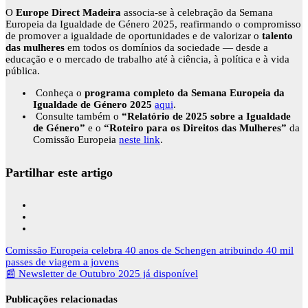
O
Europe Direct Madeira
associa-se à celebração da Semana
Europeia da Igualdade de Género 2025, reafirmando o compromisso
de promover a igualdade de oportunidades e de valorizar o
talento
das mulheres
em todos os domínios da sociedade — desde a
educação e o mercado de trabalho até à ciência, à política e à vida
pública.
Conheça o
programa completo da Semana Europeia da
Igualdade de Género 2025
aqui
.
Consulte também o
“Relatório de 2025 sobre a Igualdade
de Género”
e o
“Roteiro para os Direitos das Mulheres”
da
Comissão Europeia
neste link
.
Partilhar este artigo
Navegação
Comissão Europeia celebra 40 anos de Schengen atribuindo 40 mil
de
passes de viagem a jovens
artigos
📰 Newsletter de Outubro 2025 já disponível
Publicações relacionadas