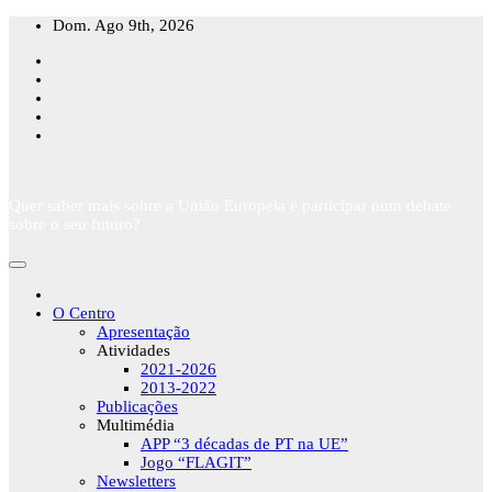
Skip
Dom. Ago 9th, 2026
to
content
Quer saber mais sobre a União Europeia e participar num debate
sobre o seu futuro?
O Centro
Apresentação
Atividades
2021-2026
2013-2022
Publicações
Multimédia
APP “3 décadas de PT na UE”
Jogo “FLAGIT”
Newsletters