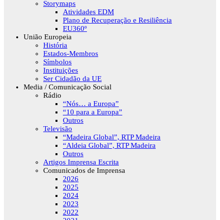
Storymaps
Atividades EDM
Plano de Recuperação e Resiliência
EU360º
União Europeia
História
Estados-Membros
Símbolos
Instituições
Ser Cidadão da UE
Media / Comunicação Social
Rádio
“Nós… a Europa”
“10 para a Europa”
Outros
Televisão
“Madeira Global”, RTP Madeira
“Aldeia Global”, RTP Madeira
Outros
Artigos Imprensa Escrita
Comunicados de Imprensa
2026
2025
2024
2023
2022