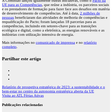
A Comissão lançou igualmente outras iniciativas, como o
Pacto da
UE para as Competências
, que reúne a indústria, os parceiros sociais
e os prestadores de formação para fazer face aos desafios em matéria
de desenvolvimento de competências. Até à data,
2 milhões de
pessoas
beneficiaram das atividades de melhoria de competências e
requalificação do Pacto; foram lançadas 18 parcerias para as
competências, incluindo em setores-chave para as transições
ecológica e digital, como a eletrónica, as energias renováveis e as
indústrias com utilização intensiva de energia.
Mais informações no
comunicado de imprensa
e no
relatório
completo
.
Partilhar este artigo
Navegação
Relatório de prospetiva estratégica de 2023: a sustentabilidade e o
de
bem-estar no centro da autonomia estratégica aberta da UE
artigos
Visita ao ATL Férias Ativas
Publicações relacionadas