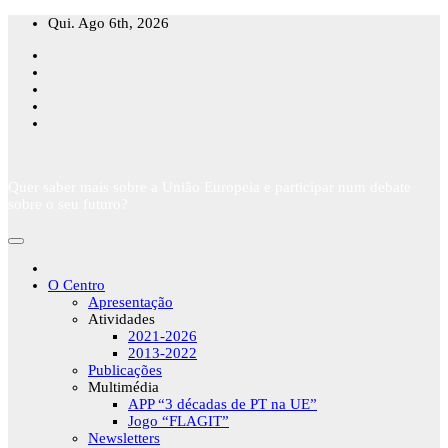
Skip
Qui. Ago 6th, 2026
to
content
Quer saber mais sobre a União Europeia e participar num debate
sobre o seu futuro?
O Centro
Apresentação
Atividades
2021-2026
2013-2022
Publicações
Multimédia
APP “3 décadas de PT na UE”
Jogo “FLAGIT”
Newsletters