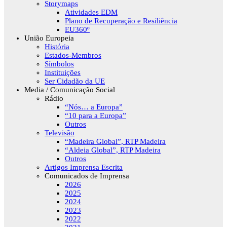
Storymaps
Atividades EDM
Plano de Recuperação e Resiliência
EU360º
União Europeia
História
Estados-Membros
Símbolos
Instituições
Ser Cidadão da UE
Media / Comunicação Social
Rádio
“Nós… a Europa”
“10 para a Europa”
Outros
Televisão
“Madeira Global”, RTP Madeira
“Aldeia Global”, RTP Madeira
Outros
Artigos Imprensa Escrita
Comunicados de Imprensa
2026
2025
2024
2023
2022