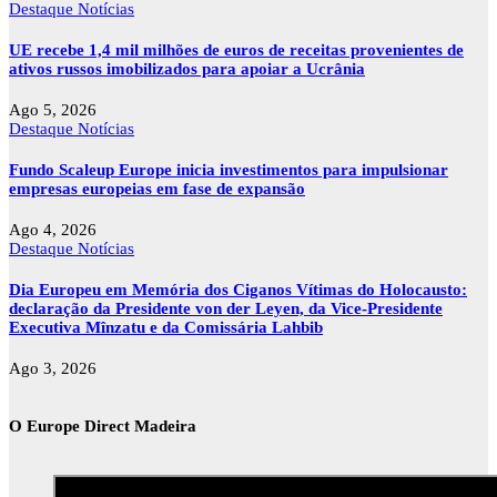
Destaque
Notícias
UE recebe 1,4 mil milhões de euros de receitas provenientes de
ativos russos imobilizados para apoiar a Ucrânia
Ago 5, 2026
Destaque
Notícias
Fundo Scaleup Europe inicia investimentos para impulsionar
empresas europeias em fase de expansão
Ago 4, 2026
Destaque
Notícias
Dia Europeu em Memória dos Ciganos Vítimas do Holocausto:
declaração da Presidente von der Leyen, da Vice-Presidente
Executiva Mînzatu e da Comissária Lahbib
Ago 3, 2026
O Europe Direct Madeira