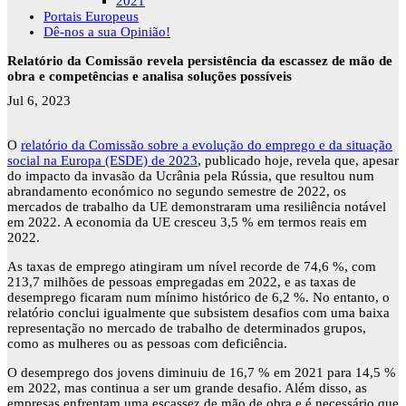
2021
Portais Europeus
Dê-nos a sua Opinião!
Relatório da Comissão revela persistência da escassez de mão de
obra e competências e analisa soluções possíveis
Jul 6, 2023
O
relatório da Comissão sobre a evolução do emprego e da situação
social na Europa (ESDE) de 2023
, publicado hoje, revela que, apesar
do impacto da invasão da Ucrânia pela Rússia, que resultou num
abrandamento económico no segundo semestre de 2022, os
mercados de trabalho da UE demonstraram uma resiliência notável
em 2022. A economia da UE cresceu 3,5 % em termos reais em
2022.
As taxas de emprego atingiram um nível recorde de 74,6 %, com
213,7 milhões de pessoas empregadas em 2022, e as taxas de
desemprego ficaram num mínimo histórico de 6,2 %. No entanto, o
relatório conclui igualmente que subsistem desafios com uma baixa
representação no mercado de trabalho de determinados grupos,
como as mulheres ou as pessoas com deficiência.
O desemprego dos jovens diminuiu de 16,7 % em 2021 para 14,5 %
em 2022, mas continua a ser um grande desafio. Além disso, as
empresas enfrentam uma escassez de mão de obra e é necessário que