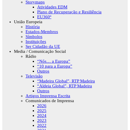
Storymaps
Atividades EDM
Plano de Recuperação e Resiliência
EU360º
União Europeia
História
Estados-Membros
Símbolos
Instituições
Ser Cidadão da UE
Media / Comunicação Social
Rádio
“Nós… a Europa”
“10 para a Europa”
Outros
Televisão
“Madeira Global”, RTP Madeira
“Aldeia Global”, RTP Madeira
Outros
Artigos Imprensa Escrita
Comunicados de Imprensa
2026
2025
2024
2023
2022