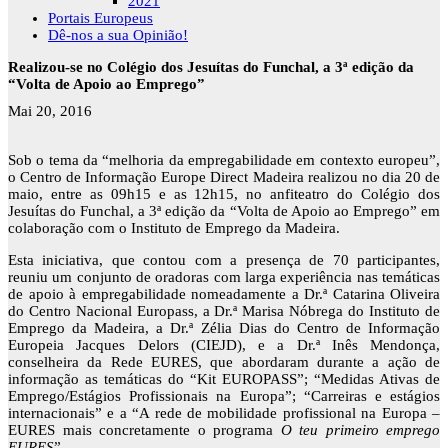
2021
Portais Europeus
Dê-nos a sua Opinião!
Realizou-se no Colégio dos Jesuítas do Funchal, a 3ª edição da
“Volta de Apoio ao Emprego”
Mai 20, 2016
Sob o tema da “melhoria da empregabilidade em contexto europeu”,
o Centro de Informação Europe Direct Madeira realizou no dia 20 de
maio, entre as 09h15 e as 12h15, no anfiteatro do Colégio dos
Jesuítas do Funchal, a 3ª edição da “Volta de Apoio ao Emprego” em
colaboração com o Instituto de Emprego da Madeira.
Esta iniciativa, que contou com a presença de 70 participantes,
reuniu um conjunto de oradoras com larga experiência nas temáticas
de apoio à empregabilidade nomeadamente a Dr.ª Catarina Oliveira
do Centro Nacional Europass, a Dr.ª Marisa Nóbrega do Instituto de
Emprego da Madeira, a Dr.ª Zélia Dias do Centro de Informação
Europeia Jacques Delors (CIEJD), e a Dr.ª Inês Mendonça,
conselheira da Rede EURES, que abordaram durante a ação de
informação as temáticas do “Kit EUROPASS”; “Medidas Ativas de
Emprego/Estágios Profissionais na Europa”; “Carreiras e estágios
internacionais” e a “A rede de mobilidade profissional na Europa –
EURES mais concretamente o programa
O teu primeiro emprego
EURES
”.