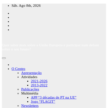
Skip
Sáb. Ago 8th, 2026
to
content
Quer saber mais sobre a União Europeia e participar num debate
sobre o seu futuro?
O Centro
Apresentação
Atividades
2021-2026
2013-2022
Publicações
Multimédia
APP “3 décadas de PT na UE”
Jogo “FLAGIT”
Newsletters