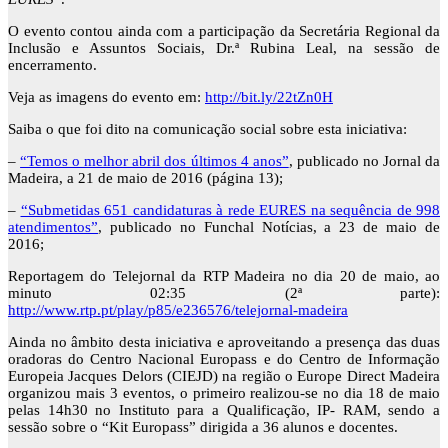
O evento contou ainda com a participação da Secretária Regional da
Inclusão e Assuntos Sociais, Dr.ª Rubina Leal, na sessão de
encerramento.
Veja as imagens do evento em:
http://bit.ly/22tZn0H
Saiba o que foi dito na comunicação social sobre esta iniciativa:
–
“Temos o melhor abril dos últimos 4 anos”
, publicado no Jornal da
Madeira, a 21 de maio de 2016 (página 13);
–
“Submetidas 651 candidaturas à rede EURES na sequência de 998
atendimentos”
, publicado no Funchal Notícias, a 23 de maio de
2016;
Reportagem do Telejornal da RTP Madeira no dia 20 de maio, ao
minuto 02:35 (2ª parte):
http://www.rtp.pt/play/p85/e236576/telejornal-madeira
Ainda no âmbito desta iniciativa e aproveitando a presença das duas
oradoras do Centro Nacional Europass e do Centro de Informação
Europeia Jacques Delors (CIEJD) na região o Europe Direct Madeira
organizou mais 3 eventos, o primeiro realizou-se no dia 18 de maio
pelas 14h30 no Instituto para a Qualificação, IP- RAM, sendo a
sessão sobre o “Kit Europass” dirigida a 36 alunos e docentes.