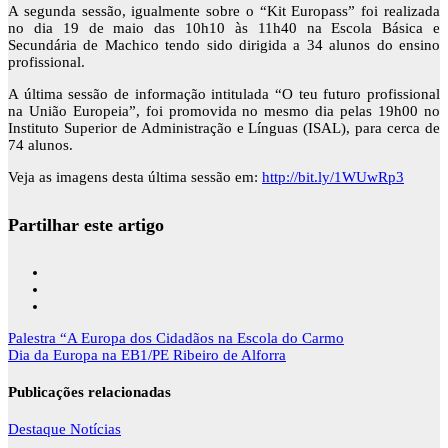
A segunda sessão, igualmente sobre o “Kit Europass” foi realizada
no dia 19 de maio das 10h10 às 11h40 na Escola Básica e
Secundária de Machico tendo sido dirigida a 34 alunos do ensino
profissional.
A última sessão de informação intitulada “O teu futuro profissional
na União Europeia”, foi promovida no mesmo dia pelas 19h00 no
Instituto Superior de Administração e Línguas (ISAL), para cerca de
74 alunos.
Veja as imagens desta última sessão em:
http://bit.ly/1WUwRp3
Partilhar este artigo
Navegação
Palestra “A Europa dos Cidadãos na Escola do Carmo
de
Dia da Europa na EB1/PE Ribeiro de Alforra
artigos
Publicações relacionadas
Destaque
Notícias