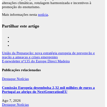
alterações climáticas, rotulagem harmonizada e incentivos à
promoção do enoturismo.
Mais informações nesta
notícia
.
Partilhar este artigo
Navegação
União da Preparação: nova estratégia europeia de prevenção e
de
reação a ameaças e crises emergentes
artigos
E-newsletter nº135 do Europe Direct Madeira
Publicações relacionadas
Destaque
Notícias
Comissão Europeia desembolsa 2,32 mil milhões de euros a
Portugal ao abrigo do NextGenerationEU
Ago 7, 2026
Destaque
Notícias