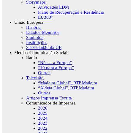
Storymaps
Atividades EDM
Plano de Recuperação e Resiliência
EU360º
União Europeia
História
Estados-Membros
Símbolos
Instituições
Ser Cidadão da UE
Media / Comunicação Social
Rádio
“Nós… a Europa”
“10 para a Europa”
Outros
Televisão
“Madeira Global”, RTP Madeira
“Aldeia Global”, RTP Madeira
Outros
Artigos Imprensa Escrita
Comunicados de Imprensa
2026
2025
2024
2023
2022