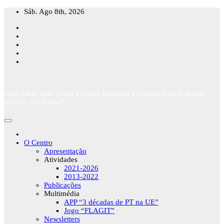
Skip
Sáb. Ago 8th, 2026
to
content
Quer saber mais sobre a União Europeia e participar num debate
sobre o seu futuro?
O Centro
Apresentação
Atividades
2021-2026
2013-2022
Publicações
Multimédia
APP “3 décadas de PT na UE”
Jogo “FLAGIT”
Newsletters