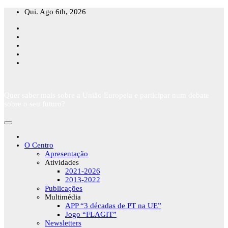
Skip
Qui. Ago 6th, 2026
to
content
Quer saber mais sobre a União Europeia e participar num debate
sobre o seu futuro?
O Centro
Apresentação
Atividades
2021-2026
2013-2022
Publicações
Multimédia
APP “3 décadas de PT na UE”
Jogo “FLAGIT”
Newsletters