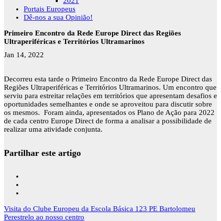
2021
Portais Europeus
Dê-nos a sua Opinião!
Primeiro Encontro da Rede Europe Direct das Regiões
Ultraperiféricas e Territórios Ultramarinos
Jan 14, 2022
Decorreu esta tarde o Primeiro Encontro da Rede Europe Direct das
Regiões Ultraperiféricas e Territórios Ultramarinos. Um encontro que
serviu para estreitar relações em territórios que apresentam desafios e
oportunidades semelhantes e onde se aproveitou para discutir sobre
os mesmos. Foram ainda, apresentados os Plano de Ação para 2022
de cada centro Europe Direct de forma a analisar a possibilidade de
realizar uma atividade conjunta.
Partilhar este artigo
Navegação
Visita do Clube Europeu da Escola Básica 123 PE Bartolomeu
de
Perestrelo ao nosso centro