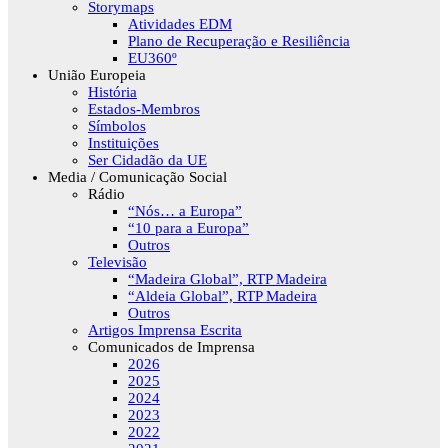
Storymaps
Atividades EDM
Plano de Recuperação e Resiliência
EU360º
União Europeia
História
Estados-Membros
Símbolos
Instituições
Ser Cidadão da UE
Media / Comunicação Social
Rádio
“Nós… a Europa”
“10 para a Europa”
Outros
Televisão
“Madeira Global”, RTP Madeira
“Aldeia Global”, RTP Madeira
Outros
Artigos Imprensa Escrita
Comunicados de Imprensa
2026
2025
2024
2023
2022