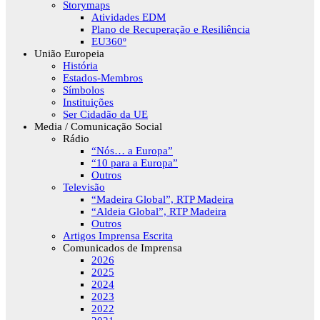
Storymaps
Atividades EDM
Plano de Recuperação e Resiliência
EU360º
União Europeia
História
Estados-Membros
Símbolos
Instituições
Ser Cidadão da UE
Media / Comunicação Social
Rádio
“Nós… a Europa”
“10 para a Europa”
Outros
Televisão
“Madeira Global”, RTP Madeira
“Aldeia Global”, RTP Madeira
Outros
Artigos Imprensa Escrita
Comunicados de Imprensa
2026
2025
2024
2023
2022