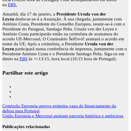
na
EBS.
Amanhã, dia 17 de janeiro, a
Presidente Ursula von der
Leyen
deslocar-se-á a Assunção. À sua chegada, juntamente com
António Costa, Presidente do Conselho Europeu, reunir-se-á com o
Presidente do Paraguai, Santiago Peña. Ursula von der Leyen e
António Costa participarão então na cerimónia de assinatura do
acordo UE-Mercosul. O Comissário Šefčovič
assinará o acordo em
nome da UE. Após a cerimónia, a Presidente
Ursula von der
Leyen
participará numa conferência de imprensa, juntamente com o
Presidente António Costa e o Presidente Santiago Peña. Siga-os em
direto na
EBS
às +/-13:15, hora local (16:15 hora de Portugal).
Partilhar este artigo
Navegação
Comissão Europeia aprova primeira vaga de financiamento da
de
defesa para Portugal
artigos
União Europeia e Mercosul assinam parceria histórica e ambiciosa
Publicações relacionadas