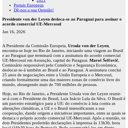
2021
Portais Europeus
Dê-nos a sua Opinião!
Presidente von der Leyen desloca-se ao Paraguai para assinar o
acordo comercial UE-Mercosul
Jan 16, 2026
A Presidente da Comissão Europeia,
Ursula
von der Leyen
,
encontra-se hoje no Rio de Janeiro, iniciando uma viagem ao Brasil
e ao Paraguai que terminará com a assinatura do acordo comercial
UE-Mercosul em Assunção, capital do Paraguai.
Maroš
Šefčovič
,
Comissário responsável pelo Comércio e Segurança Económica,
deslocar-se-á também ao Brasil e ao Paraguai. A assinatura conclui
25 anos de negociações entre a União Europeia e o Mercosul,
criando formalmente uma das maiores zonas de comércio livre do
mundo, abrangendo mais de 700 milhões de pessoas.
Hoje, no Rio de Janeiro, a Presidente Ursula von der Leyen reunir-
se-á com o Presidente do Brasil, Luiz Inácio Lula da Silva. O Brasil é
um parceiro estratégico para a UE: do comércio à luta contra as
alterações climáticas, a UE e o Brasil intensificaram a sua
cooperação, dando origem a iniciativas importantes, entre as quais se
destaca o próprio acordo comercial UE-Mercosul. Após a reunião, os
dois Presidentes proferirão declarações à imprensa às 13h30, hora
local (16h30 hora de Portugal). Pode acompanhá-los em direto