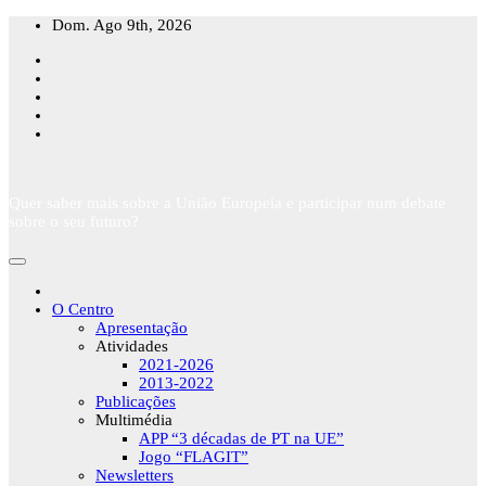
Skip
Dom. Ago 9th, 2026
to
content
Quer saber mais sobre a União Europeia e participar num debate
sobre o seu futuro?
O Centro
Apresentação
Atividades
2021-2026
2013-2022
Publicações
Multimédia
APP “3 décadas de PT na UE”
Jogo “FLAGIT”
Newsletters