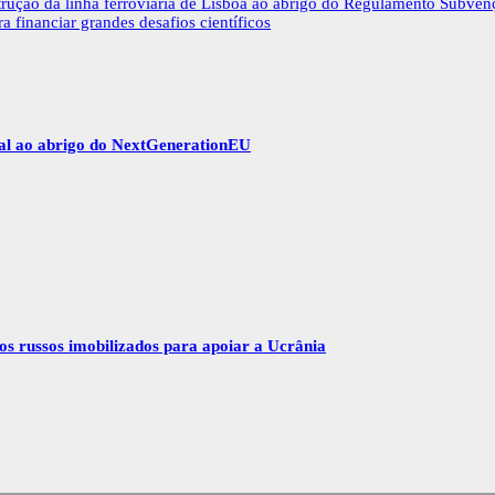
trução da linha ferroviária de Lisboa ao abrigo do Regulamento Subven
financiar grandes desafios científicos
gal ao abrigo do NextGenerationEU
vos russos imobilizados para apoiar a Ucrânia