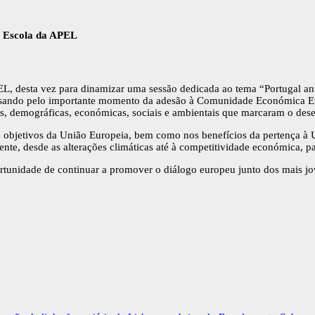
a Escola da APEL
, desta vez para dinamizar uma sessão dedicada ao tema “Portugal ant
assando pelo importante momento da adesão à Comunidade Económica Eur
cas, demográficas, económicas, sociais e ambientais que marcaram o des
e objetivos da União Europeia, bem como nos benefícios da pertença à 
ente, desde as alterações climáticas até à competitividade económica, p
tunidade de continuar a promover o diálogo europeu junto dos mais jov