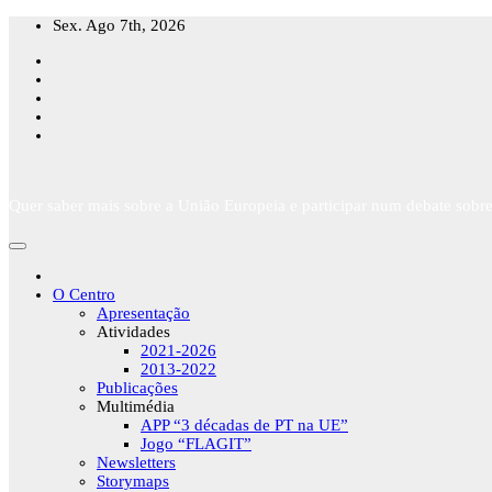
Skip
Sex. Ago 7th, 2026
to
content
Quer saber mais sobre a União Europeia e participar num debate sobre
O Centro
Apresentação
Atividades
2021-2026
2013-2022
Publicações
Multimédia
APP “3 décadas de PT na UE”
Jogo “FLAGIT”
Newsletters
Storymaps