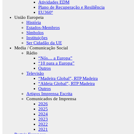
Atividades EDM
Plano de Recuperação e Resiliência
EU360º
União Europeia
História
Estados-Membros
Símbolos
Instituições
Ser Cidadão da UE
Media / Comunicação Social
Rádio
“Nós… a Europa”
“10 para a Europa”
Outros
Televisão
“Madeira Global”, RTP Madeira
“Aldeia Global”, RTP Madeira
Outros
Artigos Imprensa Escrita
Comunicados de Imprensa
2026
2025
2024
2023
2022
2021