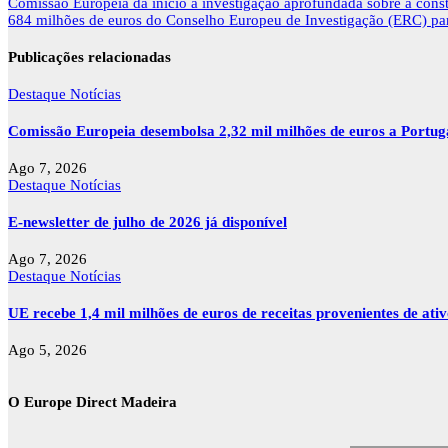
Navegação
Comissão Europeia dá início a investigação aprofundada sobre a cons
de
684 milhões de euros do Conselho Europeu de Investigação (ERC) para 
artigos
Publicações relacionadas
Destaque
Notícias
Comissão Europeia desembolsa 2,32 mil milhões de euros a Portu
Ago 7, 2026
Destaque
Notícias
E-newsletter de julho de 2026 já disponível
Ago 7, 2026
Destaque
Notícias
UE recebe 1,4 mil milhões de euros de receitas provenientes de ati
Ago 5, 2026
O Europe Direct Madeira