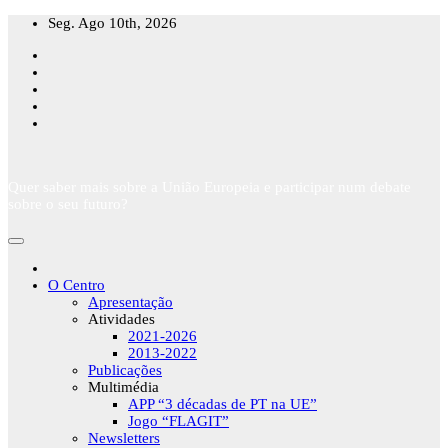
Skip
Seg. Ago 10th, 2026
to
content
Quer saber mais sobre a União Europeia e participar num debate
sobre o seu futuro?
O Centro
Apresentação
Atividades
2021-2026
2013-2022
Publicações
Multimédia
APP “3 décadas de PT na UE”
Jogo “FLAGIT”
Newsletters