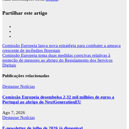
Partilhar este artigo
Navegação
Comissão Europeia lança nova estratégia para combater a ameaça
de
crescente de incêndios florestais
artigos
Comissão Europeia toma duas medidas coercivas relativas à
proteção de menores ao abrigo do Regulamento dos Serviços
Digitais
Publicações relacionadas
Destaque
Notícias
Comissão Europeia desembolsa 2,32 mil milhões de euros a
Portugal ao abrigo do NextGenerationEU
Ago 7, 2026
Destaque
Notícias
E-newsletter de julho de 2026 já disponível