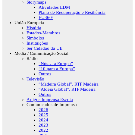
Storymaps
Atividades EDM
Plano de Recuperação e Resiliência
EU360º
União Europeia
História
Estados-Membros
Símbolos
Instituições
Ser Cidadão da UE
Media / Comunicação Social
Rádio
“Nós… a Europa”
“10 para a Europa”
Outros
Televisão
“Madeira Global”, RTP Madeira
“Aldeia Global”, RTP Madeira
Outros
Artigos Imprensa Escrita
Comunicados de Imprensa
2026
2025
2024
2023
2022