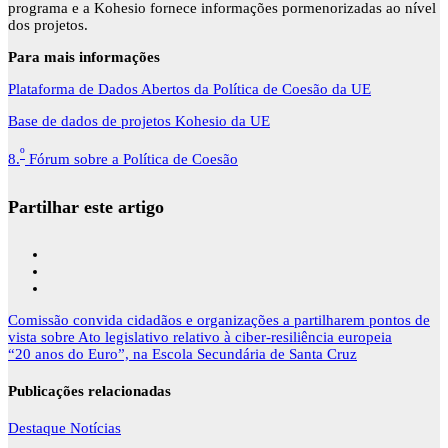
programa e a Kohesio fornece informações pormenorizadas ao nível
dos projetos.
Para mais informações
Plataforma de Dados Abertos da Política de Coesão da UE
Base de dados de projetos Kohesio da UE
º
8.
Fórum sobre a Política de Coesão
Partilhar este artigo
Navegação
Comissão convida cidadãos e organizações a partilharem pontos de
de
vista sobre Ato legislativo relativo à ciber-resiliência europeia
artigos
“20 anos do Euro”, na Escola Secundária de Santa Cruz
Publicações relacionadas
Destaque
Notícias