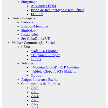
Storymaps
Atividades EDM
Plano de Recuperação e Resiliência
EU360º
União Europeia
História
Estados-Membros
Símbolos
Instituições
Ser Cidadão da UE
Media / Comunicação Social
Rádio
“Nós… a Europa”
“10 para a Europa”
Outros
Televisão
“Madeira Global”, RTP Madeira
“Aldeia Global”, RTP Madeira
Outros
Artigos Imprensa Escrita
Comunicados de Imprensa
2026
2025
2024
2023
2022