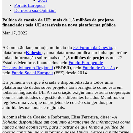
2021
Portais Europeus
Dê-nos a sua Opinião!
Política de coesão da UE: mais de 1,5 milhões de projetos
financiados pela UE acessíveis na nova plataforma pública
Mar 17, 2022
A Comissão lançou hoje, no início do
8.º Fórum da Coesão
, a
plataforma
«
Kohesio
», uma plataforma pública em linha que reúne
toda a informação sobre mais de
1,5 milhões de projetos
nos 27
Estados-Membros financiados pelo
Fundo Europeu de
Desenvolvimento Regional
(FEDER), pelo
Fundo de Coesão
e
pelo
Fundo Social Europeu
(FSE) desde 2014.
É a primeira vez que é criada e disponibilizada a todos uma
plataforma de dados sobre projetos tão abrangente como esta em
todas as línguas da UE. A sua criação exigiu uma estreita cooperação
com as autoridades de gestão dos diferentes Estados-Membros ou
regiões, uma vez que os projetos de coesão são geridos por
autoridades nacionais e regionais.
A comissária da Coesão e Reformas, Elisa
Ferreira
, disse: «
A
Kohesio disponibiliza um conjunto abrangente de informações como
nunca antes acontecera, para mostrar de que forma a política de
coesão contribui para reforçar a nossa União. Graças à plataforma