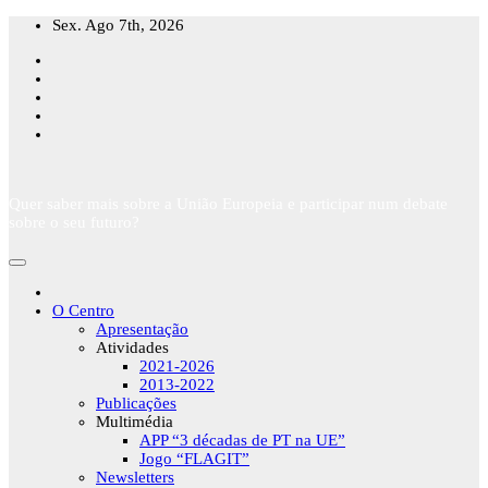
Skip
Sex. Ago 7th, 2026
to
content
Quer saber mais sobre a União Europeia e participar num debate
sobre o seu futuro?
O Centro
Apresentação
Atividades
2021-2026
2013-2022
Publicações
Multimédia
APP “3 décadas de PT na UE”
Jogo “FLAGIT”
Newsletters