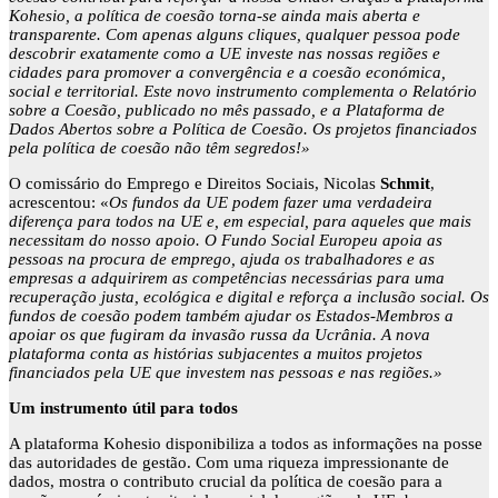
Kohesio, a política de coesão torna-se ainda mais aberta e
transparente. Com apenas alguns cliques, qualquer pessoa pode
descobrir exatamente como a UE investe nas nossas regiões e
cidades para promover a convergência e a coesão económica,
social e territorial. Este novo instrumento complementa o Relatório
sobre a Coesão, publicado no mês passado, e a Plataforma de
Dados Abertos sobre a Política de Coesão. Os projetos financiados
pela política de coesão não têm segredos!»
O comissário do Emprego e Direitos Sociais, Nicolas
Schmit
,
acrescentou: «
Os fundos da UE podem fazer uma verdadeira
diferença para todos na UE e, em especial, para aqueles que mais
necessitam do nosso apoio. O Fundo Social Europeu apoia as
pessoas na procura de emprego, ajuda os trabalhadores e as
empresas a adquirirem as competências necessárias para uma
recuperação justa, ecológica e digital e reforça a inclusão social. Os
fundos de coesão podem também ajudar os Estados-Membros a
apoiar os que fugiram da invasão russa da Ucrânia. A nova
plataforma conta as histórias subjacentes a muitos projetos
financiados pela UE que investem nas pessoas e nas regiões.»
Um instrumento útil para todos
A plataforma Kohesio disponibiliza a todos as informações na posse
das autoridades de gestão. Com uma riqueza impressionante de
dados, mostra o contributo crucial da política de coesão para a