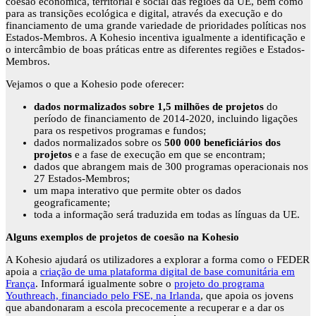
coesão económica, territorial e social das regiões da UE, bem como
para as transições ecológica e digital, através da execução e do
financiamento de uma grande variedade de prioridades políticas nos
Estados-Membros. A Kohesio incentiva igualmente a identificação e
o intercâmbio de boas práticas entre as diferentes regiões e Estados-
Membros.
Vejamos o que a Kohesio pode oferecer:
dados normalizados sobre 1,5 milhões de projetos
do
período de financiamento de 2014-2020, incluindo ligações
para os respetivos programas e fundos;
dados normalizados sobre os
500 000 beneficiários dos
projetos
e a fase de execução em que se encontram;
dados que abrangem mais de 300 programas operacionais nos
27 Estados-Membros;
um mapa interativo que permite obter os dados
geograficamente;
toda a informação será traduzida em todas as línguas da UE.
Alguns exemplos de projetos de coesão na Kohesio
A Kohesio ajudará os utilizadores a explorar a forma como o FEDER
apoia a
criação de uma plataforma digital de base comunitária em
França
. Informará igualmente sobre o
projeto do programa
Youthreach, financiado pelo FSE, na Irlanda
, que apoia os jovens
que abandonaram a escola precocemente a recuperar e a dar os