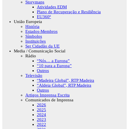
Storymaps
Atividades EDM
Plano de Recuperação e Resiliência
EU360º
União Europeia
História
Estados-Membros
Símbolos
Instituições
Ser Cidadão da UE
Media / Comunicação Social
Rádio
“Nós… a Europa”
“10 para a Europa”
Outros
Televisão
“Madeira Global”, RTP Madeira
“Aldeia Global”, RTP Madeira
Outros
Artigos Imprensa Escrita
Comunicados de Imprensa
2026
2025
2024
2023
2022