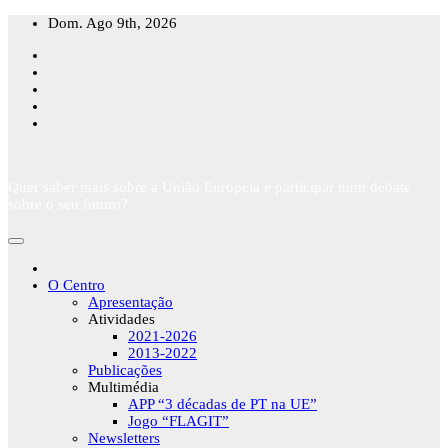
Skip
Dom. Ago 9th, 2026
to
content
Quer saber mais sobre a União Europeia e participar num debate
sobre o seu futuro?
O Centro
Apresentação
Atividades
2021-2026
2013-2022
Publicações
Multimédia
APP “3 décadas de PT na UE”
Jogo “FLAGIT”
Newsletters