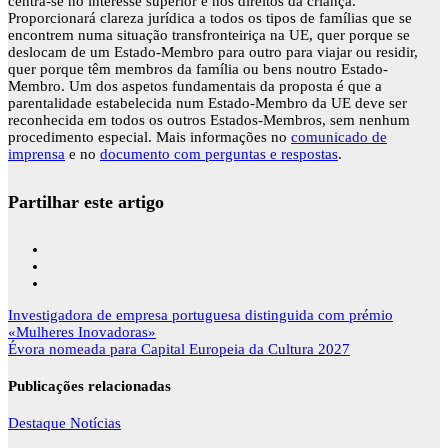
centra-se no interesse superior e nos direitos da criança.
Proporcionará clareza jurídica a todos os tipos de famílias que se
encontrem numa situação transfronteiriça na UE, quer porque se
deslocam de um Estado-Membro para outro para viajar ou residir,
quer porque têm membros da família ou bens noutro Estado-
Membro. Um dos aspetos fundamentais da proposta é que a
parentalidade estabelecida num Estado-Membro da UE deve ser
reconhecida em todos os outros Estados-Membros, sem nenhum
procedimento especial. Mais informações no
comunicado de
imprensa
e no
documento com perguntas e respostas
.
Partilhar este artigo
Navegação
Investigadora de empresa portuguesa distinguida com prémio
de
«Mulheres Inovadoras»
artigos
Évora nomeada para Capital Europeia da Cultura 2027
Publicações relacionadas
Destaque
Notícias