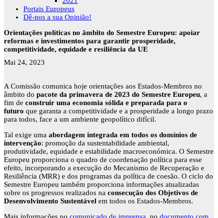
2021
Portais Europeus
Dê-nos a sua Opinião!
Orientações políticas no âmbito do Semestre Europeu: apoiar
reformas e investimentos para garantir prosperidade,
competitividade, equidade e resiliência da UE
Mai 24, 2023
A Comissão comunica hoje orientações aos Estados-Membros no
âmbito do
pacote da primavera de 2023 do Semestre Europeu
, a
fim de
construir uma economia sólida e preparada para o
futuro
que garanta a competitividade e a prosperidade a longo prazo
para todos, face a um ambiente geopolítico difícil.
Tal exige uma
abordagem integrada em todos os domínios de
intervenção
: promoção da sustentabilidade ambiental,
produtividade, equidade e estabilidade macroeconómica. O Semestre
Europeu proporciona o quadro de coordenação política para esse
efeito, incorporando a execução do Mecanismo de Recuperação e
Resiliência (MRR) e dos programas da política de coesão. O ciclo do
Semestre Europeu também proporciona informações atualizadas
sobre os progressos realizados na
consecução dos Objetivos de
Desenvolvimento Sustentável
em todos os Estados-Membros.
Mais informações no
comunicado de imprensa
, no
documento com