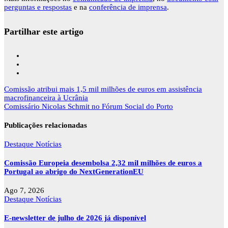
perguntas e respostas
e na
conferência de imprensa
.
Partilhar este artigo
Navegação
Comissão atribui mais 1,5 mil milhões de euros em assistência
de
macrofinanceira à Ucrânia
artigos
Comissário Nicolas Schmit no Fórum Social do Porto
Publicações relacionadas
Destaque
Notícias
Comissão Europeia desembolsa 2,32 mil milhões de euros a
Portugal ao abrigo do NextGenerationEU
Ago 7, 2026
Destaque
Notícias
E-newsletter de julho de 2026 já disponível