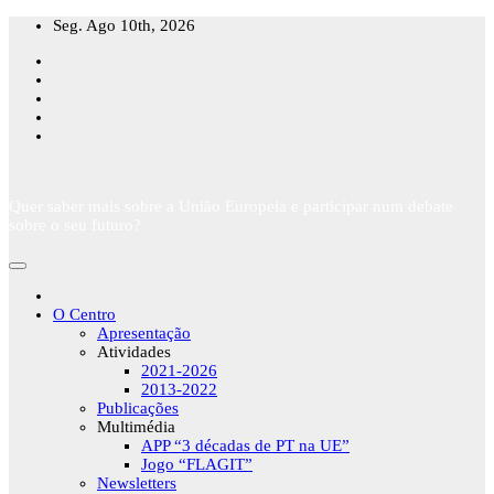
Skip
Seg. Ago 10th, 2026
to
content
Quer saber mais sobre a União Europeia e participar num debate
sobre o seu futuro?
O Centro
Apresentação
Atividades
2021-2026
2013-2022
Publicações
Multimédia
APP “3 décadas de PT na UE”
Jogo “FLAGIT”
Newsletters