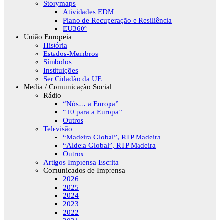
Storymaps
Atividades EDM
Plano de Recuperação e Resiliência
EU360º
União Europeia
História
Estados-Membros
Símbolos
Instituições
Ser Cidadão da UE
Media / Comunicação Social
Rádio
“Nós… a Europa”
“10 para a Europa”
Outros
Televisão
“Madeira Global”, RTP Madeira
“Aldeia Global”, RTP Madeira
Outros
Artigos Imprensa Escrita
Comunicados de Imprensa
2026
2025
2024
2023
2022