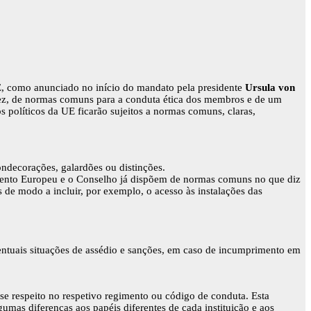
UE, como anunciado no início do mandato pela presidente
Ursula von
a vez, de normas comuns para a conduta ética dos membros e de um
s políticos da UE ficarão sujeitos a normas comuns, claras,
ndecorações, galardões ou distinções.
ento Europeu e o Conselho já dispõem de normas comuns no que diz
s de modo a incluir, por exemplo, o acesso às instalações das
eventuais situações de assédio e sanções, em caso de incumprimento em
sse respeito no respetivo regimento ou código de conduta. Esta
gumas diferenças aos papéis diferentes de cada instituição e aos