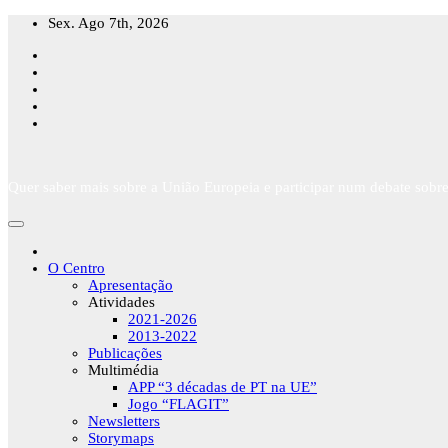
Skip
Sex. Ago 7th, 2026
to
content
Quer saber mais sobre a União Europeia e participar num debate sobre
O Centro
Apresentação
Atividades
2021-2026
2013-2022
Publicações
Multimédia
APP “3 décadas de PT na UE”
Jogo “FLAGIT”
Newsletters
Storymaps