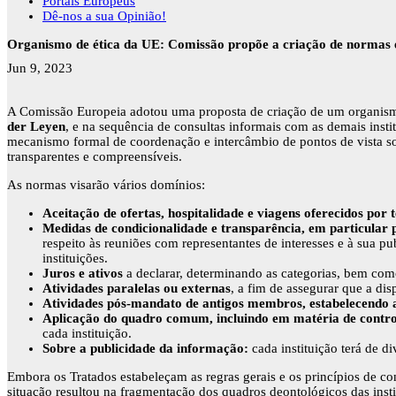
Portais Europeus
Dê-nos a sua Opinião!
Organismo de ética da UE: Comissão propõe a criação de normas ét
Jun 9, 2023
A Comissão Europeia adotou uma proposta de criação de um organismo 
der Leyen
, e na sequência de consultas informais com as demais inst
mecanismo formal de coordenação e intercâmbio de pontos de vista sobre
transparentes e compreensíveis.
As normas visarão vários domínios:
Aceitação de ofertas, hospitalidade e viagens oferecidos por t
Medidas de condicionalidade e transparência, em particular 
respeito às reuniões com representantes de interesses e à sua p
instituições.
Juros e ativos
a declarar, determinando as categorias, bem como
Atividades paralelas ou externas
, a fim de assegurar que a d
Atividades pós-mandato de antigos membros, estabelecendo as
Aplicação do quadro comum, incluindo em matéria de cont
cada instituição.
Sobre a publicidade da informação:
cada instituição terá de 
Embora os Tratados estabeleçam as regras gerais e os princípios de co
situação resultou na fragmentação dos quadros deontológicos das instit