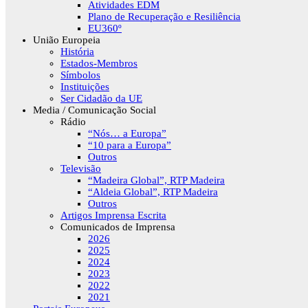
Atividades EDM
Plano de Recuperação e Resiliência
EU360º
União Europeia
História
Estados-Membros
Símbolos
Instituições
Ser Cidadão da UE
Media / Comunicação Social
Rádio
“Nós… a Europa”
“10 para a Europa”
Outros
Televisão
“Madeira Global”, RTP Madeira
“Aldeia Global”, RTP Madeira
Outros
Artigos Imprensa Escrita
Comunicados de Imprensa
2026
2025
2024
2023
2022
2021