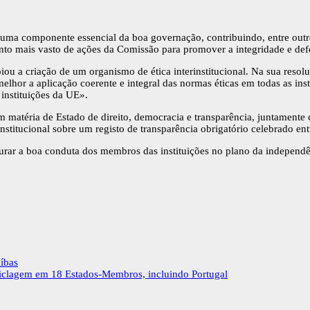
é uma componente essencial da boa governação, contribuindo, entre outro
nto mais vasto de ações da Comissão para promover a integridade e defe
iou a criação de um organismo de ética interinstitucional. Na sua res
hor a aplicação coerente e integral das normas éticas em todas as inst
instituições da UE».
matéria de Estado de direito, democracia e transparência, juntamente 
institucional sobre um registo de transparência obrigatório celebrado 
gurar a boa conduta dos membros das instituições no plano da independê
íbas
ciclagem em 18 Estados-Membros, incluindo Portugal