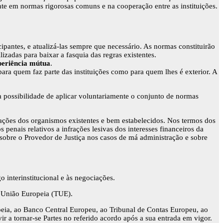
nte em normas rigorosas comuns e na cooperação entre as instituições.
antes, e atualizá-las sempre que necessário. As normas constituirão
izadas para baixar a fasquia das regras existentes.
periência mútua
.
ra quem faz parte das instituições como para quem lhes é exterior. A
 a possibilidade de aplicar voluntariamente o conjunto de normas
gações dos organismos existentes e bem estabelecidos. Nos termos dos
penais relativos a infrações lesivas dos interesses financeiros da
sobre o Provedor de Justiça nos casos de má administração e sobre
 interinstitucional e às negociações.
a União Europeia (TUE).
peia, ao Banco Central Europeu, ao Tribunal de Contas Europeu, ao
a tornar-se Partes no referido acordo após a sua entrada em vigor.