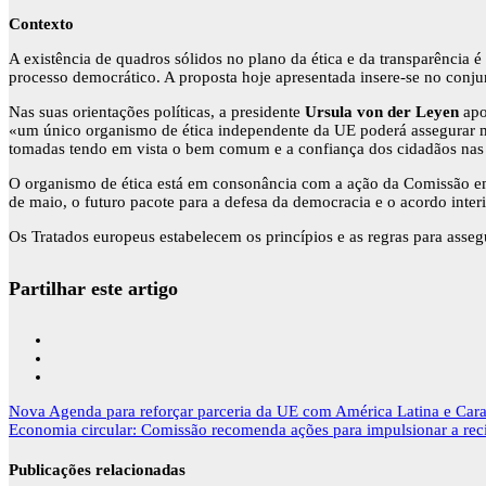
Contexto
A existência de quadros sólidos no plano da ética e da transparência 
processo democrático. A proposta hoje apresentada insere-se no conju
Nas suas orientações políticas, a presidente
Ursula von der Leyen
apo
«um único organismo de ética independente da UE poderá assegurar mel
tomadas tendo em vista o bem comum e a confiança dos cidadãos nas 
O organismo de ética está em consonância com a ação da Comissão em 
de maio, o futuro pacote para a defesa da democracia e o acordo inter
Os Tratados europeus estabelecem os princípios e as regras para asse
Partilhar este artigo
Navegação
Nova Agenda para reforçar parceria da UE com América Latina e Cara
de
Economia circular: Comissão recomenda ações para impulsionar a re
artigos
Publicações relacionadas