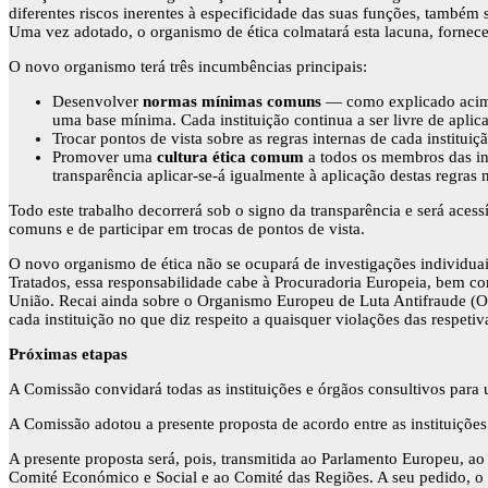
diferentes riscos inerentes à especificidade das suas funções, também
Uma vez adotado, o organismo de ética colmatará esta lacuna, fornece
O novo organismo terá três incumbências principais:
Desenvolver
normas mínimas comuns
— como explicado acima 
uma base mínima. Cada instituição continua a ser livre de aplica
Trocar pontos de vista sobre as regras internas de cada institu
Promover uma
cultura ética comum
a todos os membros das ins
transparência aplicar-se-á igualmente à aplicação destas regras n
Todo este trabalho decorrerá sob o signo da transparência e será aces
comuns e de participar em trocas de pontos de vista.
O novo organismo de ética não se ocupará de investigações individuai
Tratados, essa responsabilidade cabe à Procuradoria Europeia, bem como
União. Recai ainda sobre o Organismo Europeu de Luta Antifraude (OLA
cada instituição no que diz respeito a quaisquer violações das respetiv
Próximas etapas
A Comissão convidará todas as instituições e órgãos consultivos para u
A Comissão adotou a presente proposta de acordo entre as instituiçõe
A presente proposta será, pois, transmitida ao Parlamento Europeu, a
Comité Económico e Social e ao Comité das Regiões. A seu pedido, o 