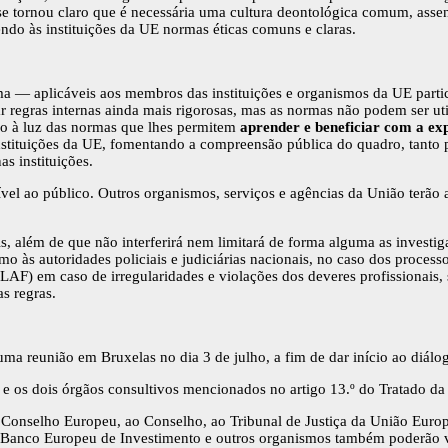
 se tornou claro que é necessária uma cultura deontológica comum, asse
ndo às instituições da UE normas éticas comuns e claras.
— aplicáveis aos membros das instituições e organismos da UE particip
r regras internas ainda mais rigorosas, mas as normas não podem ser util
ição à luz das normas que lhes permitem
aprender e beneficiar com a ex
tituições da UE, fomentando a compreensão pública do quadro, tanto pa
as instituições.
sível ao público. Outros organismos, serviços e agências da União terão
s, além de que não interferirá nem limitará de forma alguma as investi
 às autoridades policiais e judiciárias nacionais, no caso dos processos 
F) em caso de irregularidades e violações dos deveres profissionais, 
as regras.
ma reunião em Bruxelas no dia 3 de julho, a fim de dar início ao diálogo
s e os dois órgãos consultivos mencionados no artigo 13.º do Tratado d
o Conselho Europeu, ao Conselho, ao Tribunal de Justiça da União Euro
Banco Europeu de Investimento e outros organismos também poderão vir 