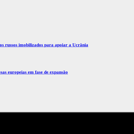
vos russos imobilizados para apoiar a Ucrânia
esas europeias em fase de expansão