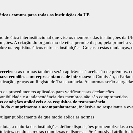
icas comuns para todas as instituições da UE
de ética interinstitucional que vise os membros das instituições da 
ituições. A criação do organismo de ética permite dispor, pela primeir
 os requisitos éticos entre as instituições. Graças a estas mudanças, o
erceiros:
as normas também serão aplicáveis à aceitação de prémios, co
para reuniões com representantes de interesses:
a Comissão, o Parlam
ublicação, graças ao Registo de Transparência. As normas serão alargada
 os procedimentos aplicados para verificar essas declarações.
isponibilidade e a independência dos membros não são comprometidas.
 condições aplicáveis e os requisitos de transparência
.
rolo do cumprimento e acompanhamento
, inclusive no respeitante a 
divulgar publicamente de que modo aplica as normas.
nduta, a maioria das instituições define disposições pormenorizadas a e
uições, sendo as regras complexas e dispersas. Se é possível atribuir al