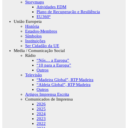
Storymaps
Atividades EDM
Plano de Recuperação e Resiliência
EU360º
União Europeia
História
Estados-Membros
Símbolos
Instituições
Ser Cidadão da UE
Media / Comunicação Social
Rádio
“Nós… a Europa”
“10 para a Europa”
Outros
Televisão
“Madeira Global”, RTP Madeira
“Aldeia Global”, RTP Madeira
Outros
Artigos Imprensa Escrita
Comunicados de Imprensa
2026
2025
2024
2023
2022