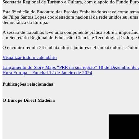
Secretaria Regional de Turismo e Cultura, com o apoio do Fundo Eu
Esta 3ª edição do Encontro das Escolas Embaixadoras teve como tema 
de Filipa Santos Lopes coordenadora nacional da rede unidos.eu, uma 
democrática da Europa.
A sessão de trabalhos teve uma componente prática sobre a importânc
e o Secretário Regional de Educação, Ciência e Tecnologia, Dr. Jorg
O encontro reuniu 34 embaixadores júniores e 9 embaixadores sénior
Visualizar todo o calendário
Navegação
Lançamento do Story Maps “PRR na sua região”
18 de Dezembro de 
de
Hora Europa – Funchal
12 de Janeiro de 2024
artigos
Publicações relacionadas
O Europe Direct Madeira