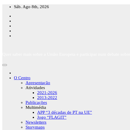
Skip
Sáb. Ago 8th, 2026
to
content
Quer saber mais sobre a União Europeia e participar num debate sobre
O Centro
Apresentação
Atividades
2021-2026
2013-2022
Publicações
Multimédia
APP “3 décadas de PT na UE”
Jogo “FLAGIT”
Newsletters
Storymaps