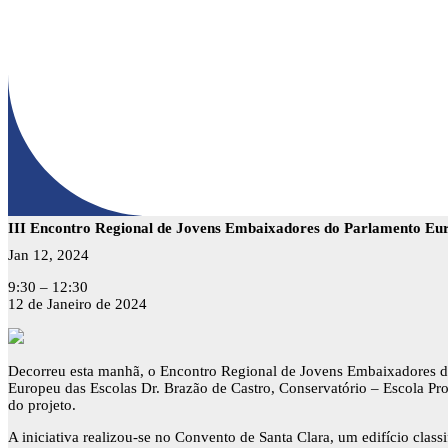
III Encontro Regional de Jovens Embaixadores do Parlamento Eu
Jan 12, 2024
III
9:30
–
12:30
Encontro
12 de Janeiro de 2024
Regional
de
Jovens
Embaixadores
Decorreu esta manhã, o Encontro Regional de Jovens Embaixadores do
do
Europeu das Escolas Dr. Brazão de Castro, Conservatório – Escola Pr
Parlamento
do projeto.
Europeu
A iniciativa realizou-se no Convento de Santa Clara, um edifício cla