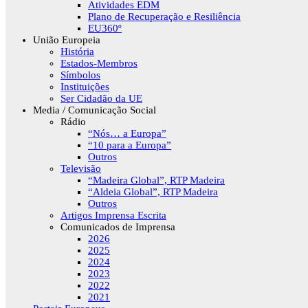
Atividades EDM
Plano de Recuperação e Resiliência
EU360º
União Europeia
História
Estados-Membros
Símbolos
Instituições
Ser Cidadão da UE
Media / Comunicação Social
Rádio
“Nós… a Europa”
“10 para a Europa”
Outros
Televisão
“Madeira Global”, RTP Madeira
“Aldeia Global”, RTP Madeira
Outros
Artigos Imprensa Escrita
Comunicados de Imprensa
2026
2025
2024
2023
2022
2021