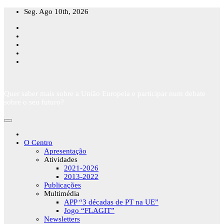
Skip
Seg. Ago 10th, 2026
to
content
Quer saber mais sobre a União Europeia e participar num debate
sobre o seu futuro?
O Centro
Apresentação
Atividades
2021-2026
2013-2022
Publicações
Multimédia
APP “3 décadas de PT na UE”
Jogo “FLAGIT”
Newsletters