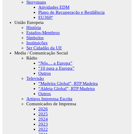
Storymaps
Atividades EDM
Plano de Recuperação e Resiliência
EU360º
União Europeia
História
Estados-Membros
Símbolos
Instituições
Ser Cidadão da UE
Media / Comunicação Social
Rádio
“Nós… a Europa”
“10 para a Europa”
Outros
Televisão
“Madeira Global”, RTP Madeira
“Aldeia Global”, RTP Madeira
Outros
Artigos Imprensa Escrita
Comunicados de Imprensa
2026
2025
2024
2023
2022