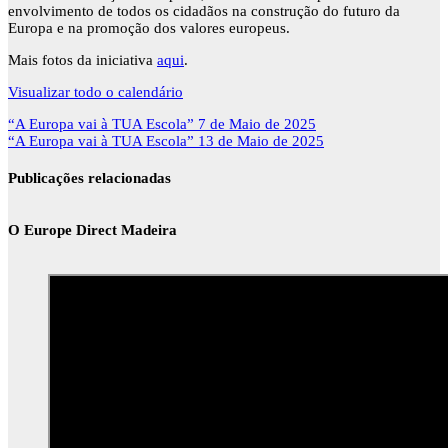
envolvimento de todos os cidadãos na construção do futuro da
Europa e na promoção dos valores europeus.
Mais fotos da iniciativa
aqui
.
Visualizar todo o calendário
Navegação
“A Europa vai à TUA Escola”
7 de Maio de 2025
de
“A Europa vai à TUA Escola”
13 de Maio de 2025
artigos
Publicações relacionadas
O Europe Direct Madeira