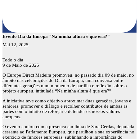
Evento Dia da Europa "Na minha altura é que era?"
Mai 12, 2025
Evento
Todo o dia
Dia
9 de Maio de 2025
da
O Europe Direct Madeira promoveu, no passado dia 09 de maio, no
Europa
âmbito das celebrações do Dia da Europa, uma conversa entre
"Na
diferentes gerações num momento de partilha e reflexão sobre o
minha
projeto europeu, intitulada “Na minha altura é que era?”.
altura
é
A iniciativa teve como objetivo aproximar duas gerações, jovens e
que
seniores, promover o diálogo e recolher contributos de ambas as
era?"
partes com o intuito de reforçar e defender os nossos valores
europeus.
O evento contou com a presença em linha de Sara Cerdas, deputada
cessante ao Parlamento Europeu, que partilhou a sua experiência no
exercício de funções europeias, sublinhando a importância do