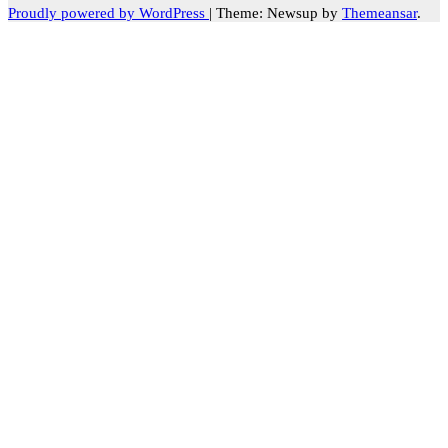
Proudly powered by WordPress
|
Theme: Newsup by
Themeansar
.