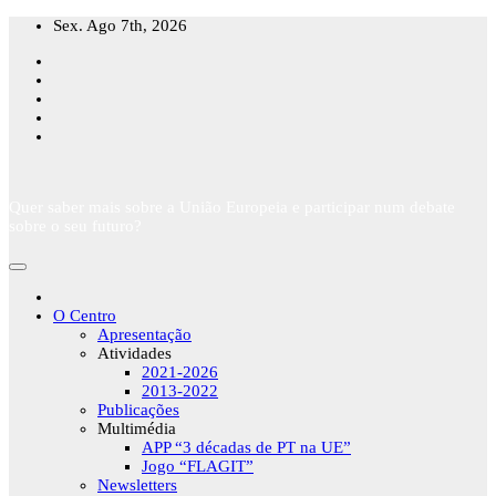
Skip
Sex. Ago 7th, 2026
to
content
Quer saber mais sobre a União Europeia e participar num debate
sobre o seu futuro?
O Centro
Apresentação
Atividades
2021-2026
2013-2022
Publicações
Multimédia
APP “3 décadas de PT na UE”
Jogo “FLAGIT”
Newsletters