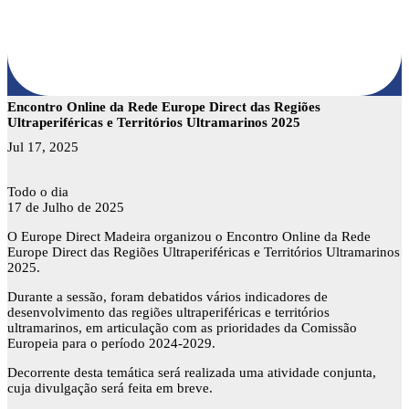
Encontro Online da Rede Europe Direct das Regiões
Ultraperiféricas e Territórios Ultramarinos 2025
Jul 17, 2025
Encontro
Todo o dia
Online
17 de Julho de 2025
da
O Europe Direct Madeira organizou o Encontro Online da Rede
Rede
Europe Direct das Regiões Ultraperiféricas e Territórios Ultramarinos
Europe
2025.
Direct
das
Durante a sessão, foram debatidos vários indicadores de
Regiões
desenvolvimento das regiões ultraperiféricas e territórios
Ultraperiféricas
ultramarinos, em articulação com as prioridades da Comissão
e
Europeia para o período 2024-2029.
Territórios
Ultramarinos
Decorrente desta temática será realizada uma atividade conjunta,
2025
cuja divulgação será feita em breve.