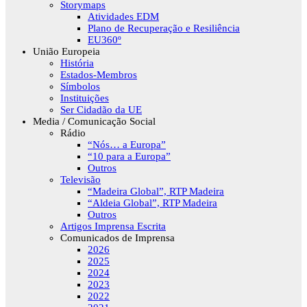
Storymaps
Atividades EDM
Plano de Recuperação e Resiliência
EU360º
União Europeia
História
Estados-Membros
Símbolos
Instituições
Ser Cidadão da UE
Media / Comunicação Social
Rádio
“Nós… a Europa”
“10 para a Europa”
Outros
Televisão
“Madeira Global”, RTP Madeira
“Aldeia Global”, RTP Madeira
Outros
Artigos Imprensa Escrita
Comunicados de Imprensa
2026
2025
2024
2023
2022