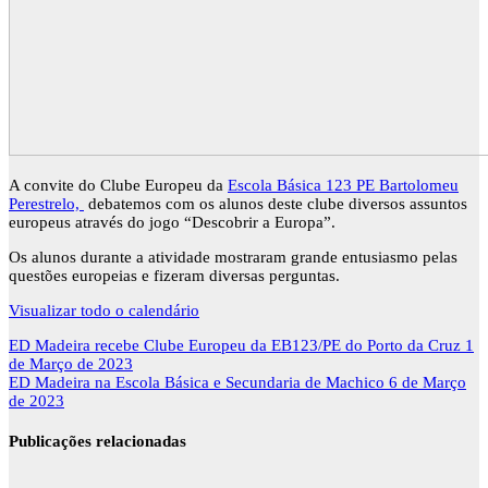
A convite do Clube Europeu da
Escola Básica 123 PE Bartolomeu
Perestrelo,
debatemos com os alunos deste clube diversos assuntos
europeus através do jogo “Descobrir a Europa”.
Os alunos durante a atividade mostraram grande entusiasmo pelas
questões europeias e fizeram diversas perguntas.
Visualizar todo o calendário
Navegação
ED Madeira recebe Clube Europeu da EB123/PE do Porto da Cruz
1
de
de Março de 2023
artigos
ED Madeira na Escola Básica e Secundaria de Machico
6 de Março
de 2023
Publicações relacionadas