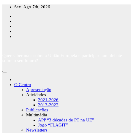
Skip
Sex. Ago 7th, 2026
to
content
Quer saber mais sobre a União Europeia e participar num debate
sobre o seu futuro?
O Centro
Apresentação
Atividades
2021-2026
2013-2022
Publicações
Multimédia
APP “3 décadas de PT na UE”
Jogo “FLAGIT”
Newsletters