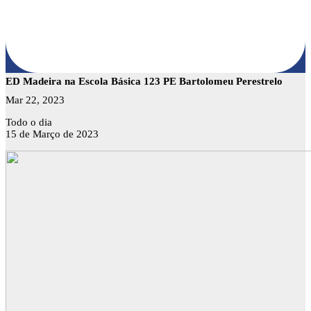
ED Madeira na Escola Básica 123 PE Bartolomeu Perestrelo
Mar 22, 2023
ED
Todo o dia
Madeira
15 de Março de 2023
na
Escola
Básica
123
PE
Bartolomeu
Perestrelo