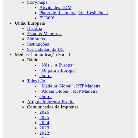
Storymaps
Atividades EDM
Plano de Recuperação e Resiliência
EU360º
União Europeia
História
Estados-Membros
Símbolos
Instituições
Ser Cidadão da UE
Media / Comunicação Social
Rádio
“Nós… a Europa”
“10 para a Europa”
Outros
Televisão
“Madeira Global”, RTP Madeira
“Aldeia Global”, RTP Madeira
Outros
Artigos Imprensa Escrita
Comunicados de Imprensa
2026
2025
2024
2023
2022