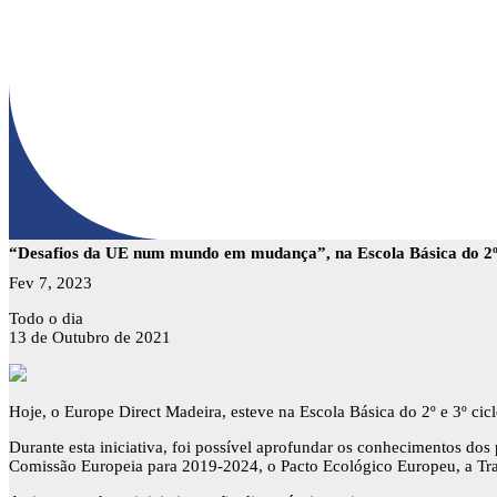
“Desafios da UE num mundo em mudança”, na Escola Básica do 2º e
Fev 7, 2023
“Desafios
Todo o dia
da
13 de Outubro de 2021
UE
num
mundo
em
Hoje, o Europe Direct Madeira, esteve na Escola Básica do 2º e 3º ci
mudança”,
Durante esta iniciativa, foi possível aprofundar os conhecimentos dos 
na
Comissão Europeia para 2019-2024, o Pacto Ecológico Europeu, a Tran
Escola
Básica