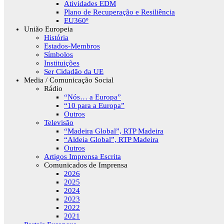
Atividades EDM
Plano de Recuperação e Resiliência
EU360º
União Europeia
História
Estados-Membros
Símbolos
Instituições
Ser Cidadão da UE
Media / Comunicação Social
Rádio
“Nós… a Europa”
“10 para a Europa”
Outros
Televisão
“Madeira Global”, RTP Madeira
“Aldeia Global”, RTP Madeira
Outros
Artigos Imprensa Escrita
Comunicados de Imprensa
2026
2025
2024
2023
2022
2021