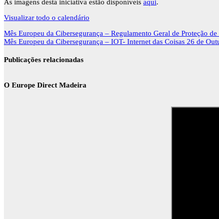
As imagens desta iniciativa estão disponíveis
aqui
.
do
2º
Visualizar todo o calendário
e
3º
Navegação
Mês Europeu da Cibersegurança – Regulamento Geral de Proteção d
ciclos
de
Mês Europeu da Cibersegurança – IOT- Internet das Coisas
26 de Out
do
artigos
Caniço
Publicações relacionadas
O Europe Direct Madeira