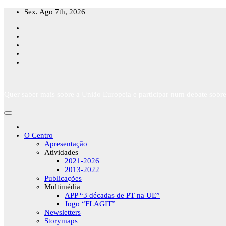
Skip
Sex. Ago 7th, 2026
to
content
Quer saber mais sobre a União Europeia e participar num debate sobre
O Centro
Apresentação
Atividades
2021-2026
2013-2022
Publicações
Multimédia
APP “3 décadas de PT na UE”
Jogo “FLAGIT”
Newsletters
Storymaps