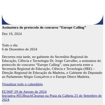
Assinatura do protocolo do concurso “Europe Calling”
Dez 19, 2024
Assinatura
Todo o dia
do
6 de Dezembro de 2024
protocolo
Decorreu esta tarde, no gabinete do Secretário Regional de
do
Educação, Ciência e Tecnologia Dr. Jorge Carvalho, a assinatura do
concurso
protocolo do concurso “Europe Calling”, uma parceria entre a
“Europe
Secretaria Regional de Educação, Ciência e Tecnologia (SRE) –
Calling”
Direção Regional de Educação da Madeira, o Gabinete do Deputado
ao Parlamento Sérgio Gonçalves e o Europe Direct Madeira.
Visualizar todo o calendário
Navegação
EU360º
29 de Agosto de 2024
de
Iniciativa #EUBeachCleanup na Praia da Calheta
25 de Setembro de
artigos
2024