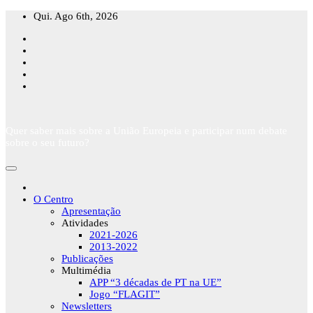
Skip
Qui. Ago 6th, 2026
to
content
Quer saber mais sobre a União Europeia e participar num debate
sobre o seu futuro?
O Centro
Apresentação
Atividades
2021-2026
2013-2022
Publicações
Multimédia
APP “3 décadas de PT na UE”
Jogo “FLAGIT”
Newsletters