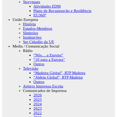
Storymaps
Atividades EDM
Plano de Recuperação e Resiliência
EU360º
União Europeia
História
Estados-Membros
Símbolos
Instituições
Ser Cidadão da UE
Media / Comunicação Social
Rádio
“Nós… a Europa”
“10 para a Europa”
Outros
Televisão
“Madeira Global”, RTP Madeira
“Aldeia Global”, RTP Madeira
Outros
Artigos Imprensa Escrita
Comunicados de Imprensa
2026
2025
2024
2023
2022