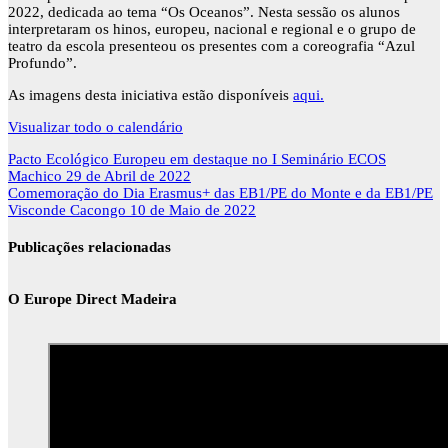
2022, dedicada ao tema “Os Oceanos”. Nesta sessão os alunos
Freiras
interpretaram os hinos, europeu, nacional e regional e o grupo de
teatro da escola presenteou os presentes com a coreografia “Azul
Profundo”.
As imagens desta iniciativa estão disponíveis
aqui.
Visualizar todo o calendário
Navegação
Pacto Ecológico Europeu em destaque no I Seminário ECOS
de
Machico
29 de Abril de 2022
artigos
Comemoração do Dia Erasmus+ das EB1/PE do Monte e da EB1/PE
Visconde Cacongo
10 de Maio de 2022
Publicações relacionadas
O Europe Direct Madeira