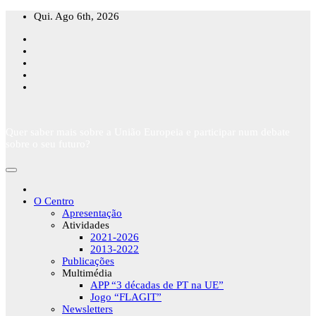
Skip
Qui. Ago 6th, 2026
to
content
Quer saber mais sobre a União Europeia e participar num debate
sobre o seu futuro?
O Centro
Apresentação
Atividades
2021-2026
2013-2022
Publicações
Multimédia
APP “3 décadas de PT na UE”
Jogo “FLAGIT”
Newsletters