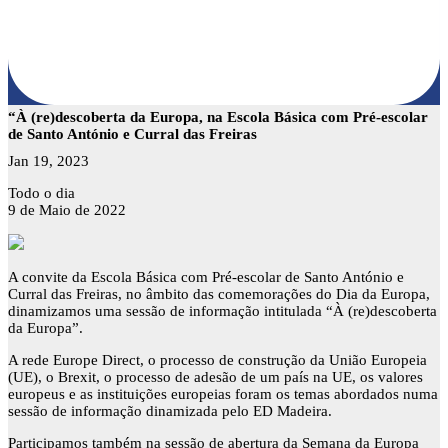
“À (re)descoberta da Europa, na Escola Básica com Pré-escolar
de Santo António e Curral das Freiras
Jan 19, 2023
“À
Todo o dia
(re)descoberta
9 de Maio de 2022
da
Europa,
na
Escola
A convite da Escola Básica com Pré-escolar de Santo António e
Básica
Curral das Freiras, no âmbito das comemorações do Dia da Europa,
com
dinamizamos uma sessão de informação intitulada “À (re)descoberta
Pré-
da Europa”.
escolar
A rede Europe Direct, o processo de construção da União Europeia
de
(UE), o Brexit, o processo de adesão de um país na UE, os valores
Santo
europeus e as instituições europeias foram os temas abordados numa
António
sessão de informação dinamizada pelo ED Madeira.
e
Curral
Participamos também na sessão de abertura da Semana da Europa
das