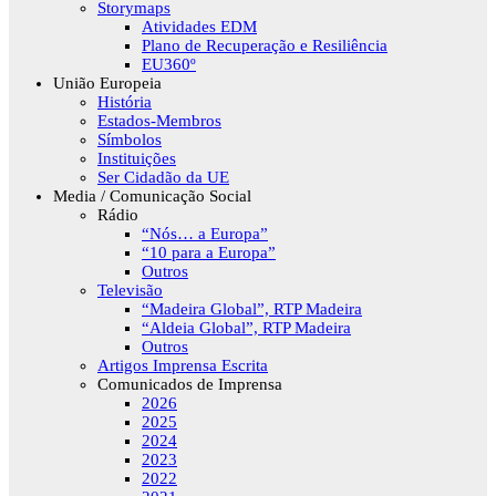
Storymaps
Atividades EDM
Plano de Recuperação e Resiliência
EU360º
União Europeia
História
Estados-Membros
Símbolos
Instituições
Ser Cidadão da UE
Media / Comunicação Social
Rádio
“Nós… a Europa”
“10 para a Europa”
Outros
Televisão
“Madeira Global”, RTP Madeira
“Aldeia Global”, RTP Madeira
Outros
Artigos Imprensa Escrita
Comunicados de Imprensa
2026
2025
2024
2023
2022