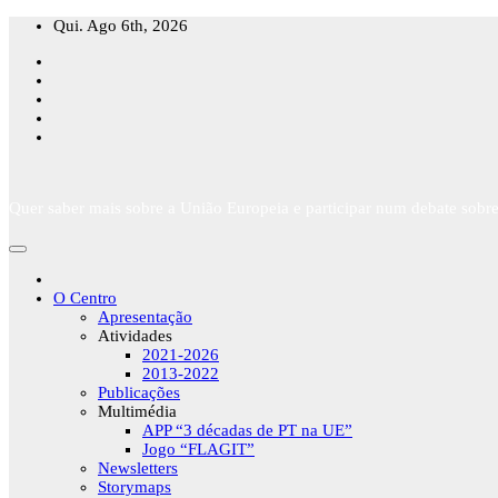
Skip
Qui. Ago 6th, 2026
to
content
Quer saber mais sobre a União Europeia e participar num debate sobre
O Centro
Apresentação
Atividades
2021-2026
2013-2022
Publicações
Multimédia
APP “3 décadas de PT na UE”
Jogo “FLAGIT”
Newsletters
Storymaps