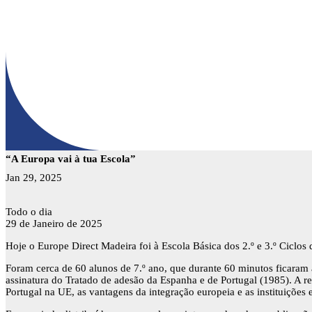
“A Europa vai à tua Escola”
Jan 29, 2025
“A
Todo o dia
Europa
29 de Janeiro de 2025
vai
Hoje o Europe Direct Madeira foi à Escola Básica dos 2.º e 3.º Ciclo
à
tua
Foram cerca de 60 alunos de 7.º ano, que durante 60 minutos ficaram
Escola”
assinatura do Tratado de adesão da Espanha e de Portugal (1985). A r
Portugal na UE, as vantagens da integração europeia e as instituições