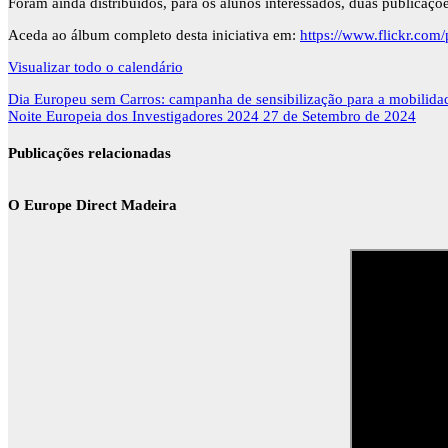
Foram ainda distribuídos, para os alunos interessados, duas publicaç
Aceda ao álbum completo desta iniciativa em:
https://www.flickr.co
Visualizar todo o calendário
Navegação
Dia Europeu sem Carros: campanha de sensibilização para a mobilid
de
Noite Europeia dos Investigadores 2024
27 de Setembro de 2024
artigos
Publicações relacionadas
O Europe Direct Madeira