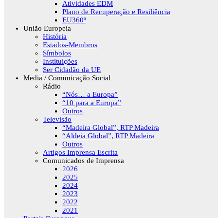
Atividades EDM
Plano de Recuperação e Resiliência
EU360º
União Europeia
História
Estados-Membros
Símbolos
Instituições
Ser Cidadão da UE
Media / Comunicação Social
Rádio
“Nós… a Europa”
“10 para a Europa”
Outros
Televisão
“Madeira Global”, RTP Madeira
“Aldeia Global”, RTP Madeira
Outros
Artigos Imprensa Escrita
Comunicados de Imprensa
2026
2025
2024
2023
2022
2021