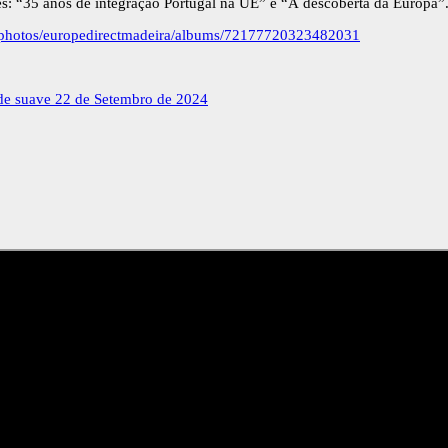
ões: “35 anos de integração Portugal na UE” e “À descoberta da Europa”
m/photos/europedirectmadeira/albums/72177720323482031
ade suave
22 de Setembro de 2024