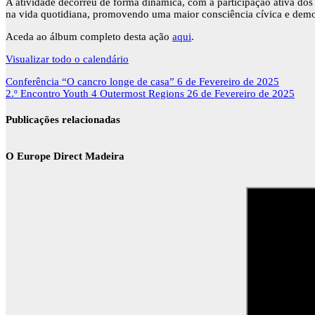
A atividade decorreu de forma dinâmica, com a participação ativa dos
na vida quotidiana, promovendo uma maior consciência cívica e demo
Aceda ao álbum completo desta ação
aqui
.
Visualizar todo o calendário
Navegação
Conferência “O cancro longe de casa”
6 de Fevereiro de 2025
de
2.º Encontro Youth 4 Outermost Regions
26 de Fevereiro de 2025
artigos
Publicações relacionadas
O Europe Direct Madeira