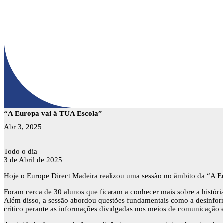
“A Europa vai à TUA Escola”
Abr 3, 2025
“A
Todo o dia
Europa
3 de Abril de 2025
vai
Hoje o Europe Direct Madeira realizou uma sessão no âmbito da “A Eur
à
TUA
Foram cerca de 30 alunos que ficaram a conhecer mais sobre a histór
Escola”
Além disso, a sessão abordou questões fundamentais como a desinform
crítico perante as informações divulgadas nos meios de comunicação e