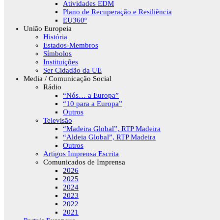
Atividades EDM
Plano de Recuperação e Resiliência
EU360º
União Europeia
História
Estados-Membros
Símbolos
Instituições
Ser Cidadão da UE
Media / Comunicação Social
Rádio
“Nós… a Europa”
“10 para a Europa”
Outros
Televisão
“Madeira Global”, RTP Madeira
“Aldeia Global”, RTP Madeira
Outros
Artigos Imprensa Escrita
Comunicados de Imprensa
2026
2025
2024
2023
2022
2021