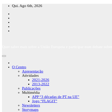
Skip
Qui. Ago 6th, 2026
to
content
Quer saber mais sobre a União Europeia e participar num debate sobre
O Centro
Apresentação
Atividades
2021-2026
2013-2022
Publicações
Multimédia
APP “3 décadas de PT na UE”
Jogo “FLAGIT”
Newsletters
Storymaps