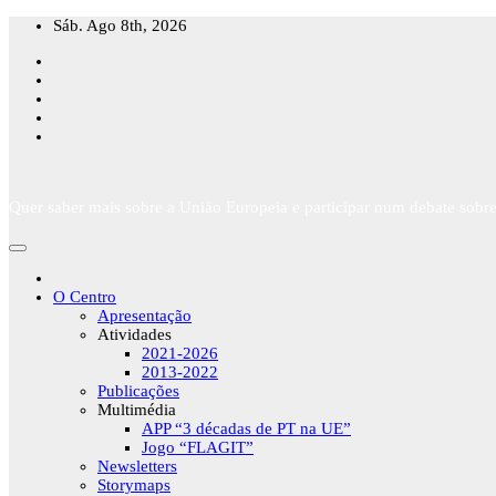
Skip
Sáb. Ago 8th, 2026
to
content
Quer saber mais sobre a União Europeia e participar num debate sobre
O Centro
Apresentação
Atividades
2021-2026
2013-2022
Publicações
Multimédia
APP “3 décadas de PT na UE”
Jogo “FLAGIT”
Newsletters
Storymaps