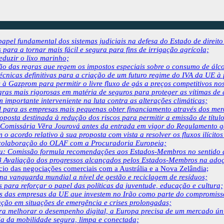
apel fundamental dos sistemas judiciais na defesa do Estado de direito
ara a tornar mais fácil e segura para fins de irrigação agrícola;
eduzir o lixo marinho;
ão das regras que regem os impostos especiais sobre o consumo de álco
cnicas definitivas para a criação de um futuro regime do IVA da UE à 
 à Gazprom para permitir o livre fluxo de gás a preços competitivos n
gras mais rigorosas em matéria de seguros para proteger as vítimas de 
m importante interveniente na luta contra as alterações climáticas;
l para as empresas mais pequenas obter financiamento através dos mer
osta destinada à redução dos riscos para permitir a emissão de títul
 Comissária Věra Jourová antes da entrada em vigor do Regulamento ge
acordo relativo à sua proposta com vista a resolver os fluxos ilícitos 
 colaboração do OLAF com a Procuradoria Europeia;
: Comissão formula recomendações aos Estados-Membros no sentido de 
8 Avaliação dos progressos alcançados pelos Estados-Membros na ado
cio das negociações comerciais com a Austrália e a Nova Zelândia;
a vanguarda mundial a nível de gestão e reciclagem de resíduos;
s para reforçar o papel das políticas da juventude, educação e cultura;
es das empresas da UE que investem no Irão como parte do compromis
ção em situações de emergência e crises prolongadas;
ara melhorar o desempenho digital, a Europa precisa de um mercado úni
 da mobilidade segura, limpa e conectada;