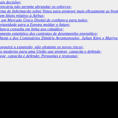
ais decisões;
recária não permite abrandar os esforços;
ema de Informação sobre Vistos para proteger mais eficazmente as fron
 litígio relativo à Airbus;
e um Mercado Único Digital de confiança para todos;
rtunidade para a Europa moldar o futuro;
lança consulta em linha aos cidadãos;
amento estatístico dos contratos de desempenho energético;
nsip e dos Comissários Dimitris Avramopoulos, Julian King e Mariya 
seguirá a expansão, não obstante os novos riscos;
 moderno para uma União que protege, capacita e defende;
e, capacita e defende: Perguntas e respostas;