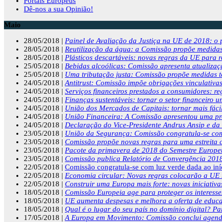
Portais Europeus
Dê-nos a sua Opinião!
Maio
28/05/2018 |
Painel de Avaliação da Justiça na UE de 2018: o p
28/05/2018 |
Reutilização da água: a Comissão propõe medidas p
28/05/2018 |
Plásticos descartáveis: novas regras da UE para r
25/05/2018 |
Bebidas alcoólicas: Comissão apresenta atualizaç
25/05/2018 |
Uma tributação justa: Comissão propõe medidas té
24/05/2018 |
Antitrust: Comissão impõe obrigações vinculativas
24/05/2018 |
Serviços financeiros prestados a consumidores: re
24/05/2018 |
Finanças sustentáveis: tornar o setor financeiro u
24/05/2018 |
União dos Mercados de Capitais: tornar mais fáci
24/05/2018 |
União Financeira: A Comissão apresentou uma prop
24/05/2018 |
Declaração do Vice-Presidente Andrus Ansip e da
23/05/2018 |
União da Segurança: Comissão congratula-se com o 
23/05/2018 |
Comissão propõe novas regras para uma estreita
23/05/2018 |
Pacote da primavera de 2018 do Semestre Europeu
23/05/2018 |
Comissão publica Relatório de Convergência 201
22/05/2018 |
Comissão congratula-se com luz verde dada ao iní
22/05/2018 |
Economia circular: Novas regras colocarão a UE n
22/05/2018 |
Construir uma Europa mais forte: novas iniciativa
18/05/2018 |
Comissão Europeia age para proteger os interess
18/05/2018 |
UE aumenta despesas e melhora a oferta de educa
18/05/2018 |
Qual é o lugar do seu país no domínio digital? P
17/05/2018 |
A Europa em Movimento: Comissão conclui agenda