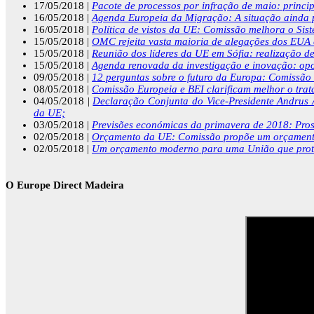
17/05/2018 |
Pacote de processos por infração de maio: princip
16/05/2018 |
Agenda Europeia da Migração: A situação ainda p
16/05/2018 |
Política de vistos da UE: Comissão melhora o Sist
15/05/2018 |
OMC rejeita vasta maioria de alegações dos EUA em
15/05/2018 |
Reunião dos líderes da UE em Sófia: realização d
15/05/2018 |
Agenda renovada da investigação e inovação: opo
09/05/2018 |
12 perguntas sobre o futuro da Europa: Comissão 
08/05/2018 |
Comissão Europeia e BEI clarificam melhor o trat
04/05/2018 |
Declaração Conjunta do Vice-Presidente Andrus A
da UE;
03/05/2018 |
Previsões económicas da primavera de 2018: Pros
02/05/2018 |
Orçamento da UE: Comissão propõe um orçamento
02/05/2018 |
Um orçamento moderno para uma União que proteg
O Europe Direct Madeira