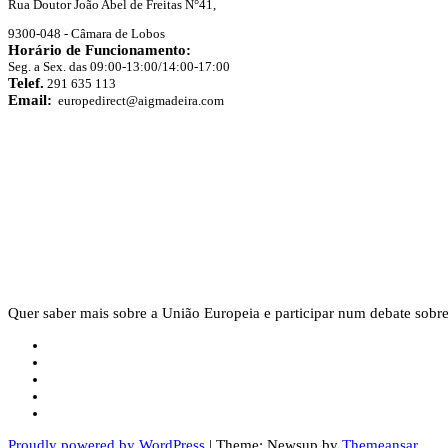
Rua Doutor João Abel de Freitas N°41,
9300-048 - Câmara de Lobos
Horário de Funcionamento:
Seg. a Sex. das 09:00-13:00/14:00-17:00
Telef.
291 635 113
Email:
europedirect@aigmadeira.com
Quer saber mais sobre a União Europeia e participar num debate sobre
Proudly powered by WordPress
|
Theme: Newsup by
Themeansar
.