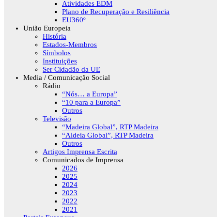
Atividades EDM
Plano de Recuperação e Resiliência
EU360º
União Europeia
História
Estados-Membros
Símbolos
Instituições
Ser Cidadão da UE
Media / Comunicação Social
Rádio
“Nós… a Europa”
“10 para a Europa”
Outros
Televisão
“Madeira Global”, RTP Madeira
“Aldeia Global”, RTP Madeira
Outros
Artigos Imprensa Escrita
Comunicados de Imprensa
2026
2025
2024
2023
2022
2021