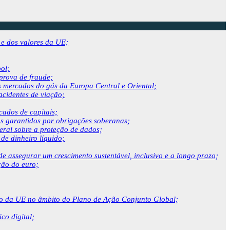
 e dos valores da UE;
ol;
prova de fraude;
os mercados do gás da Europa Central e Oriental;
acidentes de viação;
cados de capitais;
os garantidos por obrigações soberanas;
ral sobre a proteção de dados;
de dinheiro líquido;
assegurar um crescimento sustentável, inclusivo e a longo prazo;
ção do euro;
so da UE no âmbito do Plano de Ação Conjunto Global;
co digital;