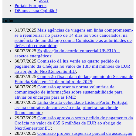
2021
Portais Europeus
Dê-nos a sua Opinião!
Julho
31/07/2025|
Mais agências de viagens em linha comprometem-
se a reembolsar no prazo de 14 dias os voos cancelados, na
sequência de um diálogo com a Comissão e as autoridades de
defesa do consumidor
;
30/07/2025|
Explicação do acordo comercial UE-EUA –
aspetos energéticos
;
30/07/2025|
Comissão dá luz verde ao quarto pedido de
pagamento da Chéquia no valor de 1,83 mil milhões de EUR
ao abrigo do NextGenerationEU
;
30/07/2025|
Comissão fixa a data de lançamento do Sistema de
Entrada/Saída em 12 de outubro de 2025
;
30/07/2025|
Comissão apresenta norma voluntária de
comunicação de informações sobre sustentabilidade para
aliviar os encargos para as PME
;
30/07/2025|
Linha de alta velocidade Lisboa-Porto: Portugal
assina contratos de concessão e da primeira tranche de
financiamento
;
29/07/2025|
Comissão aprova o sexto pedido de pagamento da
Croácia no valor de 835,6 milhões de EUR ao abrigo do
NextGenerationEU
;
28/07/2025|
Comissão propõe suspensão parcial da associação