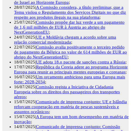
de Israel ao Horizonte Europa
;
28/07/2025|
A Comissão considera, a título preliminar, que a
Temu violou o Regulamento dos Serviços Digitais no que diz
respeito aos produtos ilegais na sua plataforma
;
25/07/2025|
Comissão propõe dar luz verde a um pagamento
de 1,6 mil milhões de EUR à Áustria ao abrigo do
NextGenerationEU
;
24/07/2025|
UE e Moldávia chegam a acordo sobre uma
relação comercial modernizada
;
22/07/2025|
Comissão avalia positivamente o terceiro pedido
de pagamento da Bélgica no valor de 614 milhões de EUR ao
abrigo do NextGenerationEU
;
18/07/2025|
UE adota 18.o pacote de sanções contra a Rússia
;
17/07/2025|
República da Coreia adere ao programa Horizonte
Europa para reunir as principais mentes europeias e coreanas
;
16/07/2025|
Um orçamento ambicioso para uma Europa mais
forte: 2028-2034
;
16/07/2025|
Comissão regista a Iniciativa de Cidadania
Europeia sobre os direitos dos passageiros dos transportes
aéreos
;
15/07/2025|
Comunicado de imprensa conjunto: UE e Islândia
reforçam cooperação em matéria de pescas sustentáveis e
assuntos oceânicos
;
15/07/2025|
A Europa tem um bom desempenho em matéria de
inovação
;
14/07/2025|
Comunicado de imprensa conjunto: Comissão