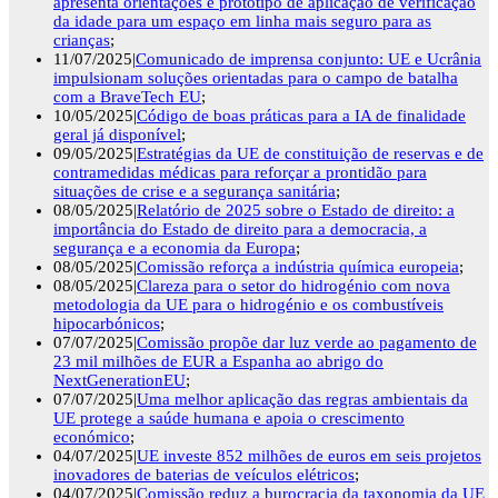
apresenta orientações e protótipo de aplicação de verificação
da idade para um espaço em linha mais seguro para as
crianças
;
11/07/2025|
Comunicado de imprensa conjunto: UE e Ucrânia
impulsionam soluções orientadas para o campo de batalha
com a BraveTech EU
;
10/05/2025|
Código de boas práticas para a IA de finalidade
geral já disponível
;
09/05/2025|
Estratégias da UE de constituição de reservas e de
contramedidas médicas para reforçar a prontidão para
situações de crise e a segurança sanitária
;
08/05/2025|
Relatório de 2025 sobre o Estado de direito: a
importância do Estado de direito para a democracia, a
segurança e a economia da Europa
;
08/05/2025|
Comissão reforça a indústria química europeia
;
08/05/2025|
Clareza para o setor do hidrogénio com nova
metodologia da UE para o hidrogénio e os combustíveis
hipocarbónicos
;
07/07/2025|
Comissão propõe dar luz verde ao pagamento de
23 mil milhões de EUR a Espanha ao abrigo do
NextGenerationEU
;
07/07/2025|
Uma melhor aplicação das regras ambientais da
UE protege a saúde humana e apoia o crescimento
económico
;
04/07/2025|
UE investe 852 milhões de euros em seis projetos
inovadores de baterias de veículos elétricos
;
04/07/2025|
Comissão reduz a burocracia da taxonomia da UE