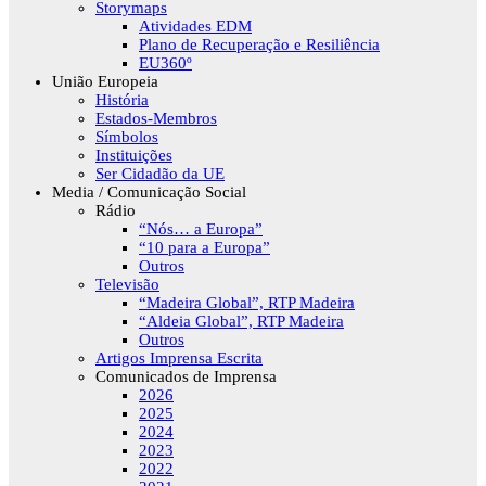
Storymaps
Atividades EDM
Plano de Recuperação e Resiliência
EU360º
União Europeia
História
Estados-Membros
Símbolos
Instituições
Ser Cidadão da UE
Media / Comunicação Social
Rádio
“Nós… a Europa”
“10 para a Europa”
Outros
Televisão
“Madeira Global”, RTP Madeira
“Aldeia Global”, RTP Madeira
Outros
Artigos Imprensa Escrita
Comunicados de Imprensa
2026
2025
2024
2023
2022