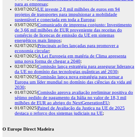
para as empresas
;
03/07/2025|
UE investe 2,8 mil milhões de euros em 94
projetos de transportes para impulsionar a mobilidade
sustentável e conectada em toda a Europa
;
03/07/2025|
Comunicado de imprensa conjunto: Investimento
de 3,66 mil milhões de EUR proveniente das receitas do
comércio de licenças de emissão da UE em sistemas
energéticos mais limpos
;
02/07/2025|
Principais ações lançadas para promover a
economia circular
;
02/07/2025|
A Lei Europeia em matéria de Clima apresenta
uma nova forma de chegar a 2040
;
02/07/2025|
Comissão lança estratégia para assegurar liderança
da UE no domínio das tecnologias quânticas até 2030
;
02/07/2025|
Comissão lança nova estratégia para tornar a
Europa um líder mundial no domínio das ciências da vida até
2030
;
01/07/2025|
Comissão aprova avaliação preliminar positiva do
sétimo pedido de pagamento da Itália no valor de 18,3 mil
milhões de EUR ao abrigo do NextGenerationEU
;
01/07/2025|
Painel de Avaliação da Justiça na UE de 2025
destaca o reforço dos sistemas judiciais na UE
;
O Europe Direct Madeira