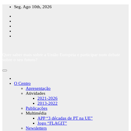
Skip
Seg. Ago 10th, 2026
to
content
Quer saber mais sobre a União Europeia e participar num debate
sobre o seu futuro?
O Centro
Apresentação
Atividades
2021-2026
2013-2022
Publicações
Multimédia
APP “3 décadas de PT na UE”
Jogo “FLAGIT”
Newsletters