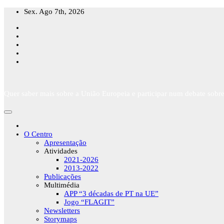
Skip
Sex. Ago 7th, 2026
to
content
Quer saber mais sobre a União Europeia e participar num debate sobre
O Centro
Apresentação
Atividades
2021-2026
2013-2022
Publicações
Multimédia
APP “3 décadas de PT na UE”
Jogo “FLAGIT”
Newsletters
Storymaps