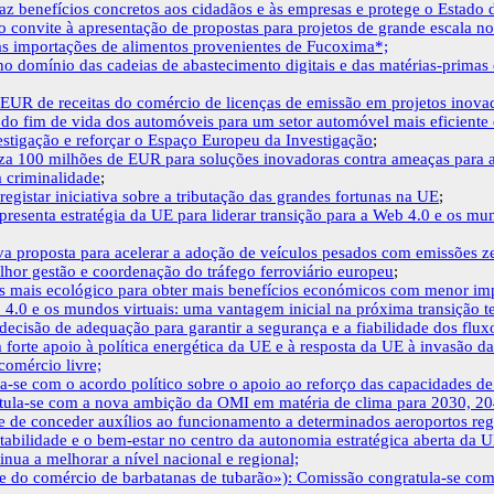
az benefícios concretos aos cidadãos e às empresas e protege o Estado d
iro convite à apresentação de propostas para projetos de grande escala
às importações de alimentos provenientes de Fucoxima*;
 domínio das cadeias de abastecimento digitais e das matérias-primas c
EUR de receitas do comércio de licenças de emissão em projetos inova
 do fim de vida dos automóveis para um setor automóvel mais eficiente
vestigação e reforçar o Espaço Europeu da Investigação
;
za 100 milhões de EUR para soluções inovadoras contra ameaças para 
a criminalidade
;
egistar iniciativa sobre a tributação das grandes fortunas na UE
;
esenta estratégia da UE para liderar transição para a Web 4.0 e os mun
va proposta para acelerar a adoção de veículos pesados com emissões ze
hor gestão e coordenação do tráfego ferroviário europeu
;
as mais ecológico para obter mais benefícios económicos com menor im
b 4.0 e os mundos virtuais: uma vantagem inicial na próxima transição t
ecisão de adequação para garantir a segurança e a fiabilidade dos flu
orte apoio à política energética da UE e à resposta da UE à invasão d
omércio livre;
la-se com o acordo político sobre o apoio ao reforço das capacidades d
tula-se com a nova ambição da OMI em matéria de clima para 2030, 204
de de conceder auxílios ao funcionamento a determinados aeroportos reg
ntabilidade e o bem-estar no centro da autonomia estratégica aberta da 
ua a melhorar a nível nacional e regional;
e do comércio de barbatanas de tubarão»): Comissão congratula-se com 