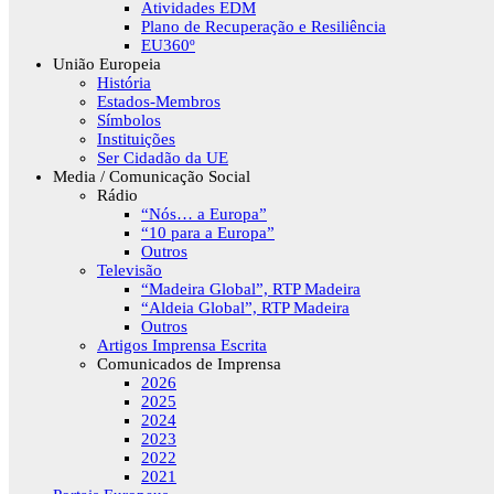
Atividades EDM
Plano de Recuperação e Resiliência
EU360º
União Europeia
História
Estados-Membros
Símbolos
Instituições
Ser Cidadão da UE
Media / Comunicação Social
Rádio
“Nós… a Europa”
“10 para a Europa”
Outros
Televisão
“Madeira Global”, RTP Madeira
“Aldeia Global”, RTP Madeira
Outros
Artigos Imprensa Escrita
Comunicados de Imprensa
2026
2025
2024
2023
2022
2021