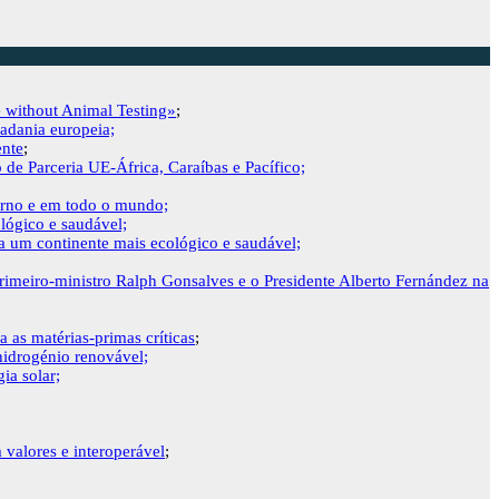
e without Animal Testing»
;
adania europeia;
ente
;
e Parceria UE-África, Caraíbas e Pacífico;
erno e em todo o mundo;
lógico e saudável;
a um continente mais ecológico e saudável;
rimeiro-ministro Ralph Gonsalves e o Presidente Alberto Fernández na
 as matérias-primas críticas
;
hidrogénio renovável;
ia solar;
 valores e interoperável
;