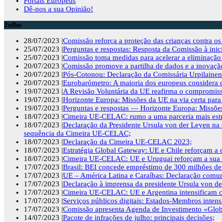
Portais Europeus
Dê-nos a sua Opinião!
Julho
28/07/2023 |
Comissão reforça a proteção das crianças contra o
25/07/2023 |
Perguntas e respostas: Resposta da Comissão à ini
25/07/2023 |
Comissão toma medidas para acelerar a eliminação 
20/07/2023 |
Comissão promove a partilha de dados e a inovação 
20/07/2023 |
Pós-Cotonou: Declaração da Comissária Urpilainen
20/07/2023 |
Eurobarómetro: A maioria dos europeus considera q
19/07/2023 |
A Revisão Voluntária da UE reafirma o compromiss
19/07/2023 |
Horizonte Europa: Missões da UE na via certa para
19/07/2023 |
Perguntas e respostas — Horizonte Europa: Missões
18/07/2023 |
Cimeira UE-CELAC: rumo a uma parceria mais estrei
18/07/2023 |
Declaração da Presidente Ursula von der Leyen na 
sequência da Cimeira UE-CELAC;
18/07/2023 |
Declaração da Cimeira UE-CELAC 2023;
18/07/2023 |
Estratégia Global Gateway: UE e Chile reforçam a 
18/07/2023 |
Cimeira UE-CELAC: UE e Uruguai reforçam a sua co
17/07/2023 |
Brasil: BEI concede empréstimo de 300 milhões de 
17/07/2023 |
UE – América Latina e Caraíbas: Declaração comu
17/07/2023 |
Declaração à imprensa da presidente Ursula von de
17/07/2023 |
Cimeira UE-CELAC: UE e Argentina intensificam co
17/07/2023 |
Serviços públicos digitais: Estados-Membros intens
17/07/2023 |
Comissão apresenta Agenda de Investimento «Glob
14/07/2023 |
Pacote de infrações de julho: principais decisões;