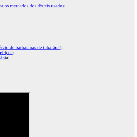
onar os mercados dos têxteis usados;
ércio de barbatanas de tubarão»)
;
eiriços
;
râni
a;