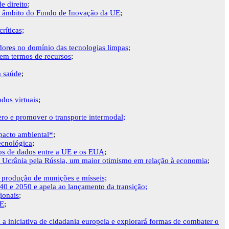
e direito
;
 no âmbito do Fundo de Inovação da UE
;
ríticas;
dores no domínio das tecnologias limpas;
 em termos de recursos
;
a saúde
;
dos virtuais
;
ro e promover o transporte intermodal;
pacto ambiental*
;
ecnológica
;
xos de dados entre a UE e os EUA
;
a Ucrânia pela Rússia, um maior otimismo em relação à economia
;
e produção de munições e mísseis;
0 e 2050 e apela ao lançamento da transição;
ionais
;
UE
;
a iniciativa de cidadania europeia e explorará formas de combater o