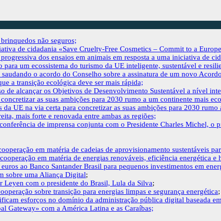
s brinquedos não seguros;
ciativa de cidadania «Save Cruelty-Free Cosmetics – Commit to a Europ
progressiva dos ensaios em animais em resposta a uma iniciativa de cid
para um ecossistema do turismo da UE inteligente, sustentável e resili
 saudando o acordo do Conselho sobre a assinatura de um novo Acordo d
ue a transição ecológica deve ser mais rápida;
o de alcançar os Objetivos de Desenvolvimento Sustentável a nível int
 concretizar as suas ambições para 2030 rumo a um continente mais eco
 da UE na via certa para concretizar as suas ambições para 2030 rumo 
ta, mais forte e renovada entre ambas as regiões;
conferência de imprensa conjunta com o Presidente Charles Michel, o p
cooperação em matéria de cadeias de aprovisionamento sustentáveis para
operação em matéria de energias renováveis, eficiência energética e 
euros ao Banco Santander Brasil para pequenos investimentos em energ
m sobre uma Aliança Digital
;
r Leyen com o presidente do Brasil, Lula da Silva
;
operação sobre transição para energias limpas e segurança energética
;
ificam esforços no domínio da administração pública digital baseada em
al Gateway» com a América Latina e as Caraíbas;