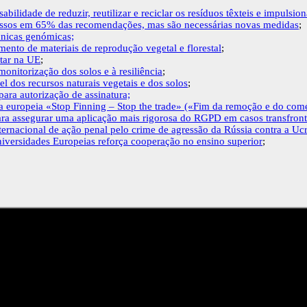
abilidade de reduzir, reutilizar e reciclar os resíduos têxteis e impulsi
gressos em 65% das recomendações, mas são necessárias novas medidas
;
écnicas genómicas;
ento de materiais de reprodução vegetal e florestal
;
ntar na UE
;
monitorização dos solos e à resiliência
;
l dos recursos naturais vegetais e dos solos
;
ara autorização de assinatura;
nia europeia «Stop Finning – Stop the trade» («Fim da remoção e do com
ra assegurar uma aplicação mais rigorosa do RGPD em casos transfront
nternacional de ação penal pelo crime de agressão da Rússia contra a Uc
iversidades Europeias reforça cooperação no ensino superior
;