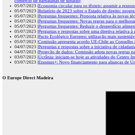
comércio de barbatanas de tubarão;
05/07/2023 |
Economia circular para os têxteis: assumir a respons
05/07/2023 |
Relatório de 2023 sobre o Estado de direito: pro
05/07/2023 |
Perguntas frequentes: Proposta relativa às novas t
05/07/2023 |
Perguntas frequentes: Novas regras para o melhoram
05/07/2023 |
Perguntas frequentes: Reduzir o desperdício alime
05/07/2023 |
Perguntas e respostas sobre uma diretiva relativa à 
05/07/2023 |
Pacto Ecológico Europeu: utilização mais sustentáve
05/07/2023 |
Comissão apresenta acordo UE-Chile ao Conselho p
04/07/2023 |
Perguntas e respostas sobre a iniciativa de cidada
04/07/2023 |
Proteção de dados: Comissão adota novas regras pa
03/07/2023 |
Ucrânia: iniciam-se hoje as atividades do Centro I
03/07/2023 |
Erasmus+: Novo financiamento para alianças de Un
O Europe Direct Madeira