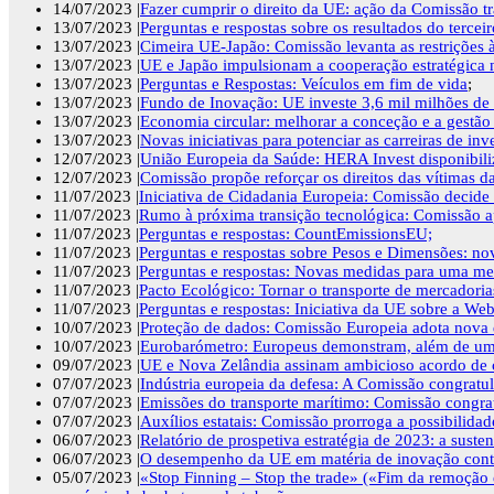
14/07/2023 |
Fazer cumprir o direito da UE: ação da Comissão tr
13/07/2023 |
Perguntas e respostas sobre os resultados do terce
13/07/2023 |
Cimeira UE‑Japão: Comissão levanta as restrições 
13/07/2023 |
UE e Japão impulsionam a cooperação estratégica no
13/07/2023 |
Perguntas e Respostas: Veículos em fim de vida
;
13/07/2023 |
Fundo de Inovação: UE investe 3,6 mil milhões de 
13/07/2023 |
Economia circular: melhorar a conceção e a gestão
13/07/2023 |
Novas iniciativas para potenciar as carreiras de in
12/07/2023 |
União Europeia da Saúde: HERA Invest disponibili
12/07/2023 |
Comissão propõe reforçar os direitos das vítimas d
11/07/2023 |
Iniciativa de Cidadania Europeia: Comissão decide r
11/07/2023 |
Rumo à próxima transição tecnológica: Comissão apr
11/07/2023 |
Perguntas e respostas: CountEmissionsEU;
11/07/2023 |
Perguntas e respostas sobre Pesos e Dimensões: no
11/07/2023 |
Perguntas e respostas: Novas medidas para uma mel
11/07/2023 |
Pacto Ecológico: Tornar o transporte de mercadori
11/07/2023 |
Perguntas e respostas: Iniciativa da UE sobre a We
10/07/2023 |
Proteção de dados: Comissão Europeia adota nova d
10/07/2023 |
Eurobarómetro: Europeus demonstram, além de um f
09/07/2023 |
UE e Nova Zelândia assinam ambicioso acordo de c
07/07/2023 |
Indústria europeia da defesa: A Comissão congratu
07/07/2023 |
Emissões do transporte marítimo: Comissão congra
07/07/2023 |
Auxílios estatais: Comissão prorroga a possibilida
06/07/2023 |
Relatório de prospetiva estratégia de 2023: a suste
06/07/2023 |
O desempenho da UE em matéria de inovação contin
05/07/2023 |
«Stop Finning – Stop the trade» («Fim da remoção 