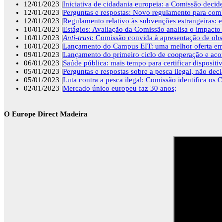
12/01/2023 |
Iniciativa de cidadania europeia: a Comissão decide
12/01/2023 |
Perguntas e respostas: Novo regulamento para com
12/01/2023 |
Regulamento relativo às subvenções estrangeiras: e
10/01/2023 |
Estágios: Avaliação da Comissão analisa o impacto
10/01/2023 |
Anti-trust
: Comissão convida à apresentação de obse
10/01/2023 |
Lançamento do Campus EIT: uma melhor oferta em
09/01/2023 |
Lançamento do primeiro ciclo de cooperação e aco
06/01/2023 |
Saúde pública: mais tempo para certificar dispositi
05/01/2023 |
Perguntas e respostas sobre a pesca ilegal, não de
05/01/2023 |
Luta contra a pesca ilegal: Comissão identifica o
02/01/2023 |
Mercado único europeu faz 30 anos;
O Europe Direct Madeira