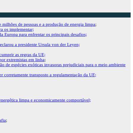
 milhões de pessoas e a produção de energia limpa
;
ra os implementar;
 Europa para enfrentar os principais desafios;
clarou a presidente Ursula von der Leyen;
cumprir as regras da UE;
por extremistas em linha
;
o de espécies exóticas invasoras prejudiciais para o meio ambiente
er corretamente transposto a regulamentação da UE;
 energética limpa e economicamente comportável;
afia
;