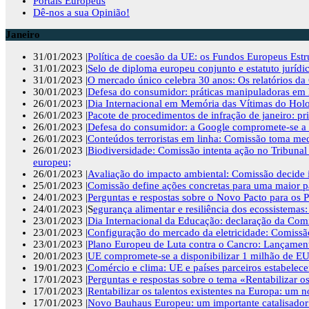
Portais Europeus
Dê-nos a sua Opinião!
Janeiro
31/01/2023 |
Política de coesão da UE: os Fundos Europeus Est
31/01/2023 |
Selo de diploma europeu conjunto e estatuto jurídi
31/01/2023 |
O mercado único celebra 30 anos: Os relatórios da
30/01/2023 |
Defesa do consumidor: práticas manipuladoras em l
26/01/2023 |
Dia Internacional em Memória das Vítimas do Holo
26/01/2023 |
Pacote de procedimentos de infração de janeiro: pr
26/01/2023 |
Defesa do consumidor: a Google compromete-se a fo
26/01/2023 |
Conteúdos terroristas em linha: Comissão toma medi
26/01/2023 |
Biodiversidade: Comissão intenta ação no Tribunal
europeu;
26/01/2023 |
Avaliação do impacto ambiental: Comissão decide i
25/01/2023 |
Comissão define ações concretas para uma maior par
24/01/2023 |
Perguntas e respostas sobre o Novo Pacto para os P
24/01/2023 |S
egurança alimentar e resiliência dos ecossistemas
23/01/2023 |
Dia Internacional da Educação: declaração da Comi
23/01/2023 |
Configuração do mercado da eletricidade: Comissã
23/01/2023 |
Plano Europeu de Luta contra o Cancro: Lançament
20/01/2023 |
UE compromete-se a disponibilizar 1 milhão de EU
19/01/2023 |
Comércio e clima: UE e países parceiros estabelec
17/01/2023 |
Perguntas e respostas sobre o tema «Rentabilizar os
17/01/2023 |
Rentabilizar os talentos existentes na Europa: um 
17/01/2023 |
Novo Bauhaus Europeu: um importante catalisador