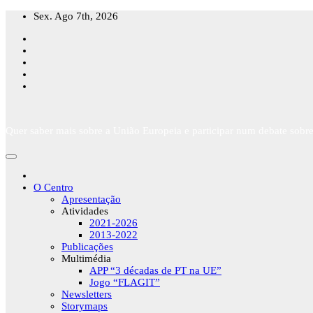
Skip
Sex. Ago 7th, 2026
to
content
Quer saber mais sobre a União Europeia e participar num debate sobre
O Centro
Apresentação
Atividades
2021-2026
2013-2022
Publicações
Multimédia
APP “3 décadas de PT na UE”
Jogo “FLAGIT”
Newsletters
Storymaps