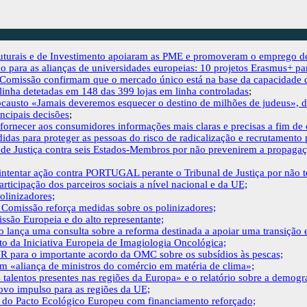
ruturais e de Investimento apoiaram as PME e promoveram o emprego de
co para as alianças de universidades europeias: 10 projetos Erasmus+ pa
 Comissão confirmam que o mercado único está na base da capacidade da
inha detetadas em 148 das 399 lojas em linha controladas
;
causto «Jamais deveremos esquecer o destino de milhões de judeus», de
incipais decisões
;
rnecer aos consumidores informações mais claras e precisas a fim de 
das para proteger as pessoas do risco de radicalização e recrutamento 
 de Justiça contra seis Estados-Membros por não prevenirem a propagaçã
ntentar ação contra PORTUGAL perante o Tribunal de Justiça por não t
ticipação dos parceiros sociais a nível nacional e da UE;
olinizadores;
: Comissão reforça medidas sobre os polinizadores;
ssão Europeia e do alto representante;
o lança uma consulta sobre a reforma destinada a apoiar uma transição
o da Iniciativa Europeia de Imagiologia Oncológica;
R para o importante acordo da OMC sobre os subsídios às pescas;
em «aliança de ministros do comércio em matéria de clima»;
 talentos presentes nas regiões da Europa» e o relatório sobre a demogr
novo impulso para as regiões da UE;
 do Pacto Ecológico Europeu com financiamento reforçado;