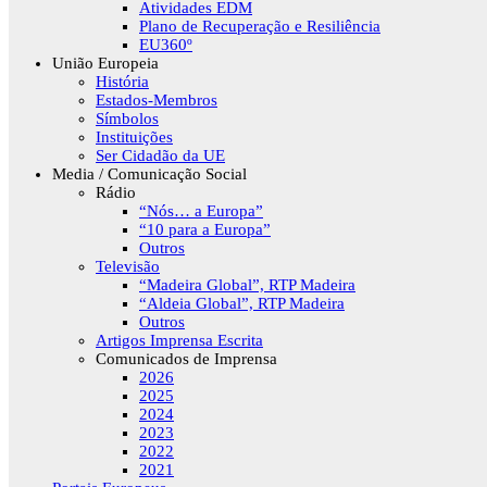
Atividades EDM
Plano de Recuperação e Resiliência
EU360º
União Europeia
História
Estados-Membros
Símbolos
Instituições
Ser Cidadão da UE
Media / Comunicação Social
Rádio
“Nós… a Europa”
“10 para a Europa”
Outros
Televisão
“Madeira Global”, RTP Madeira
“Aldeia Global”, RTP Madeira
Outros
Artigos Imprensa Escrita
Comunicados de Imprensa
2026
2025
2024
2023
2022
2021