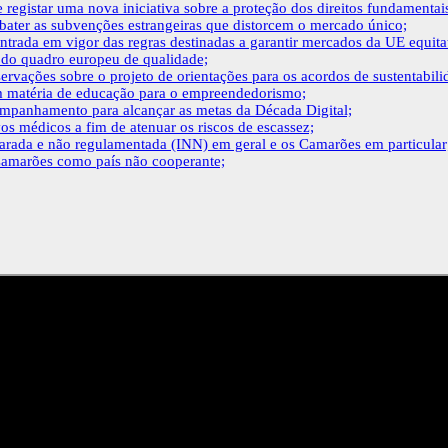
 registar uma nova iniciativa sobre a proteção dos direitos fundamentai
bater as subvenções estrangeiras que distorcem o mercado único;
ntrada em vigor das regras destinadas a garantir mercados da UE equitat
 do quadro europeu de qualidade;
rvações sobre o projeto de orientações para os acordos de sustentabilid
 matéria de educação para o empreendedorismo;
mpanhamento para alcançar as metas da Década Digital;
vos médicos a fim de atenuar os riscos de escassez;
clarada e não regulamentada (INN) em geral e os Camarões em particular
s Camarões como país não cooperante;