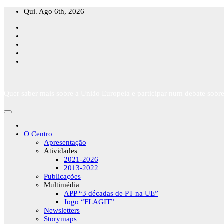
Skip
Qui. Ago 6th, 2026
to
content
Quer saber mais sobre a União Europeia e participar num debate sobre
O Centro
Apresentação
Atividades
2021-2026
2013-2022
Publicações
Multimédia
APP “3 décadas de PT na UE”
Jogo “FLAGIT”
Newsletters
Storymaps