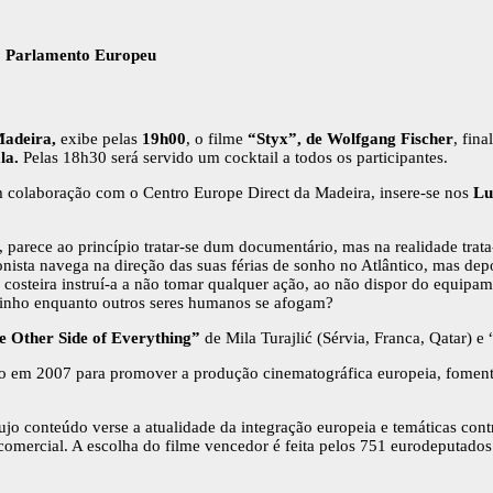
do Parlamento Europeu
adeira,
exibe pelas
19h00
, o filme
“Styx”, de Wolfgang Fischer
, fin
la.
Pelas 18h30 será servido um cocktail a todos os participantes.​
m colaboração com o Centro Europe Direct da Madeira, insere-se nos
Lu
 parece ao princípio tratar-se dum documentário, mas na realidade trat
gonista navega na direção das suas férias de sonho no Atlântico, mas 
costeira instruí-a a não tomar qualquer ação, ao não dispor do equipam
aminho enquanto outros seres humanos se afogam?
e Other Side of Everything”
de Mila Turajlić (Sérvia, Franca, Qatar) 
 em 2007 para promover a produção cinematográfica europeia, fomenta
cujo conteúdo verse a atualidade da integração europeia e temáticas co
 comercial. A escolha do filme vencedor é feita pelos 751 eurodeputados