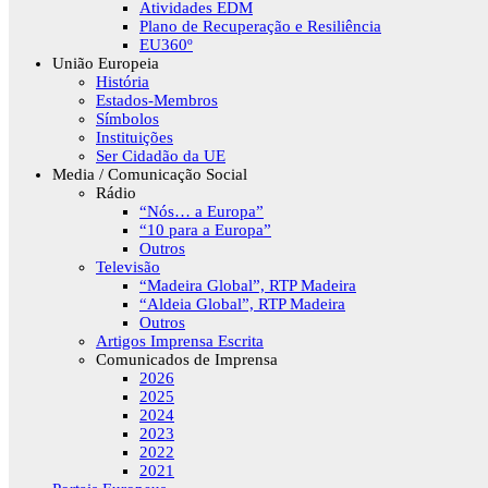
Atividades EDM
Plano de Recuperação e Resiliência
EU360º
União Europeia
História
Estados-Membros
Símbolos
Instituições
Ser Cidadão da UE
Media / Comunicação Social
Rádio
“Nós… a Europa”
“10 para a Europa”
Outros
Televisão
“Madeira Global”, RTP Madeira
“Aldeia Global”, RTP Madeira
Outros
Artigos Imprensa Escrita
Comunicados de Imprensa
2026
2025
2024
2023
2022
2021