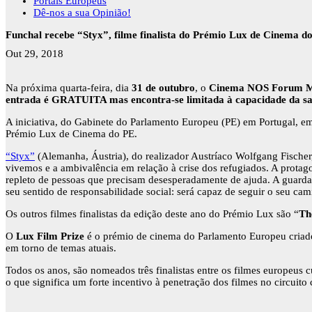
Portais Europeus
Dê-nos a sua Opinião!
Funchal recebe “Styx”, filme finalista do Prémio Lux de Cinema 
Out 29, 2018
Na próxima quarta-feira, dia
31 de outubro
, o
Cinema NOS Forum M
entrada é GRATUITA mas encontra-se limitada à capacidade da sa
A iniciativa, do Gabinete do Parlamento Europeu (PE) em Portugal, e
Prémio Lux de Cinema do PE.
“Styx”
(Alemanha, Áustria), do realizador Austríaco Wolfgang Fischer,
vivemos e a ambivalência em relação à crise dos refugiados. A prota
repleto de pessoas que precisam desesperadamente de ajuda. A guarda 
seu sentido de responsabilidade social: será capaz de seguir o seu c
Os outros filmes finalistas da edição deste ano do Prémio Lux são “
Th
O
Lux Film Prize
é o prémio de cinema do Parlamento Europeu criado
em torno de temas atuais.
Todos os anos, são nomeados três finalistas entre os filmes europeus 
o que significa um forte incentivo à penetração dos filmes no circuito