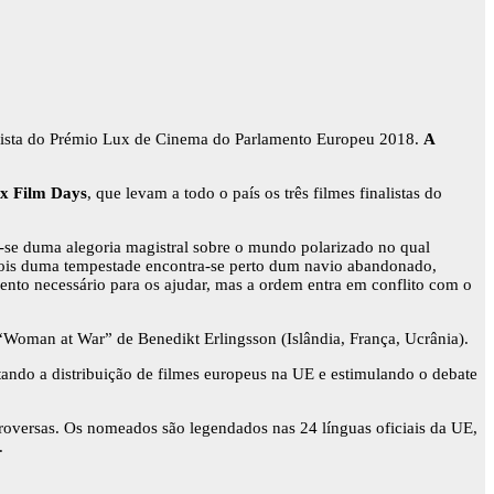
alista do Prémio Lux de Cinema do Parlamento Europeu 2018.
A
x Film Days
, que levam a todo o país os três filmes finalistas do
a-se duma alegoria magistral sobre o mundo polarizado no qual
depois duma tempestade encontra-se perto dum navio abandonado,
ento necessário para os ajudar, mas a ordem entra em conflito com o
e “Woman at War” de Benedikt Erlingsson (Islândia, França, Ucrânia).
ndo a distribuição de filmes europeus na UE e estimulando o debate
ntroversas. Os nomeados são legendados nas 24 línguas oficiais da UE,
.