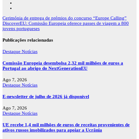
Navegação
Cerimónia de entrega de prémios do concurso “Europe Calling”
de
DiscoverEU: Comissão Europeia oferece passes de viagem a 800
artigos
jovens portugueses
Publicações relacionadas
Destaque
Notícias
Comissão Europeia desembolsa 2,32 mil milhões de euros a
Portugal ao abrigo do NextGenerationEU
Ago 7, 2026
Destaque
Notícias
E-newsletter de julho de 2026 já disponível
Ago 7, 2026
Destaque
Notícias
UE recebe 1,4 mil milhões de euros de receitas provenientes de
ativos russos imobilizados para apoiar a Ucrânia