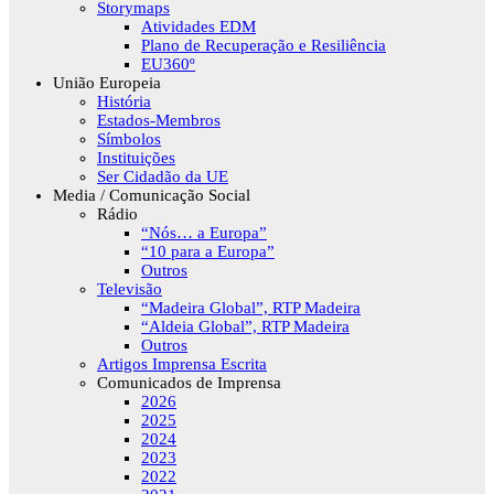
Storymaps
Atividades EDM
Plano de Recuperação e Resiliência
EU360º
União Europeia
História
Estados-Membros
Símbolos
Instituições
Ser Cidadão da UE
Media / Comunicação Social
Rádio
“Nós… a Europa”
“10 para a Europa”
Outros
Televisão
“Madeira Global”, RTP Madeira
“Aldeia Global”, RTP Madeira
Outros
Artigos Imprensa Escrita
Comunicados de Imprensa
2026
2025
2024
2023
2022