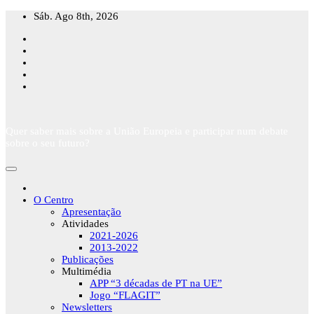
Skip
Sáb. Ago 8th, 2026
to
content
Quer saber mais sobre a União Europeia e participar num debate
sobre o seu futuro?
O Centro
Apresentação
Atividades
2021-2026
2013-2022
Publicações
Multimédia
APP “3 décadas de PT na UE”
Jogo “FLAGIT”
Newsletters