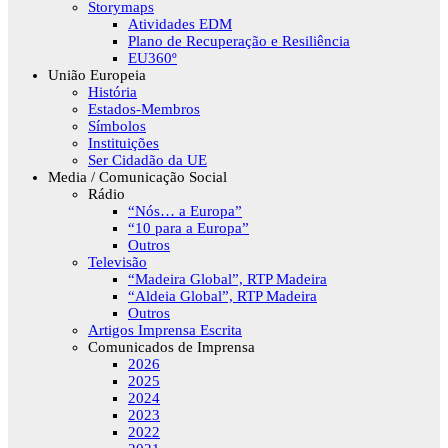
Storymaps
Atividades EDM
Plano de Recuperação e Resiliência
EU360º
União Europeia
História
Estados-Membros
Símbolos
Instituições
Ser Cidadão da UE
Media / Comunicação Social
Rádio
“Nós… a Europa”
“10 para a Europa”
Outros
Televisão
“Madeira Global”, RTP Madeira
“Aldeia Global”, RTP Madeira
Outros
Artigos Imprensa Escrita
Comunicados de Imprensa
2026
2025
2024
2023
2022