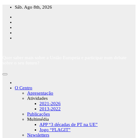
Skip
Sáb. Ago 8th, 2026
to
content
Quer saber mais sobre a União Europeia e participar num debate
sobre o seu futuro?
O Centro
Apresentação
Atividades
2021-2026
2013-2022
Publicações
Multimédia
APP “3 décadas de PT na UE”
Jogo “FLAGIT”
Newsletters