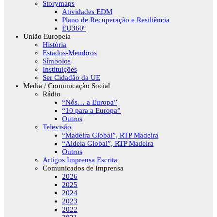
Storymaps
Atividades EDM
Plano de Recuperação e Resiliência
EU360º
União Europeia
História
Estados-Membros
Símbolos
Instituições
Ser Cidadão da UE
Media / Comunicação Social
Rádio
“Nós… a Europa”
“10 para a Europa”
Outros
Televisão
“Madeira Global”, RTP Madeira
“Aldeia Global”, RTP Madeira
Outros
Artigos Imprensa Escrita
Comunicados de Imprensa
2026
2025
2024
2023
2022