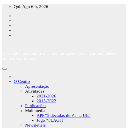
Skip
Qui. Ago 6th, 2026
to
content
Quer saber mais sobre a União Europeia e participar num debate
sobre o seu futuro?
O Centro
Apresentação
Atividades
2021-2026
2013-2022
Publicações
Multimédia
APP “3 décadas de PT na UE”
Jogo “FLAGIT”
Newsletters