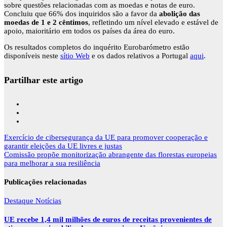
sobre questões relacionadas com as moedas e notas de euro.
Concluiu que 66% dos inquiridos são a favor da
abolição das
moedas de 1 e 2 cêntimos
, refletindo um nível elevado e estável de
apoio, maioritário em todos os países da área do euro.
Os resultados completos do inquérito Eurobarómetro estão
disponíveis neste
sítio Web
e os dados relativos a Portugal
aqui
.
Partilhar este artigo
Navegação
Exercício de cibersegurança da UE para promover cooperação e
de
garantir eleições da UE livres e justas
artigos
Comissão propõe monitorização abrangente das florestas europeias
para melhorar a sua resiliência
Publicações relacionadas
Destaque
Notícias
UE recebe 1,4 mil milhões de euros de receitas provenientes de