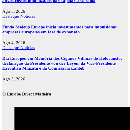
ativos russos imobilizados para apoiar a Ucrânia
Ago 5, 2026
Destaque
Notícias
Fundo Scaleup Europe inicia investimentos para impulsionar
empresas europeias em fase de expansão
Ago 4, 2026
Destaque
Notícias
Dia Europeu em Memória dos Ciganos Vítimas do Holocausto:
declaração da Presidente von der Leyen, da Vice-Presidente
Executiva Mînzatu e da Comissária Lahbib
Ago 3, 2026
O Europe Direct Madeira