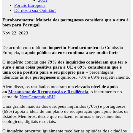
2021
Portais Europeus
Dê-nos a sua Opinião!
Eurobarometro: Maioria dos portugueses considera que o euro é
bom para Portugal
Nov 22, 2023
De acordo com o último
inquérito Eurobarómetro
da Comissão
Europeia
, o apoio público ao euro continua a ser muito forte
.
O inquérito conclui que
79% dos inquiridos consideram que ter o
euro é uma coisa positiva para a UE e 69% consideram que é
uma coisa positiva para o seu próprio país
– percentagens
idênticas às dos
portugueses
inquiridos, 78% e 69% respetivamente.
Além disso, os resultados mostram um
elevado nível de apoio
ao
Mecanismo de Recuperação e Resiliência
, o instrumento no
cerne do
NextGenerationEU
.
Uma grande maioria dos europeus inquiridos (70%) e portugueses
(69%) apoia a ideia de um plano de recuperação que apoie todos os
Estados-Membros, desde que realizem reformas e investimentos
ecológicos, digitais e sociais.
O inquérito procurou igualmente recolher as opiniões dos cidadãos