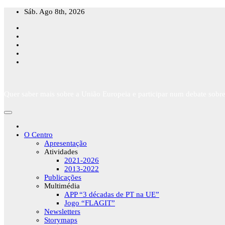
Skip
Sáb. Ago 8th, 2026
to
content
Quer saber mais sobre a União Europeia e participar num debate sobre
O Centro
Apresentação
Atividades
2021-2026
2013-2022
Publicações
Multimédia
APP “3 décadas de PT na UE”
Jogo “FLAGIT”
Newsletters
Storymaps