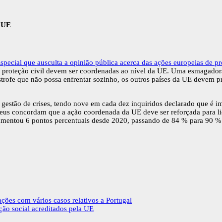
a UE
pecial que ausculta a opinião pública acerca das ações europeias de pro
de proteção civil devem ser coordenadas ao nível da UE. Uma esmagado
trofe que não possa enfrentar sozinho, os outros países da UE devem 
gestão de crises, tendo nove em cada dez inquiridos declarado que é im
us concordam que a ação coordenada da UE deve ser reforçada para lida
umentou 6 pontos percentuais desde 2020, passando de 84 % para 90 %
ções com vários casos relativos a Portugal
ção social acreditados pela UE