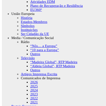
Atividades EDM
Plano de Recuperação e Resiliência
EU360º
União Europeia
História
Estados-Membros
Símbolos
Instituições
Ser Cidadão da UE
Media / Comunicação Social
Rádio
“Nós… a Europa”
“10 para a Europa”
Outros
Televisão
“Madeira Global”, RTP Madeira
“Aldeia Global”, RTP Madeira
Outros
Artigos Imprensa Escrita
Comunicados de Imprensa
2026
2025
2024
2023
2022
2021