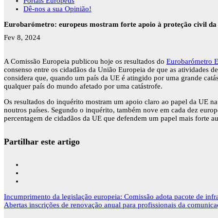
Portais Europeus
Dê-nos a sua Opinião!
Eurobarómetro: europeus mostram forte apoio à proteção civil d
Fev 8, 2024
A Comissão Europeia publicou hoje os resultados do
Eurobarómetro Es
consenso entre os cidadãos da União Europeia de que as atividades 
considera que, quando um país da UE é atingido por uma grande catás
qualquer país do mundo afetado por uma catástrofe.
Os resultados do inquérito mostram um apoio claro ao papel da UE na 
noutros países. Segundo o inquérito, também nove em cada dez europe
percentagem de cidadãos da UE que defendem um papel mais forte a
Partilhar este artigo
Navegação
Incumprimento da legislação europeia: Comissão adota pacote de infra
de
Abertas inscrições de renovação anual para profissionais da comunica
artigos