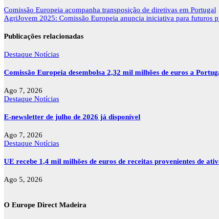
Navegação
Comissão Europeia acompanha transposição de diretivas em Portugal
de
AgriJovem 2025: Comissão Europeia anuncia iniciativa para futuros pro
artigos
Publicações relacionadas
Destaque
Notícias
Comissão Europeia desembolsa 2,32 mil milhões de euros a Portu
Ago 7, 2026
Destaque
Notícias
E-newsletter de julho de 2026 já disponível
Ago 7, 2026
Destaque
Notícias
UE recebe 1,4 mil milhões de euros de receitas provenientes de ati
Ago 5, 2026
O Europe Direct Madeira