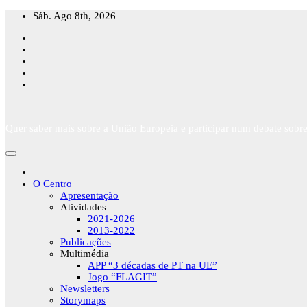
Skip
Sáb. Ago 8th, 2026
to
content
Quer saber mais sobre a União Europeia e participar num debate sobre
O Centro
Apresentação
Atividades
2021-2026
2013-2022
Publicações
Multimédia
APP “3 décadas de PT na UE”
Jogo “FLAGIT”
Newsletters
Storymaps