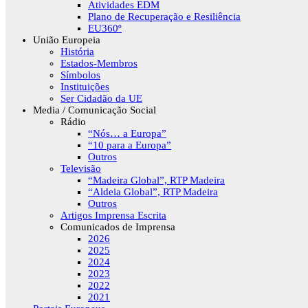
Atividades EDM
Plano de Recuperação e Resiliência
EU360º
União Europeia
História
Estados-Membros
Símbolos
Instituições
Ser Cidadão da UE
Media / Comunicação Social
Rádio
“Nós… a Europa”
“10 para a Europa”
Outros
Televisão
“Madeira Global”, RTP Madeira
“Aldeia Global”, RTP Madeira
Outros
Artigos Imprensa Escrita
Comunicados de Imprensa
2026
2025
2024
2023
2022
2021