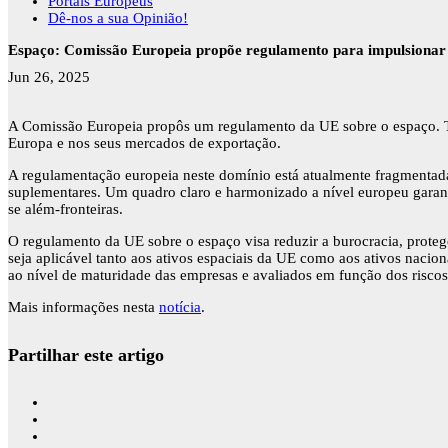
Portais Europeus
Dê-nos a sua Opinião!
Espaço: Comissão Europeia propõe regulamento para impulsionar o
Jun 26, 2025
A Comissão Europeia propôs um regulamento da UE sobre o espaço. Tra
Europa e nos seus mercados de exportação.
A regulamentação europeia neste domínio está atualmente fragmentada 
suplementares. Um quadro claro e harmonizado a nível europeu garanti
se além-fronteiras.
O regulamento da UE sobre o espaço visa reduzir a burocracia, protege
seja aplicável tanto aos ativos espaciais da UE como aos ativos naci
ao nível de maturidade das empresas e avaliados em função dos riscos
Mais informações nesta
notícia
.
Partilhar este artigo