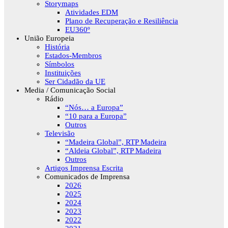
Storymaps
Atividades EDM
Plano de Recuperação e Resiliência
EU360º
União Europeia
História
Estados-Membros
Símbolos
Instituições
Ser Cidadão da UE
Media / Comunicação Social
Rádio
“Nós… a Europa”
“10 para a Europa”
Outros
Televisão
“Madeira Global”, RTP Madeira
“Aldeia Global”, RTP Madeira
Outros
Artigos Imprensa Escrita
Comunicados de Imprensa
2026
2025
2024
2023
2022