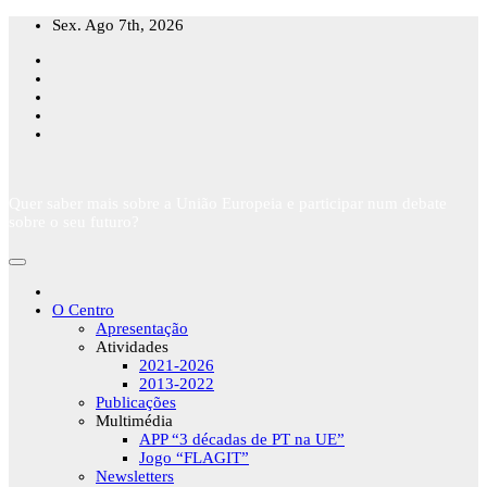
Skip
Sex. Ago 7th, 2026
to
content
Quer saber mais sobre a União Europeia e participar num debate
sobre o seu futuro?
O Centro
Apresentação
Atividades
2021-2026
2013-2022
Publicações
Multimédia
APP “3 décadas de PT na UE”
Jogo “FLAGIT”
Newsletters