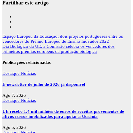
Partilhar este artigo
Navegação
Espaço Europeu da Educação: dois projetos portugueses entre os
de
vencedores do Prémio Europeu de Ensino Inovador 2022
artigos
Dia Biológico da UE: a Comissão celebra os vencedores dos
primeiros prémios europeus da produção biológica
Publicações relacionadas
Destaque
Notícias
E-newsletter de julho de 2026 já disponível
Ago 7, 2026
Destaque
Notícias
UE recebe 1,4 mil milhões de euros de receitas provenientes de
ativos russos imobilizados para apoiar a Ucrânia
Ago 5, 2026
Destaque
Notícias