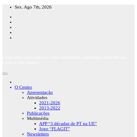
Skip
Sex. Ago 7th, 2026
to
content
Quer saber mais sobre a União Europeia e participar num debate
sobre o seu futuro?
O Centro
Apresentação
Atividades
2021-2026
2013-2022
Publicações
Multimédia
APP “3 décadas de PT na UE”
Jogo “FLAGIT”
Newsletters