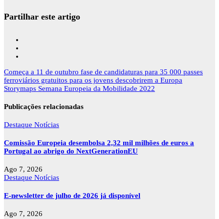
Partilhar este artigo
Navegação
Começa a 11 de outubro fase de candidaturas para 35 000 passes
de
ferroviários gratuitos para os jovens descobrirem a Europa
artigos
Storymaps Semana Europeia da Mobilidade 2022
Publicações relacionadas
Destaque
Notícias
Comissão Europeia desembolsa 2,32 mil milhões de euros a
Portugal ao abrigo do NextGenerationEU
Ago 7, 2026
Destaque
Notícias
E-newsletter de julho de 2026 já disponível
Ago 7, 2026