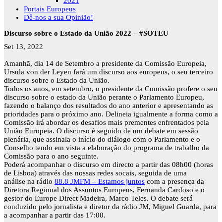
2021
Portais Europeus
Dê-nos a sua Opinião!
Discurso sobre o Estado da União 2022 – #SOTEU
Set 13, 2022
Amanhã, dia 14 de Setembro a presidente da Comissão Europeia,
Ursula von der Leyen fará um discurso aos europeus, o seu terceiro
discurso sobre o Estado da União.
Todos os anos, em setembro, o presidente da Comissão profere o seu
discurso sobre o estado da União perante o Parlamento Europeu,
fazendo o balanço dos resultados do ano anterior e apresentando as
prioridades para o próximo ano. Delineia igualmente a forma como a
Comissão irá abordar os desafios mais prementes enfrentados pela
União Europeia. O discurso é seguido de um debate em sessão
plenária, que assinala o início do diálogo com o Parlamento e o
Conselho tendo em vista a elaboração do programa de trabalho da
Comissão para o ano seguinte.
Poderá acompanhar o discurso em directo a partir das 08h00 (horas
de Lisboa) através das nossas redes socais, seguida de uma
análise na rádio
88.8 JMFM – Estamos juntos
com a presença da
Diretora Regional dos Assuntos Europeus, Fernanda Cardoso e o
gestor do Europe Direct Madeira, Marco Teles. O debate será
conduzido pelo jornalista e diretor da rádio JM, Miguel Guarda, para
a acompanhar a partir das 17:00.