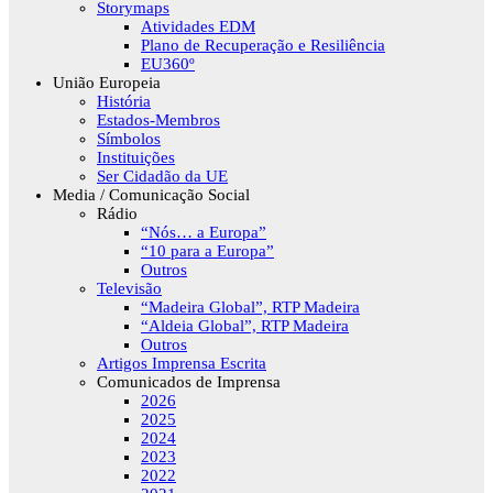
Storymaps
Atividades EDM
Plano de Recuperação e Resiliência
EU360º
União Europeia
História
Estados-Membros
Símbolos
Instituições
Ser Cidadão da UE
Media / Comunicação Social
Rádio
“Nós… a Europa”
“10 para a Europa”
Outros
Televisão
“Madeira Global”, RTP Madeira
“Aldeia Global”, RTP Madeira
Outros
Artigos Imprensa Escrita
Comunicados de Imprensa
2026
2025
2024
2023
2022