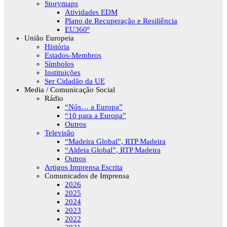
Storymaps
Atividades EDM
Plano de Recuperação e Resiliência
EU360º
União Europeia
História
Estados-Membros
Símbolos
Instituições
Ser Cidadão da UE
Media / Comunicação Social
Rádio
“Nós… a Europa”
“10 para a Europa”
Outros
Televisão
“Madeira Global”, RTP Madeira
“Aldeia Global”, RTP Madeira
Outros
Artigos Imprensa Escrita
Comunicados de Imprensa
2026
2025
2024
2023
2022