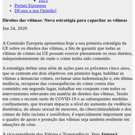
2021
Portais Europeus
Dê-nos a sua Opinião!
Direitos das vítimas: Nova estratégia para capacitar as vítimas
Jun 24, 2020
A Comissão Europeia apresentou hoje a sua primeira estratégia da
UE sobre os direitos das vítimas, a fim de garantir que todas as
vítimas de crimes na UE possam exercer plenamente os seus direitos,
independentemente de onde o crime tenha sido cometido.
A estratégia define uma série de ações para os próximos cinco anos,
que se centram em dois objetivos: em primeiro lugar, habilitar as
vítimas a denunciar crimes, reclamar uma indemnização e, em última
instância, recuperar das consequências do crime contra elas
cometido; em segundo lugar, trabalhar em conjunto com todos os
intervenientes relevantes em matéria de direitos das vítimas. Tendo
em conta o recente surto de COVID-19 e as subsequentes medidas
confinamento, que tiveram impacto a nível do aumento da violência
doméstica, do abuso sexual de menores, da cibercriminalidade e dos
crimes de ódio racistas e xenófobos, é especialmente importante que
o quadro de apoio e proteção das vítimas seja também resiliente em
situações de crise.
A vice-presidente dos Valores e Transparência, Vera
Jourová
,