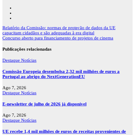
Navegação
Relatório da Comissão: normas de proteção de dados da UE
de
capacitam cidadãos e são adequadas à era digital
artigos
Concurso aberto para financiamento de projetos de cinema
Publicações relacionadas
Destaque
Notícias
Comissão Europeia desembolsa 2,32 mil milhões de euros a
Portugal ao abrigo do NextGenerationEU
Ago 7, 2026
Destaque
Notícias
E-newsletter de julho de 2026 já disponível
Ago 7, 2026
Destaque
Notícias
UE recebe 1,4 mil milhões de euros de receitas provenientes de