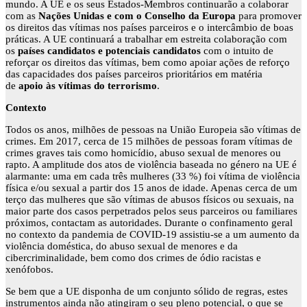
mundo. A UE e os seus Estados-Membros continuarão a colaborar
com as
Nações Unidas e com o Conselho da Europa
para promover
os direitos das vítimas nos países parceiros e o intercâmbio de boas
práticas. A UE continuará a trabalhar em estreita colaboração com
os
países candidatos e potenciais candidatos
com o intuito de
reforçar os direitos das vítimas, bem como apoiar ações de reforço
das capacidades dos países parceiros prioritários em matéria
de
apoio às vítimas do terrorismo
.
Contexto
Todos os anos, milhões de pessoas na União Europeia são vítimas de
crimes. Em 2017, cerca de 15 milhões de pessoas foram vítimas de
crimes graves tais como homicídio, abuso sexual de menores ou
rapto. A amplitude dos atos de violência baseada no género na UE é
alarmante: uma em cada três mulheres (33 %) foi vítima de violência
física e/ou sexual a partir dos 15 anos de idade. Apenas cerca de um
terço das mulheres que são vítimas de abusos físicos ou sexuais, na
maior parte dos casos perpetrados pelos seus parceiros ou familiares
próximos, contactam as autoridades. Durante o confinamento geral
no contexto da pandemia de COVID-19 assistiu-se a um aumento da
violência doméstica, do abuso sexual de menores e da
cibercriminalidade, bem como dos crimes de ódio racistas e
xenófobos.
Se bem que a UE disponha de um conjunto sólido de regras, estes
instrumentos ainda não atingiram o seu pleno potencial, o que se