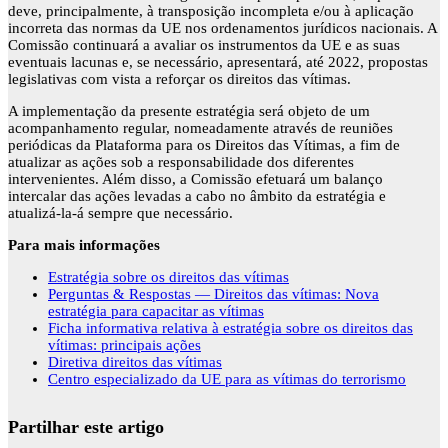
deve, principalmente, à transposição incompleta e/ou à aplicação
incorreta das normas da UE nos ordenamentos jurídicos nacionais. A
Comissão continuará a avaliar os instrumentos da UE e as suas
eventuais lacunas e, se necessário, apresentará, até 2022, propostas
legislativas com vista a reforçar os direitos das vítimas.
A implementação da presente estratégia será objeto de um
acompanhamento regular, nomeadamente através de reuniões
periódicas da Plataforma para os Direitos das Vítimas, a fim de
atualizar as ações sob a responsabilidade dos diferentes
intervenientes. Além disso, a Comissão efetuará um balanço
intercalar das ações levadas a cabo no âmbito da estratégia e
atualizá-la-á sempre que necessário.
Para mais informações
Estratégia sobre os direitos das vítimas
Perguntas & Respostas — Direitos das vítimas: Nova
estratégia para capacitar as vítimas
Ficha informativa relativa à estratégia sobre os direitos das
vítimas: principais ações
Diretiva direitos das vítimas
Centro especializado da UE para as vítimas do terrorismo
Partilhar este artigo