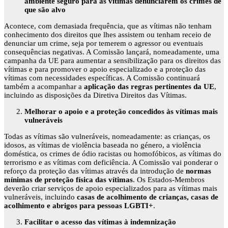
ambiente seguro para as vítimas denunciarem os crimes de
que são alvo
Acontece, com demasiada frequência, que as vítimas não tenham
conhecimento dos direitos que lhes assistem ou tenham receio de
denunciar um crime, seja por temerem o agressor ou eventuais
consequências negativas. A Comissão lançará, nomeadamente, uma
campanha da UE para aumentar a sensibilização para os direitos das
vítimas e para promover o apoio especializado e a proteção das
vítimas com necessidades específicas. A Comissão continuará
também a acompanhar a
aplicação das regras pertinentes da UE
,
incluindo as disposições da Diretiva Direitos das Vítimas.
Melhorar o apoio e a proteção concedidos às vítimas mais
vulneráveis
Todas as vítimas são vulneráveis, nomeadamente: as crianças, os
idosos, as vítimas de violência baseada no género, a violência
doméstica, os crimes de ódio racistas ou homofóbicos, as vítimas do
terrorismo e as vítimas com deficiência. A Comissão vai ponderar o
reforço da proteção das vítimas através da introdução de
normas
mínimas de proteção física das vítimas
. Os Estados-Membros
deverão criar serviços de apoio especializados para as vítimas mais
vulneráveis, incluindo
casas de acolhimento de crianças, casas de
acolhimento e abrigos para pessoas LGBTI+
.
Facilitar o acesso das vítimas à indemnização