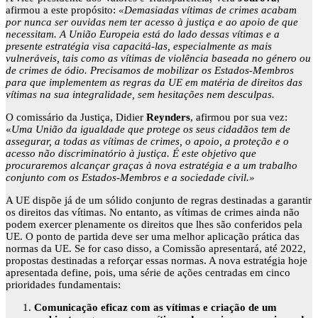
afirmou a este propósito:
«Demasiadas vítimas de crimes acabam
por nunca ser ouvidas nem ter acesso à justiça e ao apoio de que
necessitam. A União Europeia está do lado dessas vítimas e a
presente estratégia visa capacitá-las, especialmente as mais
vulneráveis, tais como as vítimas de violência baseada no género ou
de crimes de ódio. Precisamos de mobilizar os Estados-Membros
para que implementem as regras da UE em matéria de direitos das
vítimas na sua integralidade, sem hesitações nem desculpas.
O comissário da Justiça, Didier
Reynders
, afirmou por sua vez:
«
Uma União da igualdade que protege os seus cidadãos tem de
assegurar, a todas as vítimas de crimes, o apoio, a proteção e o
acesso não discriminatório à justiça. É este objetivo que
procuraremos alcançar graças à nova estratégia e a um trabalho
conjunto com os Estados-Membros e a sociedade civil.»
A UE dispõe já de um sólido conjunto de regras destinadas a garantir
os direitos das vítimas. No entanto, as vítimas de crimes ainda não
podem exercer plenamente os direitos que lhes são conferidos pela
UE. O ponto de partida deve ser uma melhor aplicação prática das
normas da UE. Se for caso disso, a Comissão apresentará, até 2022,
propostas destinadas a reforçar essas normas. A nova estratégia hoje
apresentada define, pois, uma série de ações centradas em cinco
prioridades fundamentais:
Comunicação eficaz com as vítimas e criação de um