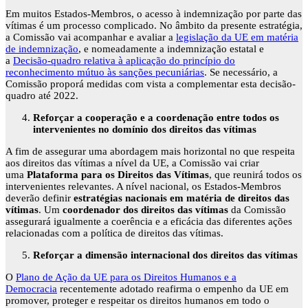
Em muitos Estados-Membros, o acesso à indemnização por parte das
vítimas é um processo complicado. No âmbito da presente estratégia,
a Comissão vai acompanhar e avaliar a
legislação da UE em matéria
de indemnização
, e nomeadamente a indemnização estatal e
a
Decisão-quadro relativa à aplicação do princípio do
reconhecimento mútuo às sanções pecuniárias
. Se necessário, a
Comissão proporá medidas com vista a complementar esta decisão-
quadro até 2022.
Reforçar a cooperação e a coordenação entre todos os
intervenientes no domínio dos direitos das vítimas
A fim de assegurar uma abordagem mais horizontal no que respeita
aos direitos das vítimas a nível da UE, a Comissão vai criar
uma
Plataforma para os Direitos das Vítimas
, que reunirá todos os
intervenientes relevantes. A nível nacional, os Estados-Membros
deverão definir
estratégias nacionais em matéria de direitos das
vítimas
. Um
coordenador dos direitos das vítimas
da Comissão
assegurará igualmente a coerência e a eficácia das diferentes ações
relacionadas com a política de direitos das vítimas.
Reforçar a dimensão internacional dos direitos das vítimas
O
Plano de Ação da UE para os Direitos Humanos e a
Democracia
recentemente adotado reafirma o empenho da UE em
promover, proteger e respeitar os direitos humanos em todo o