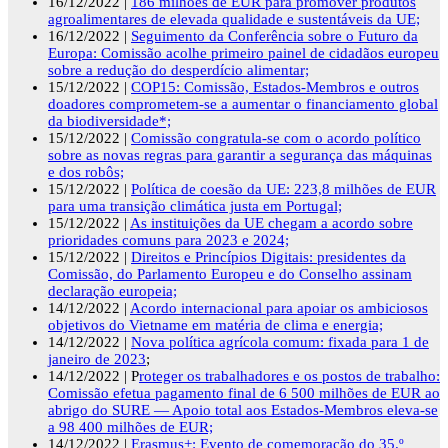
16/12/2022 |
186 milhões de EUR para promover produtos
agroalimentares de elevada qualidade e sustentáveis da UE;
16/12/2022 |
Seguimento da Conferência sobre o Futuro da
Europa: Comissão acolhe primeiro painel de cidadãos europeu
sobre a redução do desperdício alimentar;
15/12/2022 |
COP15: Comissão, Estados-Membros e outros
doadores comprometem-se a aumentar o financiamento global
da biodiversidade*;
15/12/2022 |
Comissão congratula-se com o acordo político
sobre as novas regras para garantir a segurança das máquinas
e dos robôs;
15/12/2022 |
Política de coesão da UE: 223,8 milhões de EUR
para uma transição climática justa em Portugal;
15/12/2022 |
As instituições da UE chegam a acordo sobre
prioridades comuns para 2023 e 2024;
15/12/2022 |
Direitos e Princípios Digitais: presidentes da
Comissão, do Parlamento Europeu e do Conselho assinam
declaração europeia;
14/12/2022 |
Acordo internacional para apoiar os ambiciosos
objetivos do Vietname em matéria de clima e energia;
14/12/2022 |
Nova política agrícola comum: fixada para 1 de
janeiro de 2023
;
14/12/2022 | P
roteger os trabalhadores e os postos de trabalho:
Comissão efetua pagamento final de 6 500 milhões de EUR ao
abrigo do SURE — Apoio total aos Estados-Membros eleva-se
a 98 400 milhões de EUR;
14/12/2022 |
Erasmus+: Evento de comemoração do 35.º