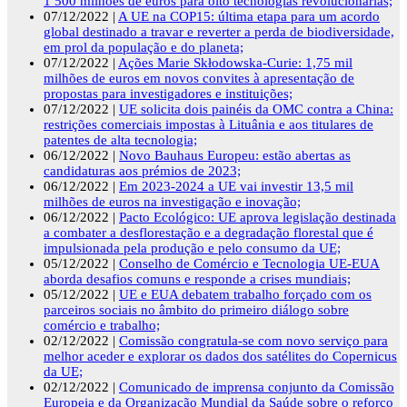
1 500 milhões de euros para oito tecnologias revolucionárias;
07/12/2022 |
A UE na COP15: última etapa para um acordo
global destinado a travar e reverter a perda de biodiversidade,
em prol da população e do planeta;
07/12/2022 |
Ações Marie Skłodowska-Curie: 1,75 mil
milhões de euros em novos convites à apresentação de
propostas para investigadores e instituições;
07/12/2022 |
UE solicita dois painéis da OMC contra a China:
restrições comerciais impostas à Lituânia e aos titulares de
patentes de alta tecnologia;
06/12/2022 |
Novo Bauhaus Europeu: estão abertas as
candidaturas aos prémios de 2023;
06/12/2022 |
Em 2023-2024 a UE vai investir 13,5 mil
milhões de euros na investigação e inovação;
06/12/2022 |
Pacto Ecológico: UE aprova legislação destinada
a combater a desflorestação e a degradação florestal que é
impulsionada pela produção e pelo consumo da UE;
05/12/2022 |
Conselho de Comércio e Tecnologia UE-EUA
aborda desafios comuns e responde a crises mundiais;
05/12/2022 |
UE e EUA debatem trabalho forçado com os
parceiros sociais no âmbito do primeiro diálogo sobre
comércio e trabalho;
02/12/2022 |
Comissão congratula-se com novo serviço para
melhor aceder e explorar os dados dos satélites do Copernicus
da UE;
02/12/2022 |
Comunicado de imprensa conjunto da Comissão
Europeia e da Organização Mundial da Saúde sobre o reforço