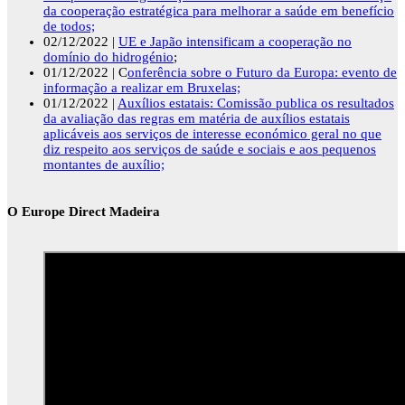
da cooperação estratégica para melhorar a saúde em benefício
de todos;
02/12/2022 |
UE e Japão intensificam a cooperação no
domínio do hidrogénio
;
01/12/2022 | C
onferência sobre o Futuro da Europa: evento de
informação a realizar em Bruxelas;
01/12/2022 |
Auxílios estatais: Comissão publica os resultados
da avaliação das regras em matéria de auxílios estatais
aplicáveis aos serviços de interesse económico geral no que
diz respeito aos serviços de saúde e sociais e aos pequenos
montantes de auxílio;
O Europe Direct Madeira