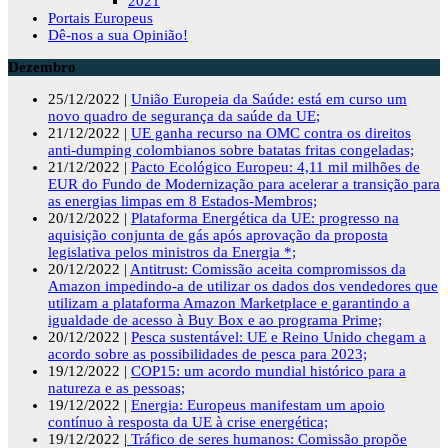
2021
Portais Europeus
Dê-nos a sua Opinião!
Dezembro
25/12/2022 |
União Europeia da Saúde: está em curso um
novo quadro de segurança da saúde da UE;
21/12/2022 |
UE ganha recurso na OMC contra os direitos
anti-dumping colombianos sobre batatas fritas congeladas;
21/12/2022 |
Pacto Ecológico Europeu: 4,11 mil milhões de
EUR do Fundo de Modernização para acelerar a transição para
as energias limpas em 8 Estados-Membros;
20/12/2022 |
Plataforma Energética da UE: progresso na
aquisição conjunta de gás após aprovação da proposta
legislativa pelos ministros da Energia *;
20/12/2022 |
Antitrust: Comissão aceita compromissos da
Amazon impedindo-a de utilizar os dados dos vendedores que
utilizam a plataforma Amazon Marketplace e garantindo a
igualdade de acesso à Buy Box e ao programa Prime;
20/12/2022 |
Pesca sustentável: UE e Reino Unido chegam a
acordo sobre as possibilidades de pesca para 2023;
19/12/2022 |
COP15: um acordo mundial histórico para a
natureza e as pessoas;
19/12/2022 |
Energia: Europeus manifestam um apoio
contínuo à resposta da UE à crise energética;
19/12/2022 |
Tráfico de seres humanos: Comissão propõe