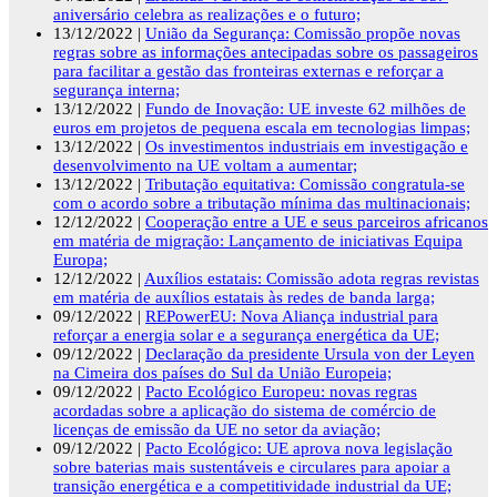
aniversário celebra as realizações e o futuro;
13/12/2022 |
União da Segurança: Comissão propõe novas
regras sobre as informações antecipadas sobre os passageiros
para facilitar a gestão das fronteiras externas e reforçar a
segurança interna;
13/12/2022 |
Fundo de Inovação: UE investe 62 milhões de
euros em projetos de pequena escala em tecnologias limpas;
13/12/2022 |
Os investimentos industriais em investigação e
desenvolvimento na UE voltam a aumentar;
13/12/2022 |
Tributação equitativa: Comissão congratula-se
com o acordo sobre a tributação mínima das multinacionais;
12/12/2022 |
Cooperação entre a UE e seus parceiros africanos
em matéria de migração: Lançamento de iniciativas Equipa
Europa;
12/12/2022 |
Auxílios estatais: Comissão adota regras revistas
em matéria de auxílios estatais às redes de banda larga;
09/12/2022 |
REPowerEU: Nova Aliança industrial para
reforçar a energia solar e a segurança energética da UE;
09/12/2022 |
Declaração da presidente Ursula von der Leyen
na Cimeira dos países do Sul da União Europeia;
09/12/2022 |
Pacto Ecológico Europeu: novas regras
acordadas sobre a aplicação do sistema de comércio de
licenças de emissão da UE no setor da aviação;
09/12/2022 |
Pacto Ecológico: UE aprova nova legislação
sobre baterias mais sustentáveis e circulares para apoiar a
transição energética e a competitividade industrial da UE;