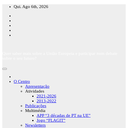
Skip
Qui. Ago 6th, 2026
to
content
Quer saber mais sobre a União Europeia e participar num debate
sobre o seu futuro?
O Centro
Apresentação
Atividades
2021-2026
2013-2022
Publicações
Multimédia
APP “3 décadas de PT na UE”
Jogo “FLAGIT”
Newsletters