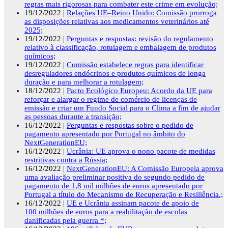
regras mais rigorosas para combater este crime em evolução;
19/12/2022 |
Relações UE–Reino Unido: Comissão prorroga
as disposições relativas aos medicamentos veterinários até
2025;
19/12/2022 |
Perguntas e respostas: revisão do regulamento
relativo à classificação, rotulagem e embalagem de produtos
químicos;
19/12/2022 |
Comissão estabelece regras para identificar
desreguladores endócrinos e produtos químicos de longa
duração e para melhorar a rotulagem;
18/12/2022 |
Pacto Ecológico Europeu: Acordo da UE para
reforçar e alargar o regime de comércio de licenças de
emissão e criar um Fundo Social para o Clima a fim de ajudar
as pessoas durante a transição;
16/12/2022 |
Perguntas e respostas sobre o pedido de
pagamento apresentado por Portugal no âmbito do
NextGenerationEU;
16/12/2022 |
Ucrânia: UE aprova o nono pacote de medidas
restritivas contra a Rússia;
16/12/2022 |
NextGenerationEU: A Comissão Europeia aprova
uma avaliação preliminar positiva do segundo pedido de
pagamento de 1,8 mil milhões de euros apresentado por
Portugal a título do Mecanismo de Recuperação e Resiliência.;
16/12/2022 |
UE e Ucrânia assinam pacote de apoio de
100 milhões de euros para a reabilitação de escolas
danificadas pela guerra *;