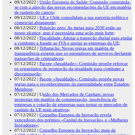
09/12/2022 |
União Europeia da Saúde: Comissão congratula-
se com a adoção das novas recomendações da UE em matéria
de rastreio do cancro;
09/12/2022 |
UE e Chile consolidam a sua parceria política e
comercial abrangente;
08/12/2022 |
Poluição zero: As metas para 2030 estão ao
nosso alcance, mas é necessária uma ação mais forte;
08/12/2022 |
Fiscalidade: Adotar a transição digital para ajudar
a combater a fraude ao IVA e apoiar as empresas da UE;
08/12/2022 |
Tributação: Novas regras em matéria de
transparência exigem que os prestadores de serviços declarem
transações de criptoativos;
07/12/2022 |
Pacote «Igualdade»: Comissão propõe reforçar
os organismos de promoção da igualdade para combater a
discriminação;
07/12/2022 |
Pacote «Igualdade»: Comissão propõe novas
regras para o reconhecimento da parentalidade entre Estados-
Membros;
07/12/2022 | U
nião dos Mercados de Capitais: novas
propostas em matéria de compensação, insolvência de
empresas e cotação de empresas para tornar os mercados de
capitais da UE mais atrativos;
07/12/2022 |
Conselho Europeu da Inovação revela
vencedores dos prémios «Capital da Inovação» e «Mulheres
Inovadoras»;
07/12/2022 |
Conselho Europeu da Inovação: mais de