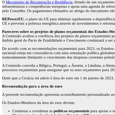
O
Mecanismo de Recuperação e Resiliência
, dotado de um orçamento
infraestruturas e competências europeias e apoia uma agenda de refor
pelo Conselho. Os pagamentos efetuados ao abrigo do mecanismo elev
REPowerEU
, o plano da UE para eliminar rapidamente a dependênci
UE e prevenir a pobreza energética através de investimentos e reforma
Pareceres sobre os projetos de planos orçamentais dos Estados-M
A Comissão avaliou a coerência dos projetos de planos orçamentais 
âmbito geral do Pacto de Estabilidade e Crescimento continuará a ser 
De acordo com as recomendações orçamentais para 2023, os Estados-
nacional esteja em consonância com uma orientação política globalm
nomeadamente limitando o crescimento das despesas correntes primári
A Comissão convida a Bélgica, Portugal, a Áustria, a Lituânia, a Ale
processos orçamentais para assegurar que os seus orçamentos para 
Dado que a Croácia irá aderir à área do euro em 1 de janeiro de 2023
Recomendação para a área do euro
A presente recomendação apresenta aconselhamento personalizado aos
Os Estados-Membros da área do euro devem:
Continuar a coordenar as
políticas orçamentais
para apoiar o r