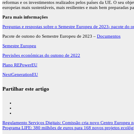
reformas e os investimentos realizados pelos países da UE. O seu obj
europeias mais sustentáveis, mais resilientes e mais bem preparadas par
Para mais informações
Perguntas e respostas sobre o Semestre Europeu de 2023- pacote do 
Pacote de outono do Semestre Europeu de 2023 –
Documentos
Semestre Europeu
Previsões económicas do outono de 2022
Plano REPowerEU
NextGenerationEU
Partilhar este artigo
Navegação
Regulamento Serviços Digitais: Comissão cria novo Centro Europeu p
de
Programa LIFE: 380 milhões de euros para 168 novos projetos ecológi
artigos