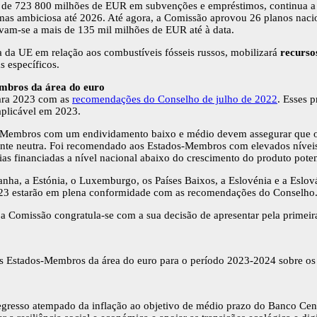
 de 723 800 milhões de EUR em subvenções e empréstimos, continua a p
mas ambiciosa até 2026. Até agora, a Comissão aprovou 26 planos nacion
am-se a mais de 135 mil milhões de EUR até à data.
a da UE em relação aos combustíveis fósseis russos, mobilizará
recurso
s específicos.
embros da área do euro
para 2023 com as
recomendações do Conselho de julho de 2022
. Esses 
aplicável em 2023.
Membros com um endividamento baixo e médio devem assegurar que o cr
ente neutra. Foi recomendado aos Estados-Membros com elevados nívei
as financiadas a nível nacional abaixo do crescimento do produto poten
manha, a Estónia, o Luxemburgo, os Países Baixos, a Eslovénia e a Eslo
2023 estarão em plena conformidade com as recomendações do Conselho
, a Comissão congratula-se com a sua decisão de apresentar pela primei
 Estados-Membros da área do euro para o período 2023-2024 sobre os 
egresso atempado da inflação ao objetivo de médio prazo do Banco Cen