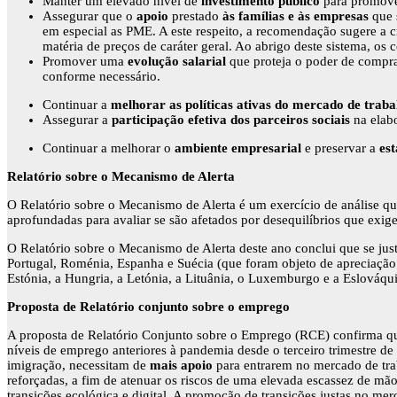
Manter um elevado nível de
investimento público
para promover 
Assegurar que o
apoio
prestado
às famílias e às empresas
que 
em especial as PME. A este respeito, a recomendação sugere a 
matéria de preços de caráter geral. Ao abrigo deste sistema, os
Promover uma
evolução salarial
que proteja o poder de compra 
conforme necessário.
Continuar a
melhorar as políticas ativas do mercado de traba
Assegurar a
participação efetiva dos parceiros sociais
na elabo
Continuar a melhorar o
ambiente empresarial
e preservar a
es
Relatório sobre o Mecanismo de Alerta
O Relatório sobre o Mecanismo de Alerta é um exercício de análise qu
aprofundadas para avaliar se são afetados por desequilíbrios que exi
O Relatório sobre o Mecanismo de Alerta deste ano conclui que se jus
Portugal, Roménia, Espanha e Suécia (que foram objeto de apreciação
Estónia, a Hungria, a Letónia, a Lituânia, o Luxemburgo e a Eslováq
Proposta de Relatório conjunto sobre o emprego
A proposta de Relatório Conjunto sobre o Emprego (RCE) confirma q
níveis de emprego anteriores à pandemia desde o terceiro trimestre de
imigração, necessitam de
mais apoio
para entrarem no mercado de trab
reforçadas, a fim de atenuar os riscos de uma elevada escassez de m
transições ecológica e digital. A promoção de transições justas no me