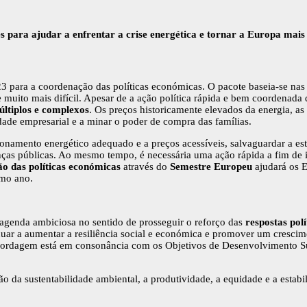
 para ajudar a enfrentar a crise energética e tornar a Europa mais e
3 para a coordenação das políticas económicas. O pacote baseia-se na
muito mais difícil. Apesar de a ação política rápida e bem coordenada
últiplos e complexos
. Os preços historicamente elevados da energia, as 
idade empresarial e a minar o poder de compra das famílias.
namento energético adequado e a preços acessíveis, salvaguardar a esta
nças públicas. Ao mesmo tempo, é necessária uma ação rápida a fim de 
o das políticas económicas
através do
Semestre Europeu
ajudará os E
imo ano.
agenda ambiciosa no sentido de prosseguir o reforço das
respostas pol
uar a aumentar a resiliência social e económica e promover um crescime
abordagem está em consonância com os Objetivos de Desenvolvimento Su
 da sustentabilidade ambiental, a produtividade, a equidade e a estab