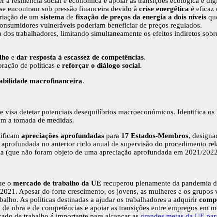
a resiliência social e económica e apoiar as transições ecológica e digi
se encontram sob pressão financeira devido à
crise energética
é eficaz 
criação de um
sistema
de
fixação de preços da energia a dois níveis
que
 consumidores vulneráveis poderiam beneficiar de preços regulados.
dos trabalhadores, limitando simultaneamente os efeitos indiretos sobre
lho
e
dar resposta à escassez de competências
.
ração de políticas e
reforçar o diálogo social
.
tabilidade macrofinanceira
.
e visa detetar potenciais desequilíbrios macroeconómicos. Identifica o
gem a tomada de medidas.
tificam
apreciações aprofundadas
para
17 Estados-Membros
, designa
 aprofundada no anterior ciclo anual de supervisão do procedimento re
uia (que não foram objeto de uma apreciação aprofundada em 2021/2022
ue o
mercado de trabalho da UE
recuperou plenamente da pandemia 
 2021. Apesar do forte crescimento, os jovens, as mulheres e os grupos
alho. As políticas destinadas a ajudar os trabalhadores a adquirir
compe
ão de obra e de competências e apoiar as transições entre empregos em 
rcado de trabalho é importante para alcançar as
grandes metas da UE par