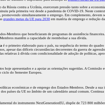
o da Rússia contra a Ucrânia, exerceram pressão tanto sobre a economi
iminuiu pela primeira vez desde a pandemia de COVID-19. Neste contex
ios, promovendo simultaneamente o emprego. Em complemento, devem se
 as
grandes metas da UE para 2030
em matéria de emprego e redução da
dos-Membros que beneficiaram de programas de assistência financeira. 
Membros mantêm a capacidade de reembolsar a sua dívida.
ia
é o primeiro elaborado para o país, na sequência do termo do quadro 
, apesar das difíceis circunstâncias decorrentes da guerra de agressão 
as relativas à dívida com condicionalidade de adoção de políticas, ap
 hoje apresentados e a apoiar as orientações sugeridas. A Comissão e
do ciclo do Semestre Europeu.
olíticas económicas e de emprego dos Estados-Membros. Desde a sua 
go dos países da UE no âmbito de um calendário anual comum. Continua
ndamental do instrumento NextGenerationEU, dispõe de 723 800 milhões