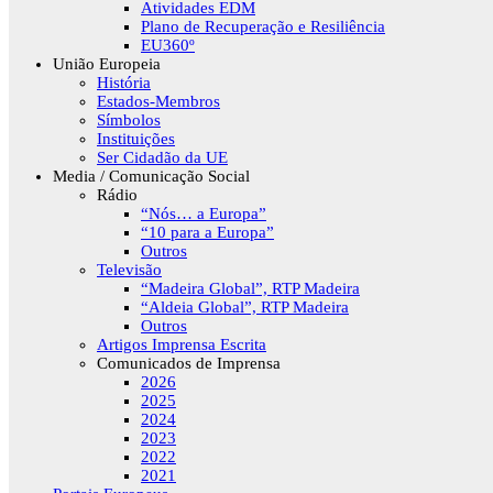
Atividades EDM
Plano de Recuperação e Resiliência
EU360º
União Europeia
História
Estados-Membros
Símbolos
Instituições
Ser Cidadão da UE
Media / Comunicação Social
Rádio
“Nós… a Europa”
“10 para a Europa”
Outros
Televisão
“Madeira Global”, RTP Madeira
“Aldeia Global”, RTP Madeira
Outros
Artigos Imprensa Escrita
Comunicados de Imprensa
2026
2025
2024
2023
2022
2021