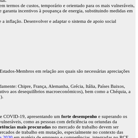
tal.
em termos de custos, temporário e orientado para os mais vulneráveis,
 garanta incentivos à poupança de energia, substituindo medidas em
 a inflação. Desenvolver e adaptar o sistema de apoio social
s Estados-Membros em relação aos quais são necessárias apreciações
damente: Chipre, França, Alemanha, Grécia, Itália, Países Baixos,
lativo aos desequilíbrios macroeconómicos), bem como a Chéquia, a
).
de COVID-19, apresentando um
forte desempenho
e superando os
 vulneráveis, como as pessoas com deficiência ou oriundas da
tências mais procuradas
no mercado de trabalho devem ser
mercados de trabalho em mutação, especialmente no contexto das
a 2030
em matéria de emprego e competências, integradas no RCE.