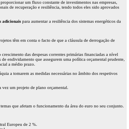
roporcionar um fluxo constante de investimentos nas empresas,
ais de recuperação e resiliência, tendo todos eles sido aprovados
s adicionais
para aumentar a resiliência dos sistemas energéticos da
projetos têm em conta o facto de que a cláusula de derrogação de
escimento das despesas correntes primárias financiadas a nível
s de endividamento que assegurem uma política orçamental prudente,
cial a médio prazo.
váquia a tomarem as medidas necessárias no âmbito dos respetivos
.
ra vez um projeto de plano orçamental.
temas que afetam o funcionamento da área do euro no seu conjunto.
tral Europeu de 2 %.