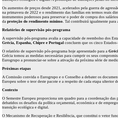
Os aumentos de preços desde 2021, acelerados pela guerra de agressã
na primavera de 2022 e o rendimento das famílias em termos reais d
instrumentos poderosos para preservar o poder de compra dos salár
da
proteção do rendimento mínimo
. Tal contribuirá igualmente para
Relatórios de supervisão pós-programa
A supervisão pós-programa avalia a capacidade de reembolso dos Esta
Grécia, Espanha, Chipre e Portugal
concluem que os cinco Estados-
O relatório de supervisão pós-programa hoje apresentado para a
Gréc
Grécia tomou as medidas necessárias para cumprir os seus compromissos
Eurogrupo a pronunciar-se sobre a ativação da próxima série de medid
Próximas etapas
A Comissão convida o Eurogrupo e o Conselho a debater os documentos
Europeu sobre o teor deste pacote e a respeito de cada etapa ulterior 
Contexto
O Semestre Europeu proporciona um quadro para a coordenação das p
debatidos os desafios da política orçamental, económica e de empre
transição ecológica e digital.
O Mecanismo de Recuperação e Resiliência, que constitui o vetor fu