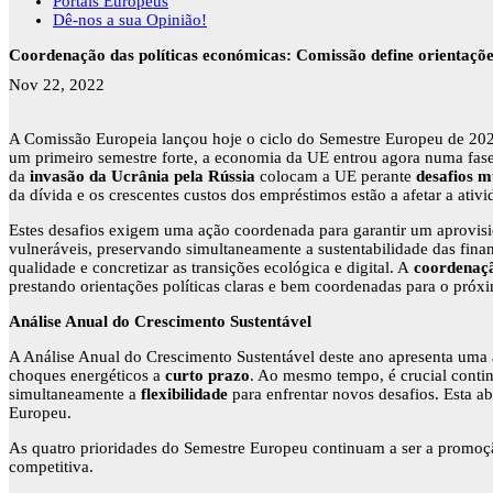
Portais Europeus
Dê-nos a sua Opinião!
Coordenação das políticas económicas: Comissão define orientações
Nov 22, 2022
A Comissão Europeia lançou hoje o ciclo do Semestre Europeu de 202
um primeiro semestre forte, a economia da UE entrou agora numa fase 
da
invasão da Ucrânia pela Rússia
colocam a UE perante
desafios m
da dívida e os crescentes custos dos empréstimos estão a afetar a ativ
Estes desafios exigem uma ação coordenada para garantir um aprovisio
vulneráveis, preservando simultaneamente a sustentabilidade das fina
qualidade e concretizar as transições ecológica e digital. A
coordenaçã
prestando orientações políticas claras e bem coordenadas para o próx
Análise Anual do Crescimento Sustentável
A Análise Anual do Crescimento Sustentável deste ano apresenta uma 
choques energéticos a
curto prazo
. Ao mesmo tempo, é crucial contin
simultaneamente a
flexibilidade
para enfrentar novos desafios. Esta 
Europeu.
As quatro prioridades do Semestre Europeu continuam a ser a promoção
competitiva.