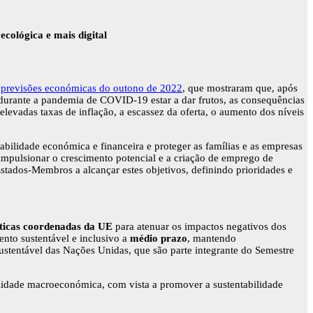
cológica e mais digital
s
previsões económicas do outono de 2022
, que mostraram que, após
 durante a pandemia de COVID-19 estar a dar frutos, as consequências
elevadas taxas de inflação, a escassez da oferta, o aumento dos níveis
bilidade económica e financeira e proteger as famílias e as empresas
impulsionar o crescimento potencial e a criação de emprego de
stados-Membros a alcançar estes objetivos, definindo prioridades e
íticas coordenadas da UE
para atenuar os impactos negativos dos
nto sustentável e inclusivo a
médio prazo
, mantendo
stentável das Nações Unidas, que são parte integrante do Semestre
ilidade macroeconómica, com vista a promover a sustentabilidade