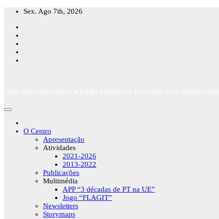
Skip
Sex. Ago 7th, 2026
to
content
Quer saber mais sobre a União Europeia e participar num debate sobre
O Centro
Apresentação
Atividades
2021-2026
2013-2022
Publicações
Multimédia
APP “3 décadas de PT na UE”
Jogo “FLAGIT”
Newsletters
Storymaps