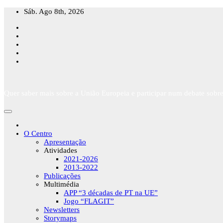
Skip
Sáb. Ago 8th, 2026
to
content
Quer saber mais sobre a União Europeia e participar num debate sobre
O Centro
Apresentação
Atividades
2021-2026
2013-2022
Publicações
Multimédia
APP “3 décadas de PT na UE”
Jogo “FLAGIT”
Newsletters
Storymaps