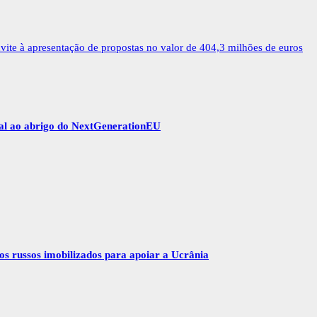
ite à apresentação de propostas no valor de 404,3 milhões de euros
gal ao abrigo do NextGenerationEU
vos russos imobilizados para apoiar a Ucrânia