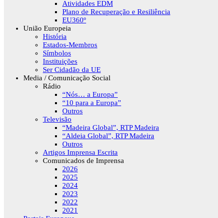
Atividades EDM
Plano de Recuperação e Resiliência
EU360º
União Europeia
História
Estados-Membros
Símbolos
Instituições
Ser Cidadão da UE
Media / Comunicação Social
Rádio
“Nós… a Europa”
“10 para a Europa”
Outros
Televisão
“Madeira Global”, RTP Madeira
“Aldeia Global”, RTP Madeira
Outros
Artigos Imprensa Escrita
Comunicados de Imprensa
2026
2025
2024
2023
2022
2021