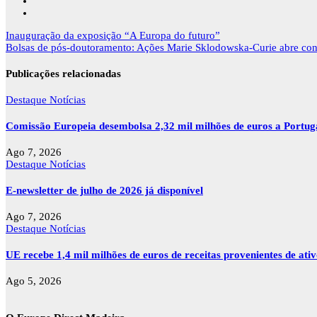
Navegação
Inauguração da exposição “A Europa do futuro”
de
Bolsas de pós-doutoramento: Ações Marie Sklodowska-Curie abre conv
artigos
Publicações relacionadas
Destaque
Notícias
Comissão Europeia desembolsa 2,32 mil milhões de euros a Portu
Ago 7, 2026
Destaque
Notícias
E-newsletter de julho de 2026 já disponível
Ago 7, 2026
Destaque
Notícias
UE recebe 1,4 mil milhões de euros de receitas provenientes de ati
Ago 5, 2026