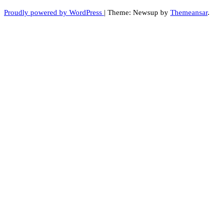
Proudly powered by WordPress
|
Theme: Newsup by
Themeansar
.