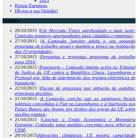
2021
Portais Europeus
Dê-nos a sua Opinião!
Outubro
28/10/2015 |
Um Mercado Único aprofundado e mais justo:
Comissão promove oportunidades para cidadãos e empresas;
27/10/2015 |
A Comissão Juncker adota o seu segundo
programa de trabalho anual e mantém a tónica na realização
das 10 prioridades;
27/10/2015 |
Perguntas e respostas: programa de trabalho
para 2016;
22/10/2015 |
Transporte – Comissão intenta ações no Tribunal
de Justiça da UE contra a República Checa, Luxemburgo e
Portugal por falta de interligação dos registos eletrónicos de
transporte;
22/10/2015 |
Pacote de processos por infração de outubro:
principais decisões;
21/10/2015 |
A Comissão conclui que as vantagens fiscais
seletivas concedidas à Fiat no Luxemburgo e à Starbucks nos
Países Baixos são ilegais nos termos das regras da UE sobre
auxílios estatais;
21/10/2015 |
Concluir a União Económica e Monetária
Europeia: Comissão toma medidas concretas para reforçar a
UEM;
20/10/2015|
Alterações climáticas: UE mostra capacidade