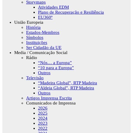
Storymaps
Atividades EDM
Plano de Recuperação e Resiliência
EU360º
União Europeia
História
Estados-Membros
Símbolos
Instituições
Ser Cidadão da UE
Media / Comunicação Social
Rádio
“Nós… a Europa”
“10 para a Europa”
Outros
Televisão
“Madeira Global”, RTP Madeira
“Aldeia Global”, RTP Madeira
Outros
Artigos Imprensa Escrita
Comunicados de Imprensa
2026
2025
2024
2023
2022