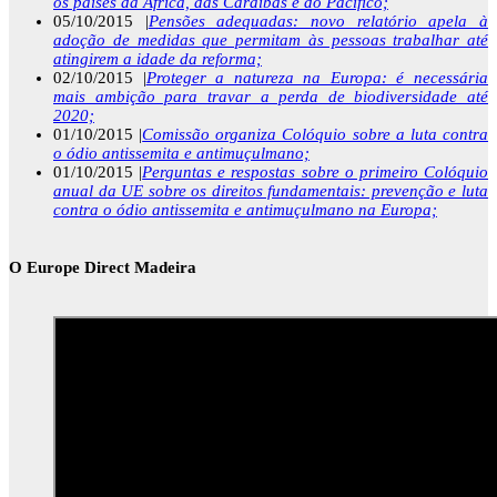
os países da África, das Caraíbas e do Pacífico;
05/10/2015 |
Pensões adequadas: novo relatório apela à
adoção de medidas que permitam às pessoas trabalhar até
atingirem a idade da reforma;
02/10/2015 |
Proteger a natureza na Europa: é necessária
mais ambição para travar a perda de biodiversidade até
2020;
01/10/2015 |
Comissão organiza Colóquio sobre a luta contra
o ódio antissemita e antimuçulmano;
01/10/2015 |
Perguntas e respostas sobre o primeiro Colóquio
anual da UE sobre os direitos fundamentais: prevenção e luta
contra o ódio antissemita e antimuçulmano na Europa;
O Europe Direct Madeira