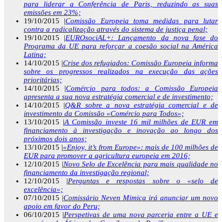
para liderar a Conferência de Paris, reduzindo as suas
emissões em 23%;
19/10/2015 |
Comissão Europeia toma medidas para lutar
contra a radicalização através do sistema de justiça penal;
19/10/2015 |
EUROsociAL+: Lançamento da nova fase do
Programa da UE para reforçar a coesão social na América
Latina;
14/10/2015 |
Crise dos refugiados: Comissão Europeia informa
sobre os progressos realizados na execução das ações
prioritárias;
14/10/2015 |
Comércio para todos: a Comissão Europeia
apresenta a sua nova estratégia comercial e de investimento;
14/10/2015 |
Q&R sobre a nova estratégia comercial e de
investimento da Comissão «Comércio para Todos»;
13/10/2015 |
A Comissão investe 16 mil milhões de EUR em
financiamento à investigação e inovação ao longo dos
próximos dois anos;
13/10/2015 |
«Enjoy, it’s from Europe»: mais de 100 milhões de
EUR para promover a agricultura europeia em 2016;
12/10/2015 |
Novo Selo de Excelência para mais qualidade no
financiamento da investigação regional;
12/10/2015 |
Perguntas e respostas sobre o «selo de
excelência»;
07/10/2015 |
Comissário Neven Mimica irá anunciar um novo
apoio em favor do Peru;
06/10/2015 |
Perspetivas de uma nova parceria entre a UE e