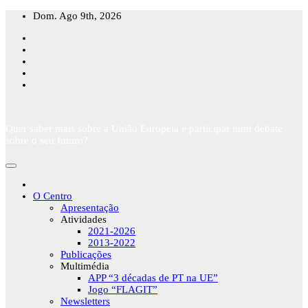
Skip
Dom. Ago 9th, 2026
to
content
Quer saber mais sobre a União Europeia e participar num debate
sobre o seu futuro?
O Centro
Apresentação
Atividades
2021-2026
2013-2022
Publicações
Multimédia
APP “3 décadas de PT na UE”
Jogo “FLAGIT”
Newsletters