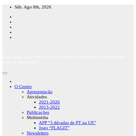
Skip
Sáb. Ago 8th, 2026
to
content
Quer saber mais sobre a União Europeia e participar num debate
sobre o seu futuro?
O Centro
Apresentação
Atividades
2021-2026
2013-2022
Publicações
Multimédia
APP “3 décadas de PT na UE”
Jogo “FLAGIT”
Newsletters