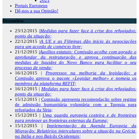
2021
Portais Europeus
Dê-nos a sua Opinião!
Dezembro
23/12/2015 |
Medidas para fazer face à crise dos refugiados:
ponto da situação;
22/12/2015 |
A UE e as Filipinas dão início às negociações
para um acordo de comércio livre;
21/12/2015 |
Auxílios estatais: Comissão acolhe com agrado o
aprofundar da restruturação e aprova continuação das
medidas de liquidez do Novo Banco para facilitar o seu
processo de venda;
16/12/2015 |
Progressos na melhoria da legislação: a
Comissão aprova o pacote «Legislar melhor» e nomeia os
membros da plataforma REFIT;
16/12/2015 |
Medidas para fazer face à crise dos refugiados:
ponto da situação;
15/12/2015 |
Comissão apresenta recomendação sobre regime
de admissão humanitária voluntária com a Turquia para
refugiados da Síria;
15/12/2015 |
Uma guarda europeia costeira e de fronteiras
para proteger as fronteiras externas da Europa;
15/12/2015 |
Implementação da Agenda Europeia da
Migração: Relatórios intercalares sobre a situação na Grécia,
na Itália e nos Balcãs Ocidentais;