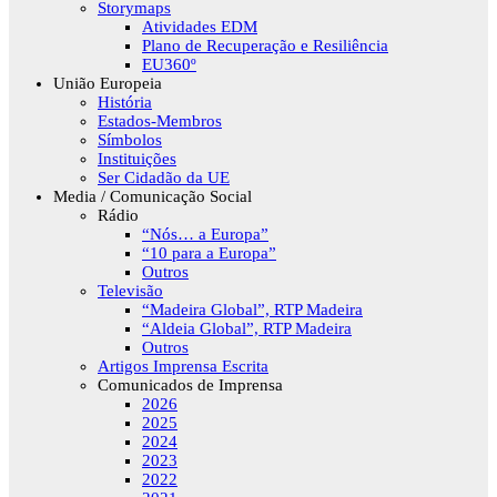
Storymaps
Atividades EDM
Plano de Recuperação e Resiliência
EU360º
União Europeia
História
Estados-Membros
Símbolos
Instituições
Ser Cidadão da UE
Media / Comunicação Social
Rádio
“Nós… a Europa”
“10 para a Europa”
Outros
Televisão
“Madeira Global”, RTP Madeira
“Aldeia Global”, RTP Madeira
Outros
Artigos Imprensa Escrita
Comunicados de Imprensa
2026
2025
2024
2023
2022