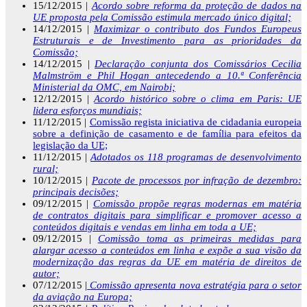
15/12/2015 |
Acordo sobre reforma da proteção de dados na
UE proposta pela Comissão estimula mercado único digital;
14/12/2015 |
Maximizar o contributo dos Fundos Europeus
Estruturais e de Investimento para as prioridades da
Comissão;
14/12/2015 |
Declaração conjunta dos Comissários Cecilia
Malmström e Phil Hogan antecedendo a 10.ª Conferência
Ministerial da OMC, em Nairobi;
12/12/2015 |
Acordo histórico sobre o clima em Paris: UE
lidera esforços mundiais;
11/12/2015 |
Comissão regista iniciativa de cidadania europeia
sobre a definição de casamento e de família para efeitos da
legislação da UE;
11/12/2015 |
Adotados os 118 programas de desenvolvimento
rural;
10/12/2015 |
Pacote de processos por infração de dezembro:
principais decisões;
09/12/2015 |
Comissão propõe regras modernas em matéria
de contratos digitais para simplificar e promover acesso a
conteúdos digitais e vendas em linha em toda a UE;
09/12/2015 |
Comissão toma as primeiras medidas para
alargar acesso a conteúdos em linha e expõe a sua visão da
modernização das regras da UE em matéria de direitos de
autor;
07/12/2015 |
Comissão apresenta nova estratégia para o setor
da aviação na Europa;