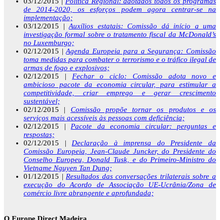
03/12/2015 |
Política Regional: adotados todos os programas
de 2014-2020, os esforços podem agora centrar-se na
implementação;
03/12/2015 |
Auxílios estatais: Comissão dá início a uma
investigação formal sobre o tratamento fiscal da McDonald’s
no Luxemburgo;
02/12/2015 |
Agenda Europeia para a Segurança: Comissão
toma medidas para combater o terrorismo e o tráfico ilegal de
armas de fogo e explosivos;
02/12/2015 |
Fechar o ciclo: Comissão adota novo e
ambicioso pacote da economia circular, para estimular a
competitividade, criar emprego e gerar crescimento
sustentável;
02/12/2015 |
Comissão propõe tornar os produtos e os
serviços mais acessíveis às pessoas com deficiência;
02/12/2015 |
Pacote da economia circular: perguntas e
respostas;
02/12/2015 |
Declaração à imprensa do Presidente da
Comissão Europeia, Jean-Claude Juncker, do Presidente do
Conselho Europeu, Donald Tusk, e do Primeiro-Ministro do
Vietname Nguyen Tan Dung;
01/12/2015 |
Resultados das conversações trilaterais sobre a
execução do Acordo de Associação UE-Ucrânia/Zona de
comércio livre abrangente e aprofundada;
O Europe Direct Madeira