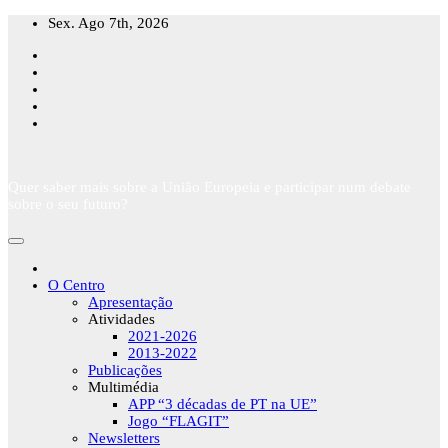
Skip
Sex. Ago 7th, 2026
to
content
Quer saber mais sobre a União Europeia e participar num debate
sobre o seu futuro?
O Centro
Apresentação
Atividades
2021-2026
2013-2022
Publicações
Multimédia
APP “3 décadas de PT na UE”
Jogo “FLAGIT”
Newsletters