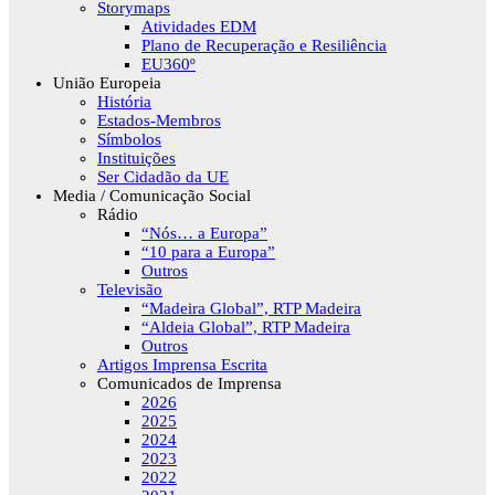
Storymaps
Atividades EDM
Plano de Recuperação e Resiliência
EU360º
União Europeia
História
Estados-Membros
Símbolos
Instituições
Ser Cidadão da UE
Media / Comunicação Social
Rádio
“Nós… a Europa”
“10 para a Europa”
Outros
Televisão
“Madeira Global”, RTP Madeira
“Aldeia Global”, RTP Madeira
Outros
Artigos Imprensa Escrita
Comunicados de Imprensa
2026
2025
2024
2023
2022