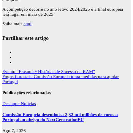
A competição decorre no ano letivo 2024/2025 e a final europeia
terá lugar em maio de 2025.
Saiba mais
aqui
.
Partilhar este artigo
Navegação
Evento “Erasmus+ Histórias de Sucesso na RAM”
de
Fogos florestais: Comissão Europeia toma medidas para apoiar
artigos
Portugal
Publicações relacionadas
Destaque
Notícias
Comissão Europeia desembolsa 2,32 mil milhões de euros a
Portugal ao abrigo do NextGenerationEU
Ago 7, 2026