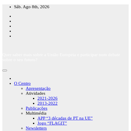
Skip
Sáb. Ago 8th, 2026
to
content
Quer saber mais sobre a União Europeia e participar num debate
sobre o seu futuro?
O Centro
Apresentação
Atividades
2021-2026
2013-2022
Publicações
Multimédia
APP “3 décadas de PT na UE”
Jogo “FLAGIT”
Newsletters