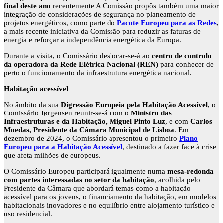
final deste ano
recentemente A Comissão propôs também uma maior
integração de considerações de segurança no planeamento de
projetos energéticos, como parte do
Pacote Europeu para as Redes
,
a mais recente iniciativa da Comissão para reduzir as faturas de
energia e reforçar a independência energética da Europa.
Durante a visita, o Comissário deslocar-se-á ao
centro de controlo
da operadora da Rede Elétrica Nacional (REN)
para conhecer de
perto o funcionamento da infraestrutura energética nacional.
Habitação acessível
No âmbito da sua
Digressão Europeia pela Habitação Acessível
, o
Comissário Jørgensen reunir-se-á com o
Ministro das
Infraestruturas e da Habitação, Miguel Pinto Luz
, e com
Carlos
Moedas, Presidente da Câmara Municipal de Lisboa
. Em
dezembro de 2024, o Comissário apresentou o primeiro
Plano
Europeu para a Habitação Acessível
, destinado a fazer face à crise
que afeta milhões de europeus.
O Comissário Europeu participará igualmente numa
mesa-redonda
com partes interessadas no setor da habitação
, acolhida pelo
Presidente da Câmara que abordará temas como a habitação
acessível para os jovens, o financiamento da habitação, em modelos
habitacionais inovadores e no equilíbrio entre alojamento turístico e
uso residencial.