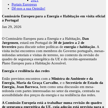
2021
Portais Europeus
Dê-nos a sua Opinião!
Comissário Europeu para a Energia e Habitação em visita oficial
a Portugal
Jan 29, 2026
O Comissário Europeu para a Energia e a Habitação,
Dan
Jørgensen
, estará em Portugal de
30 de janeiro a 2 de
fevereiro
para discutir sobre políticas de
energia
e
habitação
. A
visita inclui encontros com membros do Governo português, mesas-
redondas setoriais e visitas de terreno, no contexto da revisão do
quadro de segurança energética da UE e do recém-apresentado
Plano Europeu para a Habitação Acessível.
Energia e resiliência das redes
Estão previstos encontros com a
Ministra do Ambiente e da
Energia, Maria da Graça Carvalho
, e o
Secretário de Estado da
Energia, Jean Barroca
, bem como uma discussão em mesa-
redonda com partes interessadas no setor da energia, centrada na
acessibilidade dos preços da energia e na resiliência das redes.
A Comissão Europeia está a trabalhar numa revisão do quadro
de segurança energética da UE, cuja adoção está prevista para o