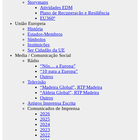
Storymaps
Atividades EDM
Plano de Recuperação e Resiliência
EU360º
União Europeia
História
Estados-Membros
Símbolos
Instituições
Ser Cidadão da UE
Media / Comunicação Social
Rádio
“Nós… a Europa”
“10 para a Europa”
Outros
Televisão
“Madeira Global”, RTP Madeira
“Aldeia Global”, RTP Madeira
Outros
Artigos Imprensa Escrita
Comunicados de Imprensa
2026
2025
2024
2023
2022