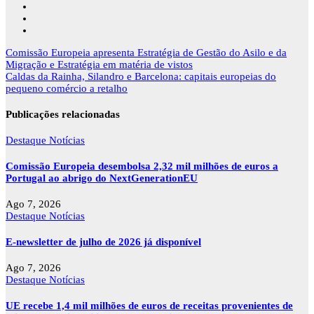
Navegação
Comissão Europeia apresenta Estratégia de Gestão do Asilo e da
de
Migração e Estratégia em matéria de vistos
artigos
Caldas da Rainha, Silandro e Barcelona: capitais europeias do
pequeno comércio a retalho
Publicações relacionadas
Destaque
Notícias
Comissão Europeia desembolsa 2,32 mil milhões de euros a
Portugal ao abrigo do NextGenerationEU
Ago 7, 2026
Destaque
Notícias
E-newsletter de julho de 2026 já disponível
Ago 7, 2026
Destaque
Notícias
UE recebe 1,4 mil milhões de euros de receitas provenientes de